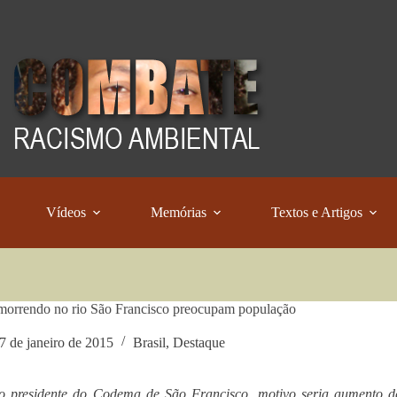
Vídeos
Memórias
Textos e Artigos
morrendo no rio São Francisco preocupam população
7 de janeiro de 2015
Brasil
,
Destaque
o presidente do Codema de São Francisco, motivo seria aumento de