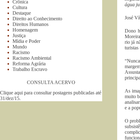
Crônica
água ju
Cultura
Destaque
José V
Direito ao Conhecimento
Direitos Humanos
Homenagem
Dono h
Justiça
Moreira
Mídia e Poder
rio já 
Mundo
turistas
Racismo
Racismo Ambiental
“Nunca 
Reforma Agrária
margem,
Trabalho Escravo
Assusta
princip
CONSULTA ACERVO
As imag
Clique aqui para consultar postagens publicadas até
muito b
31/dez/15
.
analisa
e a pop
O probl
subsist
complic
funcion