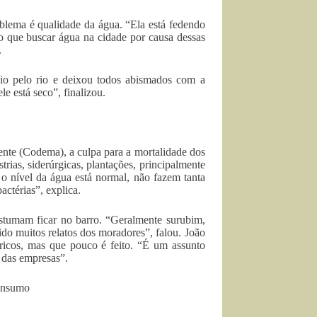
blema é qualidade da água. “Ela está fedendo
do que buscar água na cidade por causa dessas
.
io pelo rio e deixou todos abismados com a
e está seco”, finalizou.
te (Codema), a culpa para a mortalidade dos
trias, siderúrgicas, plantações, principalmente
o nível da água está normal, não fazem tanta
ctérias”, explica.
tumam ficar no barro. “Geralmente surubim,
o muitos relatos dos moradores”, falou. João
ricos, mas que pouco é feito. “É um assunto
o das empresas”.
consumo