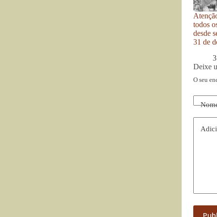
Atenção
todos o
desde se
31 de d
3
Deixe 
O seu en
Nom
Adici
Pub