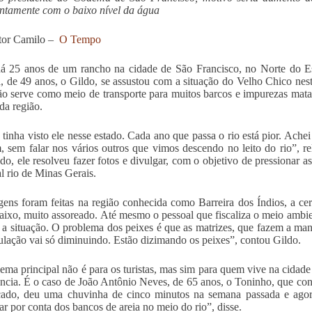
ntamente com o baixo nível da água
ítor Camilo –
O Tempo
á 25 anos de um rancho na cidade de São Francisco, no Norte do E
, de 49 anos, o Gildo, se assustou com a situação do Velho Chico nes
não serve como meio de transporte para muitos barcos e impurezas mata
 da região.
tinha visto ele nesse estado. Cada ano que passa o rio está pior. Ach
 sem falar nos vários outros que vimos descendo no leito do rio”, r
do, ele resolveu fazer fotos e divulgar, com o objetivo de pressionar 
al rio de Minas Gerais.
ens foram feitas na região conhecida como Barreira dos Índios, a ce
aixo, muito assoreado. Até mesmo o pessoal que fiscaliza o meio ambien
r a situação. O problema dos peixes é que as matrizes, que fazem a ma
ulação vai só diminuindo. Estão dizimando os peixes”, contou Gildo.
ema principal não é para os turistas, mas sim para quem vive na cidad
ência. É o caso de João Antônio Neves, de 65 anos, o Toninho, que con
ado, deu uma chuvinha de cinco minutos na semana passada e agora
ar por conta dos bancos de areia no meio do rio”, disse.