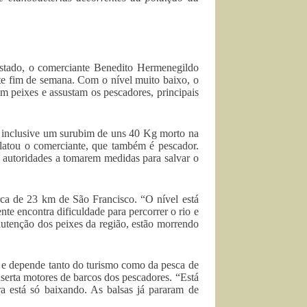
stado, o comerciante Benedito Hermenegildo
te fim de semana. Com o nível muito baixo, o
m peixes e assustam os pescadores, principais
ei inclusive um surubim de uns 40 Kg morto na
elatou o comerciante, que também é pescador.
as autoridades a tomarem medidas para salvar o
rca de 23 km de São Francisco. “O nível está
te encontra dificuldade para percorrer o rio e
nutenção dos peixes da região, estão morrendo
e e depende tanto do turismo como da pesca de
serta motores de barcos dos pescadores. “Está
 está só baixando. As balsas já pararam de