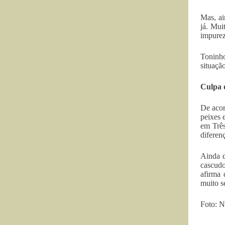
Mas, ai
já. Mui
impurez
Toninh
situaçã
Culpa 
De acor
peixes 
em Três
diferen
Ainda d
cascudo
afirma 
muito s
Foto: N