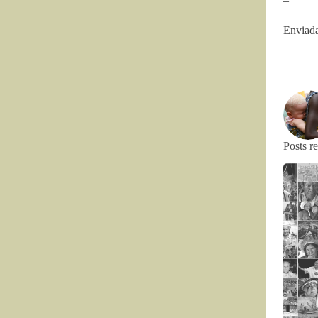
–
Enviada
Posts r