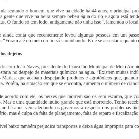
nda segundo o homem, que vive na cidade há 44 anos, o principal pro
ta gente que vive na beira sempre bebeu água do rio e agora está ten
as. O fundo só tem lodo, antigamente não tinha isso”, lamentou o local
o ainda conta que recentemente levou algumas pessoas em um passe
o. “Foram até no meio do rio só caminhando. É de se assustar o quanto el
dos dejetos
do com João Naves, presidente do Conselho Municipal de Meio Ambien
estaria no despejo de materiais químicos na água. “Existem muitas indús
 Marias, que acabam despejando produtos e agrotóxicos que, quando 
ça. Porém, na situação em que se encontra, aumenta o número de cianoba
e acordo com ele, os peixes que morrem são os sem escama, que cos
. Mas é uma quantidade muito grande que está morrendo. Tenho recebid
que há anos vem alertando os governos a respeito dos problemas híd
ério, mas é culpa da falta de planejamento, falta de reparo e fiscalizaçã
ível baixo também prejudica transportes e deixa água imprópria para 