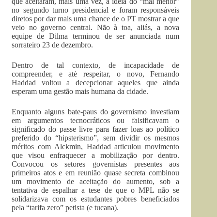
que aceitaram, mais uma vez, a ideia do “mal menor”
no segundo turno presidencial e foram responsáveis
diretos por dar mais uma chance de o PT mostrar a que
veio no governo central. Não à toa, aliás, a nova
equipe de Dilma terminou de ser anunciada num
sorrateiro 23 de dezembro.
Dentro de tal contexto, de incapacidade de
compreender, e até respeitar, o novo, Fernando
Haddad voltou a decepcionar aqueles que ainda
esperam uma gestão mais humana da cidade.
Enquanto alguns bate-paus do governismo investiam
em argumentos tecnocráticos ou falsificavam o
significado do passe livre para fazer loas ao político
preferido do “hipsterismo”, sem dividir os mesmos
méritos com Alckmin, Haddad articulou movimento
que visou enfraquecer a mobilização por dentro.
Convocou os setores governistas presentes aos
primeiros atos e em reunião quase secreta combinou
um movimento de aceitação do aumento, sob a
tentativa de espalhar a tese de que o MPL não se
solidarizava com os estudantes pobres beneficiados
pela “tarifa zero” petista (e tucana).