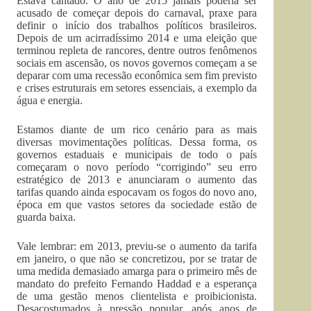
Estava cantado. O ano de 2015 jamais poderia ser
acusado de começar depois do carnaval, praxe para
definir o início dos trabalhos políticos brasileiros.
Depois de um acirradíssimo 2014 e uma eleição que
terminou repleta de rancores, dentre outros fenômenos
sociais em ascensão, os novos governos começam a se
deparar com uma recessão econômica sem fim previsto
e crises estruturais em setores essenciais, a exemplo da
água e energia.
Estamos diante de um rico cenário para as mais
diversas movimentações políticas. Dessa forma, os
governos estaduais e municipais de todo o país
começaram o novo período “corrigindo” seu erro
estratégico de 2013 e anunciaram o aumento das
tarifas quando ainda espocavam os fogos do novo ano,
época em que vastos setores da sociedade estão de
guarda baixa.
Vale lembrar: em 2013, previu-se o aumento da tarifa
em janeiro, o que não se concretizou, por se tratar de
uma medida demasiado amarga para o primeiro mês de
mandato do prefeito Fernando Haddad e a esperança
de uma gestão menos clientelista e proibicionista.
Desacostumados à pressão popular, após anos de