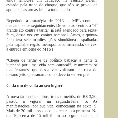
ainda tentou-se um catracaço na estação Belém,
evitado pela tropa de choque, que não se privou de
apontar suas armas letais a tudo e todos.
Repetindo a estratégia de 2013, o MPL continua
o
marcando atos seguidamente. De volta ao centro, o “4
grande ato contra a tarifa” já está agendado para sexta-
feira, dessa vez em caráter nacional. Antes, a quinta-
feira terá sete manifestações simultâneas espalhadas
pela capital e região metropolitana, marcando, de vez,
a entrada em cena do MTST.
“Chega de tarifa/ e de político babaca/ a gente tá
lutando/ por uma vida sem catraca!”, resumiram os
manifestantes, que dessa vez voltaram pra casa do
mesmo jeito que saíram, como deveria ser sempre.
Cada um de volta ao seu lugar?
A nova tarifa dos ônibus, trens e metrôs, de R$ 3,50,
passou a vigorar na segunda-feira, 5. As
manifestações, por sua vez, começaram na sexta, 9.
Mais de 20 mil pessoas compareceram à primeira. No
dia 16, cerca de 15 mil foram ao segundo ato, que