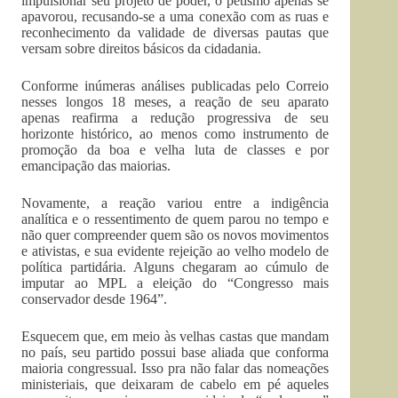
impulsionar seu projeto de poder, o petismo apenas se
apavorou, recusando-se a uma conexão com as ruas e
reconhecimento da validade de diversas pautas que
versam sobre direitos básicos da cidadania.
Conforme inúmeras análises publicadas pelo Correio
nesses longos 18 meses, a reação de seu aparato
apenas reafirma a redução progressiva de seu
horizonte histórico, ao menos como instrumento de
promoção da boa e velha luta de classes e por
emancipação das maiorias.
Novamente, a reação variou entre a indigência
analítica e o ressentimento de quem parou no tempo e
não quer compreender quem são os novos movimentos
e ativistas, e sua evidente rejeição ao velho modelo de
política partidária. Alguns chegaram ao cúmulo de
imputar ao MPL a eleição do “Congresso mais
conservador desde 1964”.
Esquecem que, em meio às velhas castas que mandam
no país, seu partido possui base aliada que conforma
maioria congressual. Isso pra não falar das nomeações
ministeriais, que deixaram de cabelo em pé aqueles