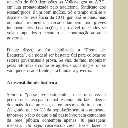
reversão de 800 demissões na Volkswagen no ABC,
em luta protagonizada pelo tradicional Sindicato dos
Metalúrgicos, é um bom indício. Só o tempo dirá se o
discurso de resistência da CUT ganhará as ruas, mas
no atual momento, marcado também por greves
independentes das direções, é provável que todos se
vejam impelidos a elevarem sua contestação ao atual
governo.
Diante disso, se for viabilizada a “Frente de
Esquerda”, ela poderá ser bastante útil para colocar os
setores governistas à prova. Se vão, de fato, mobilizar
pelas reformas e contra os ajustes e os tarifaços, ou se
vão querer usar a frente para blindar o governo.
A insensibilidade histórica
Sobre o “passe livre estudantil”, mais uma vez o
petismo discursa para os pobres enquanto faz a alegria
dos mais ricos, no caso, os empresários do transporte.
Alegando que só 8% da população sentirá o aumento,
ignora-se o fato de que o tal passe livre para estudantes
da rede pública contempla apenas 48 passagens
mensais. Ou seja, casa-escola-casa. Basta fazer o