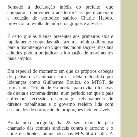
Somado à declaração infeliz do prefeito, que
comparou o movimento aos terroristas que dizimaram
a redação do periódico satírico Charlie Hebdo,
provocou a revolta de inúmeros grupos e ativistas.
É certo que as fileiras presentes aos primeiros atos e
rapidamente cooptadas não fazem a mínima diferença
para a manutenção do vigor das mobilizações, mas tais
atitudes podem prejudicar a formação de movimentos
mais amplos.
Em especial do momento em que os próprios cabeças
do petismo se animam com a ideia defendida por
lideranças como Guilherme Boulos, do MTST, de
formar uma “Frente de Esquerda” para evitar ofensivas
de direita e extrema-direita, num período em que o país
enfrentará recessão, desemprego, rebaixamento de
direitos trabalhistas e o governo reeleito lida com
escândalos de corrupção de proporções indefensáveis.
Ainda uma incógnita, dia 28 será marcado pelo
chamado das centrais sindicais contra o arrocho e o
corte de direitos, anunciados nas MPs 664 e 665. A