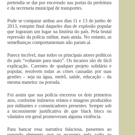
pretendia se dar por encerrado nas portas da prefeitura
e da secretaria municipal de transportes.
Pode se comparar ambas aos dias 11 e 13 de junho de
2013, estopim final daqueles dias de explosão popular
que lograram um lugar na história do país. Pela brutal
repressão da polícia militar, mais ainda. No entanto, as
semelhanças comportamentais não param aí.
Parece incrível, mas todos os principais atores políticos
do país “voltaram para maio”. Os tucanos são de fácil
explicação. Carentes de qualquer projeto solidário e
popular, resolvem todas as crises causadas por suas
gestões – seja na água, metrô, saúde, educação – da
mesma maneira: na porrada.
Foi assim que sua polícia encerrou os dois primeiros
atos, conforme inúmeros relatos e imagens produzidos
por militantes e comunicadores presentes. Sempre sob
a inconsistente justificativa de que black blocs ou
vândalos em geral promoveram alguma violência.
Para bancar essa narrativa falaciosa, passemos ao
segundo elemento que se exaspera pela volta ao