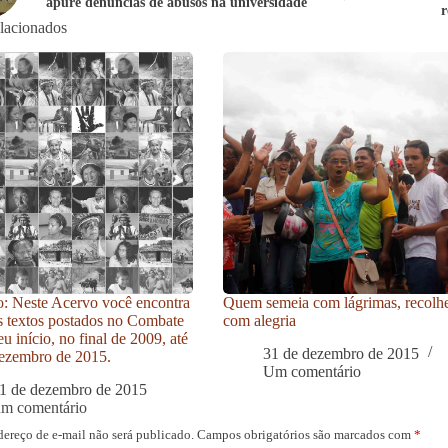
apure denúncias de abusos na universidade
r
elacionados
: Neste Acervo você encontra
Quem semeia com lágrimas, recolh
s textos postados no Combate
com alegria
u início, no final de 2009, até
31 de dezembro de 2015
ezembro de 2015.
Um comentário
1 de dezembro de 2015
um comentário
dereço de e-mail não será publicado.
Campos obrigatórios são marcados com
*