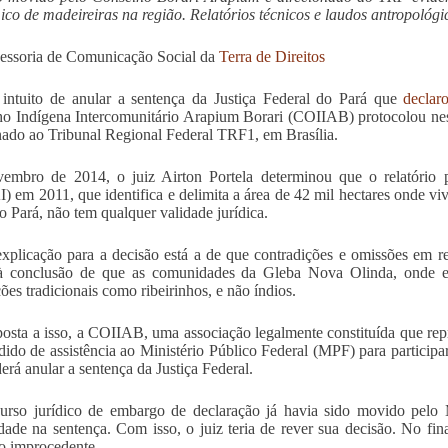
co de madeireiras na região. Relatórios técnicos e laudos antropoló
essoria de Comunicação Social da
Terra de Direitos
ntuito de anular a sentença da Justiça Federal do Pará que
declar
o Indígena Intercomunitário Arapium Borari (COIIAB) protocolou nes
nado ao Tribunal Regional Federal TRF1, em Brasília.
embro de 2014, o juiz Airton Portela determinou que o relatório 
 em 2011, que identifica e delimita a área de 42 mil hectares onde vi
o Pará, não tem qualquer validade jurídica.
plicação para a decisão está a de que contradições e omissões em r
à conclusão de que as comunidades da Gleba Nova Olinda, onde es
ões tradicionais como ribeirinhos, e não índios.
osta a isso, a COIIAB, uma associação legalmente constituída que repr
ido de assistência ao Ministério Público Federal (MPF) para participar
erá anular a sentença da Justiça Federal.
rso jurídico de embargo de declaração já havia sido movido pelo M
dade na sentença. Com isso, o juiz teria de rever sua decisão. No fi
o improcedente.