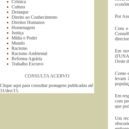
Crônica
econômi
Cultura
Destaque
Por Ass
Direito ao Conhecimento
Direitos Humanos
Homenagem
Com o i
Justiça
Conselh
Mídia e Poder
direcio
Mundo
Racismo
Em nov
Racismo Ambiental
(FUNAI)
Reforma Agrária
Oeste d
Trabalho Escravo
Como ex
CONSULTA ACERVO
levam 
populaç
Clique aqui para consultar postagens publicadas até
31/dez/15
.
Em resp
com ped
que pod
Um recu
obscuri
embarg