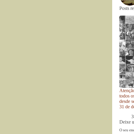
Posts r
Atenção
todos o
desde se
31 de d
3
Deixe 
O seu en