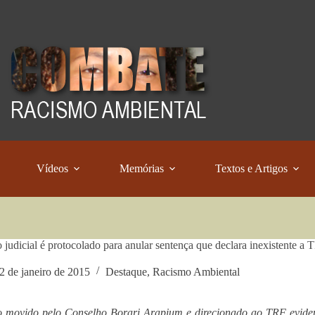
Vídeos
Memórias
Textos e Artigos
 judicial é protocolado para anular sentença que declara inexistente a 
2 de janeiro de 2015
Destaque
,
Racismo Ambiental
 movido pelo Conselho Borari Arapium e direcionado ao TRF evidenci