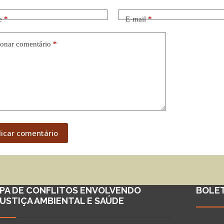
e
*
E-mail
*
onar comentário
*
licar comentário
PA DE CONFLITOS ENVOLVENDO
BOLE
JUSTIÇA AMBIENTAL E SAÚDE