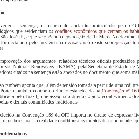
ão
everter a sentença, o recurso de apelação protocolado pela COII
ológicos que evidenciam os
conflitos econômicos que cercam os habit
São José III, e que se opõem a demarcação da TI Maró. No document
foi declarado pelo juiz em sua decisão, não existe sobreposição t
ha.
mprovação dos argumentos, relatórios técnicos oficiais produzidos 
cursos Naturais Renováveis (IBAMA), pela Secretaria de Estado de
adores citados na sentença estão anexados no documento que soma mai
so também aponta que, além de ter sido tomada a partir de uma má inter
 Portela também contraria o direito estabelecido na
Convenção nº 169 
tificada pelo Brasil), que assegura o direito do autoreconhecimento do
olas e demais comunidades tradicionais.
elecido na Convenção 169 da OIT importa no direito de expressar liv
sim melhor situar na realidade conflituosa os direitos de comunidades q
emblemáticos