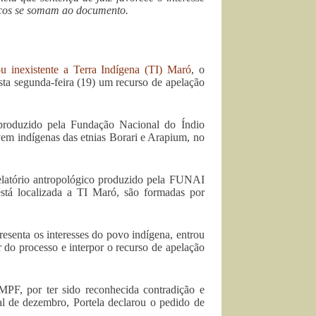
gicos se somam ao documento.
ou inexistente a Terra Indígena (TI) Maró
, o
ta segunda-feira (19) um recurso de apelação
produzido pela Fundação Nacional do Índio
vem indígenas das etnias Borari e Arapium, no
elatório antropológico produzido pela FUNAI
tá localizada a TI Maró, são formadas por
esenta os interesses do povo indígena, entrou
 do processo e interpor o recurso de apelação
PF, por ter sido reconhecida contradição e
nal de dezembro, Portela declarou o pedido de