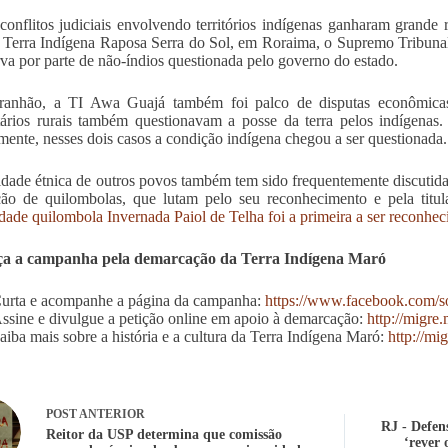
conflitos judiciais envolvendo territórios indígenas ganharam grande 
 Terra Indígena Raposa Serra do Sol, em Roraima, o Supremo Tribuna
rva por parte de não-índios questionada pelo governo do estado.
anhão, a TI Awa Guajá também foi palco de disputas econômicas.
tários rurais também questionavam a posse da terra pelos indígenas
lmente, nesses dois casos a condição indígena chegou a ser questionada.
idade étnica de outros povos também tem sido frequentemente discutida 
ção de quilombolas, que lutam pelo seu reconhecimento e pela titul
ade quilombola Invernada Paiol de Telha foi a primeira a ser reconhec
a a campanha pela demarcação da Terra Indígena Maró
urta e acompanhe a página da campanha:
https://www.facebook.com/s
ssine e divulgue a petição online em apoio à demarcação:
http://migre
aiba mais sobre a história e a cultura da Terra Indígena Maró:
http://mi
POST
ANTERIOR
RJ - Defen
Reitor da USP determina que comissão
‘rever 