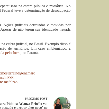
repercussão na esfera pública e midiática. No
l Federal teve a determinação de desocupação
 Ações judiciais derrotadas e movidas por
. Apesar de não terem sua identidade negada
na esfera judicial, no Brasil. Exemplo disso é
ação de territórios. Um caso emblemático, a
ida pelo Incra
, no Paraná.
omosterraindigenamaro
.me/mFzFl
gre.me/nlr4p
PRÓXIMO
POST
sora Pública Arlanza Rebello vai
o passado e propor algo novo’ no