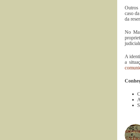
Outros 
caso da
da rese
No Mar
proprie
judicia
A ident
a situa
comunid
Conheç
C
A
S