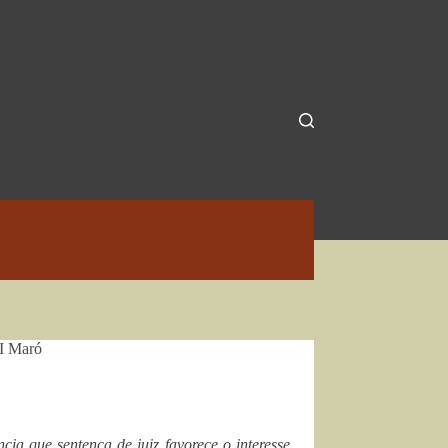
TI Maró
a que sentença de juiz favorece o interesse