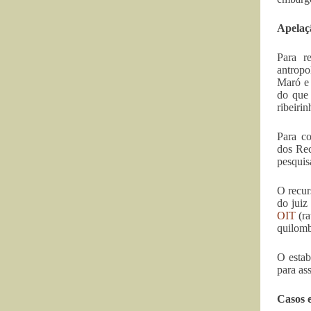
Apelaç
Para r
antrop
Maró e 
do que 
ribeirin
Para co
dos Re
pesquis
O recur
do juiz
OIT
(ra
quilomb
O estab
para as
Casos 