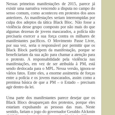
Nessas primeiras manifestações de 2015, parece já
existir uma narrativa vencendo a disputa no campo do
senso comum, como aconteceu em protestos dos anos
anteriores. As manifestações seriam interrompidas por
culpa dos adeptos da tática Black Bloc. Não fosse a
violência desse grupo composto por não mais do que
algumas dezenas de jovens mascarados, a polícia não
precisaria exercer a sua força contra os milhares de
manifestantes pacíficos. O Movimento Passe Livre,
por sua vez, seria o responsável por permitir que os
Black Block participem da manifestação, porque se
beneficiariam da sua ação para chamar a atenção para
o protesto. A responsabilidade pela violência nas
manifestações, em vez de ser atribuída à PM, está
sendo deslocada para o MPL. Nessa versão, ignora-se
vários fatos. Entre eles, a enorme assimetria de forças
entre a polícia e os jovens mascarados, assim como a
premissa básica de que a PM – o Estado – precisam
agir dentro da lei.
Uma parte dos manifestantes parece desejar que os
Black Blocs desapareçam dos protestos, porque eles
estariam expulsando as pessoas das ruas. Neste
sentido, fariam o jogo do governador Geraldo Alckmin