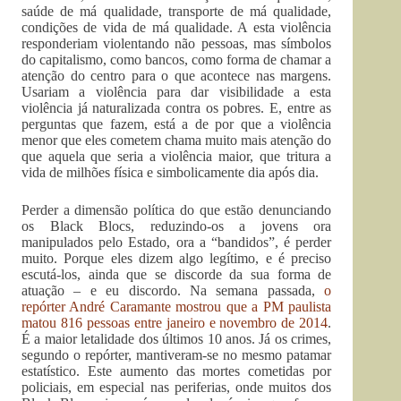
saúde de má qualidade, transporte de má qualidade,
condições de vida de má qualidade. A esta violência
responderiam violentando não pessoas, mas símbolos
do capitalismo, como bancos, como forma de chamar a
atenção do centro para o que acontece nas margens.
Usariam a violência para dar visibilidade a esta
violência já naturalizada contra os pobres. E, entre as
perguntas que fazem, está a de por que a violência
menor que eles cometem chama muito mais atenção do
que aquela que seria a violência maior, que tritura a
vida de milhões física e simbolicamente dia após dia.
Perder a dimensão política do que estão denunciando
os Black Blocs, reduzindo-os a jovens ora
manipulados pelo Estado, ora a “bandidos”, é perder
muito. Porque eles dizem algo legítimo, e é preciso
escutá-los, ainda que se discorde da sua forma de
atuação – e eu discordo. Na semana passada,
o
repórter André Caramante mostrou que a PM paulista
matou 816 pessoas entre janeiro e novembro de 2014
.
É a maior letalidade dos últimos 10 anos. Já os crimes,
segundo o repórter, mantiveram-se no mesmo patamar
estatístico. Este aumento das mortes cometidas por
policiais, em especial nas periferias, onde muitos dos