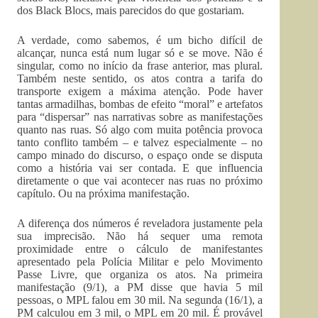
dos Black Blocs, mais parecidos do que gostariam.
A verdade, como sabemos, é um bicho difícil de
alcançar, nunca está num lugar só e se move. Não é
singular, como no início da frase anterior, mas plural.
Também neste sentido, os atos contra a tarifa do
transporte exigem a máxima atenção. Pode haver
tantas armadilhas, bombas de efeito “moral” e artefatos
para “dispersar” nas narrativas sobre as manifestações
quanto nas ruas. Só algo com muita potência provoca
tanto conflito também – e talvez especialmente – no
campo minado do discurso, o espaço onde se disputa
como a história vai ser contada. E que influencia
diretamente o que vai acontecer nas ruas no próximo
capítulo. Ou na próxima manifestação.
A diferença dos números é reveladora justamente pela
sua imprecisão. Não há sequer uma remota
proximidade entre o cálculo de manifestantes
apresentado pela Polícia Militar e pelo Movimento
Passe Livre, que organiza os atos. Na primeira
manifestação (9/1), a PM disse que havia 5 mil
pessoas, o MPL falou em 30 mil. Na segunda (16/1), a
PM calculou em 3 mil, o MPL em 20 mil. É provável