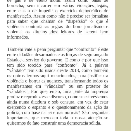
de gás e de efeito moral, assim como balas de
borracha, sem incorrer em várias violações legais,
entre elas a de impedir o exercício democrático de
manifestação. Assim como não é preciso ser jornalista
para saber que chamar de “dispersão” o que é
violência contraria as regras do bom jornalismo e
violenta os direitos dos leitores de serem bem
informados.
Também vale a pena perguntar que “confronto” é este
entre cidadãos desarmados e as forças de segurança do
Estado, a serviço do governo. E como e por que isso
tem sido torcido para “confronto”. Já a palavra
“vândalo” tem sido usada desde 2013, como também
os outros termos aqui mencionados, para justificar a
violência e borrar as nuances, transformando todos os
manifestantes em “vândalos” ou em protetor de
“vândalos”. Por que, então, uma parte da imprensa
produz e reproduz esse discurso, como se estivéssemos
ainda numa ditadura e sob censura, em vez de estar
exercendo o espanto e o questionamento da ação da
polícia, com base na lei e nas normas? São perguntas
importantes, que merecem toda a nossa atenção se
quisermos de fato construir uma democracia sólida.