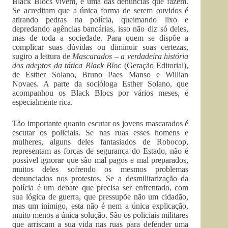
Black Blocs vivem, é uma das denúncias que fazem.
Se acreditam que a única forma de serem ouvidos é
atirando pedras na polícia, queimando lixo e
depredando agências bancárias, isso não diz só deles,
mas de toda a sociedade. Para quem se dispõe a
complicar suas dúvidas ou diminuir suas certezas,
sugiro a leitura de
Mascarados – a verdadeira história
dos adeptos da tática Black Bloc
(Geração Editorial),
de Esther Solano, Bruno Paes Manso e Willian
Novaes. A parte da socióloga Esther Solano, que
acompanhou os Black Blocs por vários meses, é
especialmente rica.
Tão importante quanto escutar os jovens mascarados é
escutar os policiais. Se nas ruas esses homens e
mulheres, alguns deles fantasiados de Robocop,
representam as forças de segurança do Estado, não é
possível ignorar que são mal pagos e mal preparados,
muitos deles sofrendo os mesmos problemas
denunciados nos protestos. Se a desmilitarização da
polícia é um debate que precisa ser enfrentado, com
sua lógica de guerra, que pressupõe não um cidadão,
mas um inimigo, esta não é nem a única explicação,
muito menos a única solução. São os policiais militares
que arriscam a sua vida nas ruas para defender uma