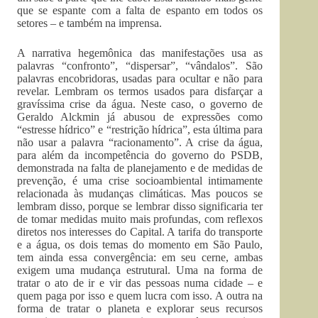
que se espante com a falta de espanto em todos os
setores – e também na imprensa.
A narrativa hegemônica das manifestações usa as
palavras “confronto”, “dispersar”, “vândalos”. São
palavras encobridoras, usadas para ocultar e não para
revelar. Lembram os termos usados para disfarçar a
gravíssima crise da água. Neste caso, o governo de
Geraldo Alckmin já abusou de expressões como
“estresse hídrico” e “restrição hídrica”, esta última para
não usar a palavra “racionamento”. A crise da água,
para além da incompetência do governo do PSDB,
demonstrada na falta de planejamento e de medidas de
prevenção, é uma crise socioambiental intimamente
relacionada às mudanças climáticas. Mas poucos se
lembram disso, porque se lembrar disso significaria ter
de tomar medidas muito mais profundas, com reflexos
diretos nos interesses do Capital. A tarifa do transporte
e a água, os dois temas do momento em São Paulo,
tem ainda essa convergência: em seu cerne, ambas
exigem uma mudança estrutural. Uma na forma de
tratar o ato de ir e vir das pessoas numa cidade – e
quem paga por isso e quem lucra com isso. A outra na
forma de tratar o planeta e explorar seus recursos