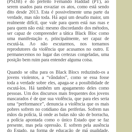
(PSDB) e do prefeito Fernando Haddad (PT), ao
serem usados para esvaziar os atos, como está sendo
dito desde 2013. Esta é possivelmente uma parte da
verdade, mas não toda. Há aqui um desafio maior, um
realmente difícil, que vale para quem está nas ruas e
para quem não está: mesmo discordando dos métodos,
ser capaz de compreender a tática Black Bloc como
uma manifestação e, principalmente, ser capaz de
escutá-la. Ao não escutarmos, nos tornamos
reprodutores da violência que acusamos no outro. E
permanecemos no lugar das certezas congeladas, uma
posição bem ruim para entender alguma coisa.
Quando se olha para os Black Blocs reduzindo-os a
jovens violentos, a “vândalos”, como se essa fosse
toda a verdade sobre eles, apaga-se a possibilidade de
escutá-los. Há também um apagamento deles como
pessoas. Um dos discursos mais frequentes dos jovens
mascarados é de que sua violência, que para eles seria
uma “performance”, denuncia a violência que os mais
pobres sofrem no cotidiano das periferias. Sofrem nas
mãos da polícia, lá onde as balas não são de borracha,
a polícia apontada como o único Estado que se faz
presente, mas pela opressão. E sofrem pela ausência
do Estado, na forma de educação de má qualidade,