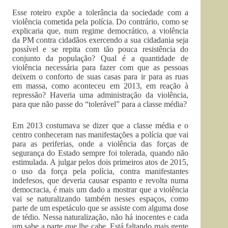
Esse roteiro expõe a tolerância da sociedade com a
violência cometida pela polícia. Do contrário, como se
explicaria que, num regime democrático, a violência
da PM contra cidadãos exercendo a sua cidadania seja
possível e se repita com tão pouca resistência do
conjunto da população? Qual é a quantidade de
violência necessária para fazer com que as pessoas
deixem o conforto de suas casas para ir para as ruas
em massa, como aconteceu em 2013, em reação à
repressão? Haveria uma administração da violência,
para que não passe do “tolerável” para a classe média?
Em 2013 costumava se dizer que a classe média e o
centro conheceram nas manifestações a polícia que vai
para as periferias, onde a violência das forças de
segurança do Estado sempre foi tolerada, quando não
estimulada. A julgar pelos dois primeiros atos de 2015,
o uso da força pela polícia, contra manifestantes
indefesos, que deveria causar espanto e revolta numa
democracia, é mais um dado a mostrar que a violência
vai se naturalizando também nesses espaços, como
parte de um espetáculo que se assiste com alguma dose
de tédio. Nessa naturalização, não há inocentes e cada
um sabe a parte que lhe cabe. Está faltando mais gente