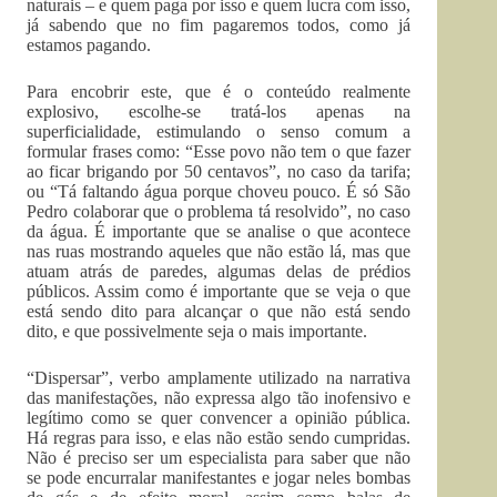
naturais – e quem paga por isso e quem lucra com isso,
já sabendo que no fim pagaremos todos, como já
estamos pagando.
Para encobrir este, que é o conteúdo realmente
explosivo, escolhe-se tratá-los apenas na
superficialidade, estimulando o senso comum a
formular frases como: “Esse povo não tem o que fazer
ao ficar brigando por 50 centavos”, no caso da tarifa;
ou “Tá faltando água porque choveu pouco. É só São
Pedro colaborar que o problema tá resolvido”, no caso
da água. É importante que se analise o que acontece
nas ruas mostrando aqueles que não estão lá, mas que
atuam atrás de paredes, algumas delas de prédios
públicos. Assim como é importante que se veja o que
está sendo dito para alcançar o que não está sendo
dito, e que possivelmente seja o mais importante.
“Dispersar”, verbo amplamente utilizado na narrativa
das manifestações, não expressa algo tão inofensivo e
legítimo como se quer convencer a opinião pública.
Há regras para isso, e elas não estão sendo cumpridas.
Não é preciso ser um especialista para saber que não
se pode encurralar manifestantes e jogar neles bombas