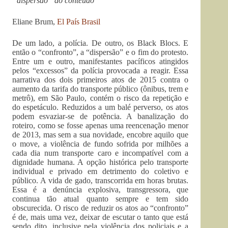
“dispersão” do conteúdo
Eliane Brum,
El País Brasil
De um lado, a polícia. De outro, os Black Blocs. E
então o “confronto”, a “dispersão” e o fim do protesto.
Entre um e outro, manifestantes pacíficos atingidos
pelos “excessos” da polícia provocada a reagir. Essa
narrativa dos dois primeiros atos de 2015 contra o
aumento da tarifa do transporte público (ônibus, trem e
metrô), em São Paulo, contém o risco da repetição e
do espetáculo. Reduzidos a um balé perverso, os atos
podem esvaziar-se de potência. A banalização do
roteiro, como se fosse apenas uma reencenação menor
de 2013, mas sem a sua novidade, encobre aquilo que
o move, a violência de fundo sofrida por milhões a
cada dia num transporte caro e incompatível com a
dignidade humana. A opção histórica pelo transporte
individual e privado em detrimento do coletivo e
público. A vida de gado, transcorrida em horas brutas.
Essa é a denúncia explosiva, transgressora, que
continua tão atual quanto sempre e tem sido
obscurecida. O risco de reduzir os atos ao “confronto”
é de, mais uma vez, deixar de escutar o tanto que está
sendo dito, inclusive pela violência dos policiais e a