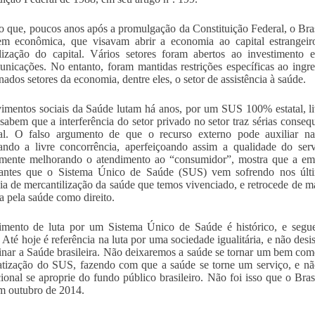
o que, poucos anos após a promulgação da Constituição Federal, o Brasi
m econômica, que visavam abrir a economia ao capital estrangeiro
lização do capital. Vários setores foram abertos ao investimento
unicações. No entanto, foram mantidas restrições específicas ao ingr
nados setores da economia, dentre eles, o setor de assistência à saúde.
mentos sociais da Saúde lutam há anos, por um SUS 100% estatal, liv
sabem que a interferência do setor privado no setor traz sérias conseq
al. O falso argumento de que o recurso externo pode auxiliar na 
ndo a livre concorrência, aperfeiçoando assim a qualidade do serv
mente melhorando o atendimento ao “consumidor”, mostra que a eme
izantes que o Sistema Único de Saúde (SUS) vem sofrendo nos últ
ia de mercantilização da saúde que temos vivenciado, e retrocede de man
ia pela saúde como direito.
ento de luta por um Sistema Único de Saúde é histórico, e segue 
. Até hoje é referência na luta por uma sociedade igualitária, e não desi
nar a Saúde brasileira. Não deixaremos a saúde se tornar um bem come
atização do SUS, fazendo com que a saúde se torne um serviço, e nã
cional se aproprie do fundo público brasileiro. Não foi isso que o Br
m outubro de 2014.