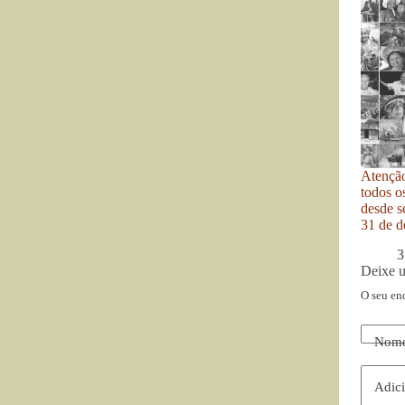
Atenção
todos o
desde se
31 de d
3
Deixe 
O seu en
Nom
Adici