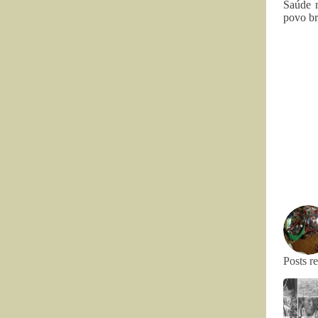
Saúde n
povo br
Posts r