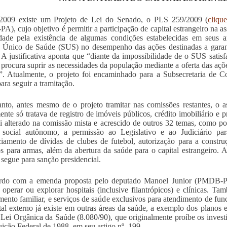
2009 existe um Projeto de Lei do Senado, o PLS 259/2009 (
cliqu
A), cujo objetivo é permitir a participação de capital estrangeiro na ass
dade pela existência de algumas condições estabelecidas em seus ar
 Único de Saúde (SUS) no desempenho das ações destinadas a garant
 A justificativa aponta que “diante da impossibilidade de o SUS satisfa
 procura suprir as necessidades da população mediante a oferta das açõ
”. Atualmente, o projeto foi encaminhado para a Subsecretaria de 
para seguir a tramitação.
nto, antes mesmo de o projeto tramitar nas comissões restantes, o 
mente só tratava de registro de imóveis públicos, crédito imobiliário e 
oi alterado na comissão mista e acrescido de outros 32 temas, como po
 social autônomo, a permissão ao Legislativo e ao Judiciário para
ciamento de dívidas de clubes de futebol, autorização para a const
s para armas, além da abertura da saúde para o capital estrangeiro
 segue para sanção presidencial.
rdo com a emenda proposta pelo deputado Manoel Junior (PMDB-PB),
r, operar ou explorar hospitais (inclusive filantrópicos) e clínicas. 
mento familiar, e serviços de saúde exclusivos para atendimento de fun
tal externo já existe em outras áreas da saúde, a exemplo dos planos
a Lei Orgânica da Saúde (8.080/90), que originalmente proíbe os invest
uição Federal de 1988, em seu artigo nº. 199.