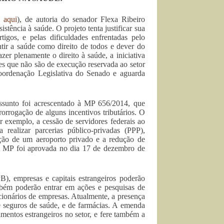
e aqui
), de autoria do senador Flexa Ribeiro
istência à saúde. O projeto tenta justificar sua
tigos, e pelas dificuldades enfrentadas pelo
ir a saúde como direito de todos e dever do
zer plenamente o direito à saúde, a iniciativa
es que não são de execução reservada ao setor
Coordenação Legislativa do Senado e aguarda
assunto foi acrescentado à MP 656/2014, que
prorrogação de alguns incentivos tributários. O
r exemplo, a cessão de servidores federais ao
 realizar parcerias público-privadas (PPP),
rução de um aeroporto privado e a redução de
. A MP foi aprovada no dia 17 de dezembro de
 empresas e capitais estrangeiros poderão
Também poderão entrar em ações e pesquisas de
cionários de empresas. Atualmente, a presença
 e seguros de saúde, e de farmácias. A emenda
imentos estrangeiros no setor, e fere também a