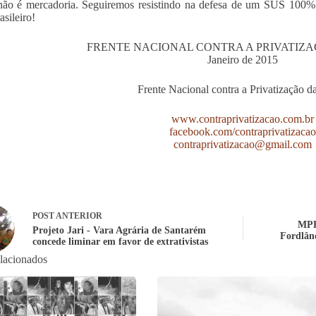
ão é mercadoria. Seguiremos resistindo na defesa de um SUS 100% es
asileiro!
FRENTE NACIONAL CONTRA A PRIVATIZ
Janeiro de 2015
Frente Nacional contra a Privatização d
www.contraprivatizacao.com.br
facebook.com/contraprivatizaca
contraprivatizacao@gmail.com
POST
ANTERIOR
MPF
Projeto Jari - Vara Agrária de Santarém
Fordlând
concede liminar em favor de extrativistas
elacionados