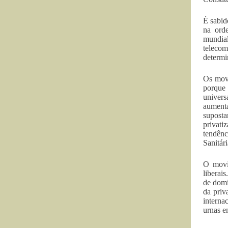
É sabid
na orde
mundia
telecom
determi
Os movi
porque 
univers
aumenta
suposta
privat
tendênc
Sanitár
O movim
liberais
de domi
da priv
interna
urnas e