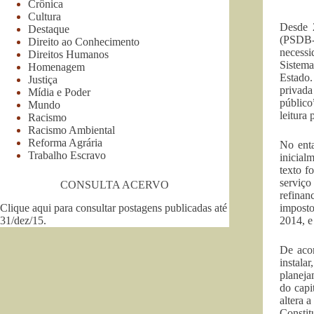
Crônica
Cultura
Desde 
Destaque
(PSDB-P
Direito ao Conhecimento
necessi
Direitos Humanos
Sistema
Homenagem
Estado.
Justiça
privada
Mídia e Poder
público
Mundo
leitura 
Racismo
Racismo Ambiental
Reforma Agrária
No enta
Trabalho Escravo
inicial
texto f
serviço
CONSULTA ACERVO
refinan
Clique aqui para consultar postagens publicadas até
imposto
31/dez/15
.
2014, e
De aco
instala
planeja
do capi
altera 
Constit