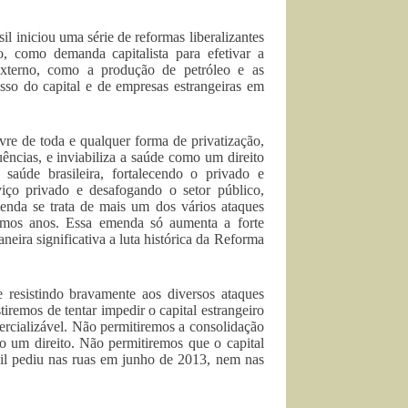
l iniciou uma série de reformas liberalizantes
, como demanda capitalista para efetivar a
 externo, como a produção de petróleo e as
esso do capital e de empresas estrangeiras em
re de toda e qualquer forma de privatização,
uências, e inviabiliza a saúde como um direito
saúde brasileira, fortalecendo o privado e
iço privado e desafogando o setor público,
nda se trata de mais um dos vários ataques
imos anos. Essa emenda só aumenta a forte
eira significativa a luta histórica da Reforma
resistindo bravamente aos diversos ataques
stiremos de tentar impedir o capital estrangeiro
rcializável. Não permitiremos a consolidação
o um direito. Não permitiremos que o capital
asil pediu nas ruas em junho de 2013, nem nas