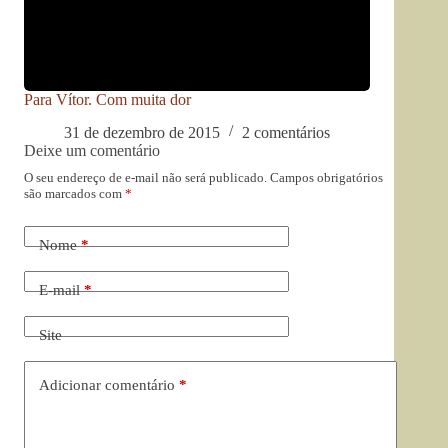
Para Vítor. Com muita dor
31 de dezembro de 2015
2 comentários
Deixe um comentário
O seu endereço de e-mail não será publicado.
Campos obrigatórios
são marcados com
*
Nome
*
E-mail
*
Site
Adicionar comentário
*