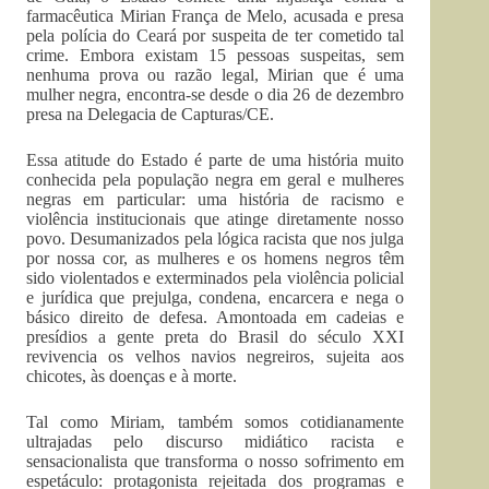
farmacêutica Mirian França de Melo, acusada e presa
pela polícia do Ceará por suspeita de ter cometido tal
crime. Embora existam 15 pessoas suspeitas, sem
nenhuma prova ou razão legal, Mirian que é uma
mulher negra, encontra-se desde o dia 26 de dezembro
presa na Delegacia de Capturas/CE.
Essa atitude do Estado é parte de uma história muito
conhecida pela população negra em geral e mulheres
negras em particular: uma história de racismo e
violência institucionais que atinge diretamente nosso
povo. Desumanizados pela lógica racista que nos julga
por nossa cor, as mulheres e os homens negros têm
sido violentados e exterminados pela violência policial
e jurídica que prejulga, condena, encarcera e nega o
básico direito de defesa. Amontoada em cadeias e
presídios a gente preta do Brasil do século XXI
revivencia os velhos navios negreiros, sujeita aos
chicotes, às doenças e à morte.
Tal como Miriam, também somos cotidianamente
ultrajadas pelo discurso midiático racista e
sensacionalista que transforma o nosso sofrimento em
espetáculo: protagonista rejeitada dos programas e