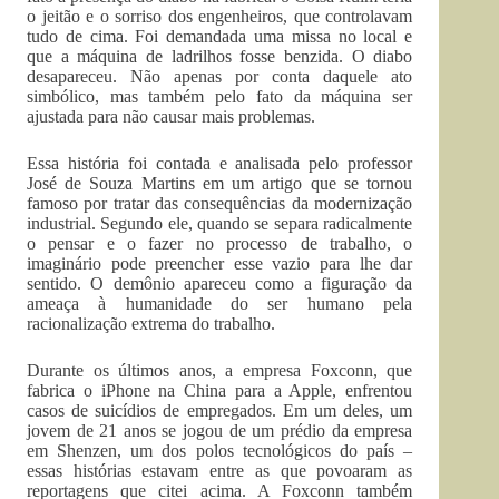
o jeitão e o sorriso dos engenheiros, que controlavam
tudo de cima. Foi demandada uma missa no local e
que a máquina de ladrilhos fosse benzida. O diabo
desapareceu. Não apenas por conta daquele ato
simbólico, mas também pelo fato da máquina ser
ajustada para não causar mais problemas.
Essa história foi contada e analisada pelo professor
José de Souza Martins em um artigo que se tornou
famoso por tratar das consequências da modernização
industrial. Segundo ele, quando se separa radicalmente
o pensar e o fazer no processo de trabalho, o
imaginário pode preencher esse vazio para lhe dar
sentido. O demônio apareceu como a figuração da
ameaça à humanidade do ser humano pela
racionalização extrema do trabalho.
Durante os últimos anos, a empresa Foxconn, que
fabrica o iPhone na China para a Apple, enfrentou
casos de suicídios de empregados. Em um deles, um
jovem de 21 anos se jogou de um prédio da empresa
em Shenzen, um dos polos tecnológicos do país –
essas histórias estavam entre as que povoaram as
reportagens que citei acima. A Foxconn também