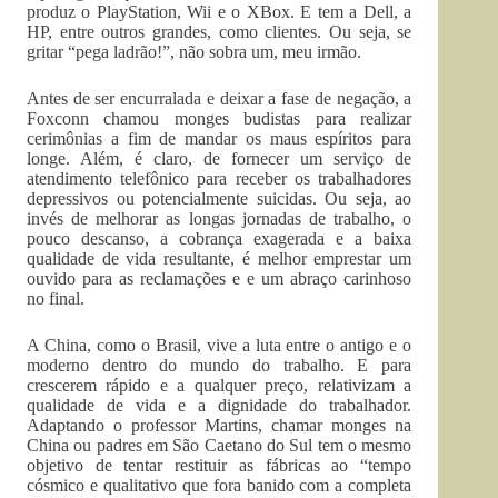
produz o PlayStation, Wii e o XBox. E tem a Dell, a
HP, entre outros grandes, como clientes. Ou seja, se
gritar “pega ladrão!”, não sobra um, meu irmão.
Antes de ser encurralada e deixar a fase de negação, a
Foxconn chamou monges budistas para realizar
cerimônias a fim de mandar os maus espíritos para
longe. Além, é claro, de fornecer um serviço de
atendimento telefônico para receber os trabalhadores
depressivos ou potencialmente suicidas. Ou seja, ao
invés de melhorar as longas jornadas de trabalho, o
pouco descanso, a cobrança exagerada e a baixa
qualidade de vida resultante, é melhor emprestar um
ouvido para as reclamações e e um abraço carinhoso
no final.
A China, como o Brasil, vive a luta entre o antigo e o
moderno dentro do mundo do trabalho. E para
crescerem rápido e a qualquer preço, relativizam a
qualidade de vida e a dignidade do trabalhador.
Adaptando o professor Martins, chamar monges na
China ou padres em São Caetano do Sul tem o mesmo
objetivo de tentar restituir as fábricas ao “tempo
cósmico e qualitativo que fora banido com a completa