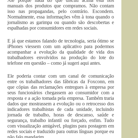
Até porque nada do que discuti acima está nos
manuais dos produtos que compramos. Não contam
isso nas propagandas, pelo contrário. Escondem.
Normalmente, essa informações vêm à tona quando o
jornalismo as garimpa ou quando são descobertas e
espalhadas por consumidores em redes sociais.
E já que estamos falando de tecnologia, seria ótimo se
iPhones viessem com um aplicativo para podermos
acompanhar a evolução da qualidade de vida dos
trabalhadores envolvidos na produção do lote do
telefone em questão – como já sugeri aqui antes.
Ele poderia contar com um canal de comunicação
entre os trabalhadores das fábricas da Foxconn, em
que cópias das reclamações entregues à empresa por
seus funcionários chegassem ao consumidor com a
resposta e a ação tomada pela empresa. Também traria
dados que mostrassem a evolução ou o retrocesso dos
indicadores trabalhistas de cada unidade, incluindo
jornada de trabalho, horas de descanso, saúde e
segurança, trabalho infantil ou forçado, enfim. Tudo
com visualização amigável, plugins para postagem em
redes sociais e traduzido para outras línguas porque eu
não falo mandarim.