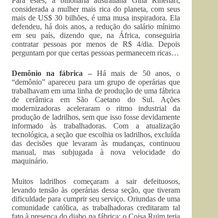
Para estes, a bilionária australiana Gina Rinehart,
considerada a mulher mais rica do planeta, com seus
mais de US$ 30 bilhões, é uma musa inspiradora. Ela
defendeu, há dois anos, a redução do salário mínimo
em seu país, dizendo que, na África, conseguiria
contratar pessoas por menos de R$ 4/dia. Depois
perguntam por que certas pessoas permanecem ricas…
Demônio na fábrica –
Há mais de 50 anos, o
“demônio” apareceu para um grupo de operárias que
trabalhavam em uma linha de produção de uma fábrica
de cerâmica em São Caetano do Sul. Ações
modernizadoras aceleraram o ritmo industrial da
produção de ladrilhos, sem que isso fosse devidamente
informado às trabalhadoras. Com a atualização
tecnológica, a seção que escolhia os ladrilhos, excluída
das decisões que levaram às mudanças, continuou
manual, mas subjugada à nova velocidade do
maquinário.
Muitos ladrilhos começaram a sair defeituosos,
levando tensão às operárias dessa seção, que tiveram
dificuldade para cumprir seu serviço. Oriundas de uma
comunidade católica, as trabalhadoras creditaram tal
fato à presença do diabo na fábrica: o Coisa Ruim teria