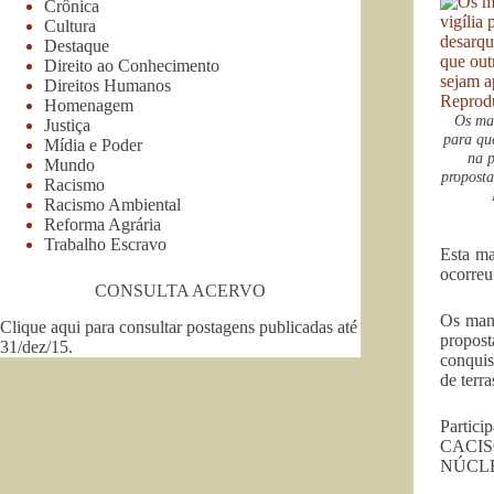
Crônica
Cultura
Destaque
Direito ao Conhecimento
Direitos Humanos
Homenagem
Os man
Justiça
para qu
Mídia e Poder
na p
Mundo
propost
Racismo
Racismo Ambiental
Reforma Agrária
Trabalho Escravo
Esta ma
ocorreu
CONSULTA ACERVO
Os mani
Clique aqui para consultar postagens publicadas até
propos
31/dez/15
.
conquis
de terra
Partic
CACIS
NÚCLE