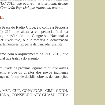
EC 2015, que ocorreu nesta semana, devido
a Comissão Especial que tratava do assunto
ias
na Praça do Rádio Clube, ato contra a Proposta
) 215, que altera a competência final da
as, transferindo ao Congresso Nacional a
der Executivo, o que tornaria a demarcação
arlamentares faz parte da bancada ruralista.
 mesmo com o arquivamento da PEC 2015, que
ial que tratava do assunto.
quivada na próxima legislatura ou que outras
nto é que os direitos dos povos indígenas
nça na forma de decidir sobre as demarcações
tidades MST, CUT, COPAI/OAB, CIMI, CDDH,
RENA, CONSELHO ATY GUASU, TPT e