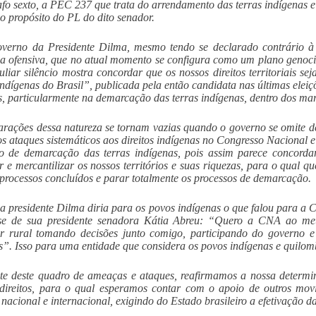
fo sexto, a PEC 237 que trata do arrendamento das terras indígenas 
 propósito do PL do dito senador.
overno da Presidente Dilma, mesmo tendo se declarado contrário à
a ofensiva, que no atual momento se configura como um plano genoci
uliar silêncio mostra concordar que os nossos direitos territoriais 
ndígenas do Brasil”, publicada pela então candidata nas últimas elei
, particularmente na demarcação das terras indígenas, dentro dos ma
arações dessa natureza se tornam vazias quando o governo se omite d
os ataques sistemáticos aos direitos indígenas no Congresso Nacional
o de demarcação das terras indígenas, pois assim parece concordar 
r e mercantilizar os nossos territórios e suas riquezas, para o qual q
 processos concluídos e parar totalmente os processos de demarcação.
a presidente Dilma diria para os povos indígenas o que falou para a
se de sua presidente senadora Kátia Abreu: “Quero a CNA ao m
r rural tomando decisões junto comigo, participando do governo e
as”. Isso para uma entidade que considera os povos indígenas e quilo
te deste quadro de ameaças e ataques, reafirmamos a nossa determi
direitos, para o qual esperamos contar com o apoio de outros movi
 nacional e internacional, exigindo do Estado brasileiro a efetivação da