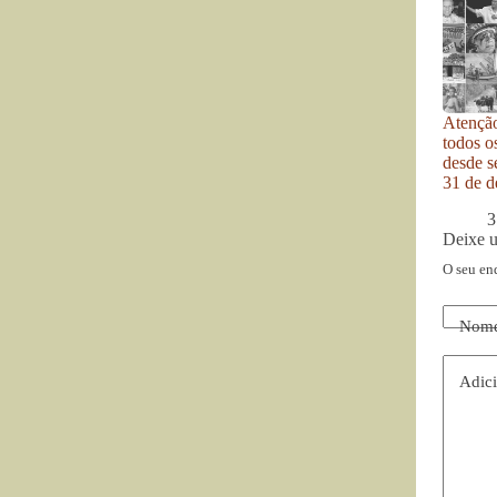
Atenção
todos o
desde se
31 de d
3
Deixe 
O seu en
Nom
Adici