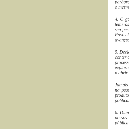
parágra
o mesmo
4. O g
temeros
seu pec
Povos I
avanços
5. Decl
conter 
process
explora
reabrir
Jamais 
na pos
produto
polític
6. Dian
nossos 
pública