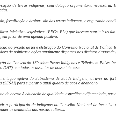
rcação de terras indígenas, com dotação orçamentária necessária.
adas.
ção, fiscalização e desintrusão das terras indígenas, assegurando cond
bilizar iniciativas legislativas (PECs, PLs) que buscam suprimir os di
, em favor de uma agenda positiva.
ação do projeto de lei e efetivação do Conselho Nacional de Política In
adora de políticas e ações atualmente dispersas nos distintos órgãos de
ação da Convenção 169 sobre Povos Indígenas e Tribais em Países In
o (OIT), em todos os assuntos de nosso interesse.
mentação efetiva do Subsistema de Saúde Indígena, através do fort
a (SESAI) para superar o atual quadro de caos e abandono.
tia de acesso à educação de qualidade, específica e diferenciada, nas a
tir a participação de indígenas no Conselho Nacional de Incentivo à
ender as demandas das nossas culturas.