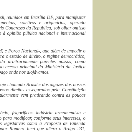
sil, reunidos em Brasília-DF, para manifestar
entais, coletivos e originários, operado
pelo Congresso da República, sob olhar omisso
o à opinião pública nacional e internacional
(PM) e Força Nacional-, que além de impedir o
a o estado de direito, o regime democrático,
do arbitrariamente parentes nossos, como
 acesso principal do Ministério da Justiça
spaço onde nos alojávamos.
 hoje chamado Brasil e dos algozes dos nossos
sos direitos assegurados pela Constituição
cularmente vem praticando contra as poucas
cio, frigoríficos, indústria armamentista e
do para modificar, conforme seus interesses, o
ivas legislativas como a Proposta de Emenda
dor Romero Jucá que altera o Artigo 231,