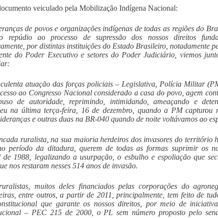
ocumento veiculado pela Mobilização Indígena Nacional:
eranças de povos e organizações indígenas de todas as regiões do Bra
o repúdio ao processo de supressão dos nossos direitos fundam
vamente, por distintas instituições do Estado Brasileiro, notadamente 
ente do Poder Executivo e setores do Poder Judiciário, viemos junt
ar:
uculenta atuação das forças policiais – Legislativa, Polícia Militar 
cesso ao Congresso Nacional considerado a casa do povo, agem contr
uso de autoridade, reprimindo, intimidando, ameaçando e deten
eu na última terça-feira, 16 de dezembro, quando a PM capturou no
lideranças e outras duas na BR-040 quando de noite voltávamos ao e
ncada ruralista, na sua maioria herdeiros dos invasores do território
o período da ditadura, querem de todas as formas suprimir os nos
 de 1988, legalizando a usurpação, o esbulho e espoliação que se
que nos restaram nesses 514 anos de invasão.
uralistas, muitos deles financiados pelas corporações do agronegó
eiras, entre outros, a partir de 2011, principalmente, tem feito de tu
onstitucional que garante os nossos direitos, por meio de iniciat
tucional – PEC 215 de 2000, o PL sem número proposto pelo sena