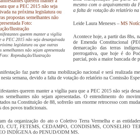
mesmo com o arquivamento da P
a falta de votação do relatório n
Leide Laura Meneses –
MS Notíc
ifestantes querem manter a vigília
Acontece hoje, a partir das 8hs, 
e a PEC 2015 não seja desarquivada
de Emenda Constitucional (PEC
róxima legislatura ou que outras
demarcação das terras indígen
as semelhantes não sejam apresentada
prerrogativa, que hoje é do Po
Foto: Reprodução/Ilustração
parcial, pois a maior bancada de p
nifestação faz parte de uma mobilização nacional e será realizada
 nesta semana, devido a falta de votação do relatório na Comissão Espec
festantes querem manter a vigília para que a PEC 2015 não seja desar
tas semelhantes não sejam apresentadas. O entendimento do movime
tados na Constituição de 88, sofrerão um enorme retrocesso com muda
s dos povos tradicionais.
ipam da organização do ato o Coletivo Terra Vermelha e as en
O, CUT, FETEMS, CEDAMPO, CONDISI/MS, CONSELHO TE
O INDÍGENA do PENUD/ODM MS.