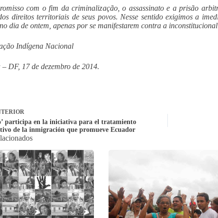
omisso com o fim da criminalização, o assassinato e a prisão arbit
dos direitos territoriais de seus povos. Nesse sentido exigimos a ime
 no dia de ontem, apenas por se manifestarem contra a inconstitucion
ação Indígena Nacional
a – DF, 17 de dezembro de 2014.
TERIOR
’ participa en la iniciativa para el tratamiento
tivo de la inmigración que promueve Ecuador
elacionados