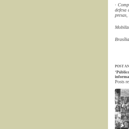
· Compr
defesa 
presas,
Mobiliz
Brasíli
POST
AN
‘Público
informa
Posts r