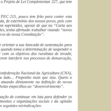
e o Projeto de Lei Complementar 227, que tem
 PEC 215, pouco tem feito para conter esta
da, de extermínio dos nossos povos, pois com
sejam suprimidos, apesar de que na “Carta aos
ções, tenha afirmado trabalhar visando “novos
rcos da nossa Constituição”.
e orientar a sua bancada de sustentação para
 e quando toma a determinação de suspender o
com os objetivos dos ruralistas de invadir,
uerem interferir nos processos de demarcação,
 Confederação Nacional da Agricultura (CNA),
eu lado… Proponho mais que isso. Quero o
 atuando diretamente na definição de novas
mbolas empecilhos ao “desenvolvimento”.
nação de continuar em luta para defender os
mentos e organizações sociais e da opinião
s seguintes reivindicações: