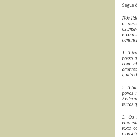
Segue d
Nós lid
o noss
ostensi
e coniv
denunci
1. A tr
nosso a
com ab
acontec
quatro 
2. A ba
povos n
Federal
terras 
3. Os r
empreit
texto c
Consti