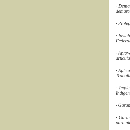
· Dema
demarc
· Prote
· Invia
Federal
· Aprov
articul
· Aplic
Trabalh
· Imple
Indígen
· Garan
· Garan
para at