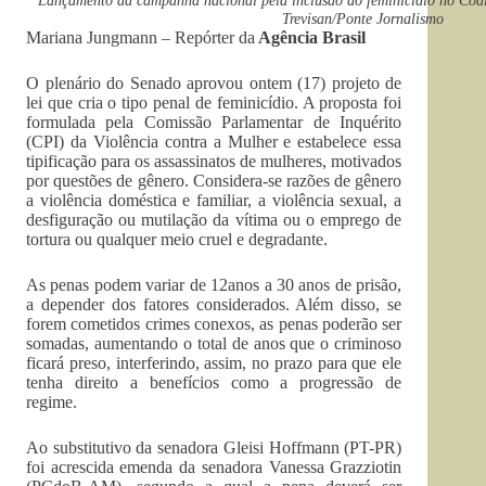
Lançamento da campanha nacional pela inclusão do feminicídio no Cód
Trevisan/Ponte Jornalismo
Mariana Jungmann – Repórter da
Agência Brasil
O plenário do Senado aprovou ontem (17) projeto de
lei que cria o tipo penal de feminicídio. A proposta foi
formulada pela Comissão Parlamentar de Inquérito
(CPI) da Violência contra a Mulher e estabelece essa
tipificação para os assassinatos de mulheres, motivados
por questões de gênero. Considera-se razões de gênero
a violência doméstica e familiar, a violência sexual, a
desfiguração ou mutilação da vítima ou o emprego de
tortura ou qualquer meio cruel e degradante.
As penas podem variar de 12anos a 30 anos de prisão,
a depender dos fatores considerados. Além disso, se
forem cometidos crimes conexos, as penas poderão ser
somadas, aumentando o total de anos que o criminoso
ficará preso, interferindo, assim, no prazo para que ele
tenha direito a benefícios como a progressão de
regime.
Ao substitutivo da senadora Gleisi Hoffmann (PT-PR)
foi acrescida emenda da senadora Vanessa Grazziotin