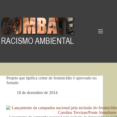
Pular
para
o
conteúdo
Projeto que tipifica crime de feminicídio é aprovado no
Senado
18 de dezembro de 2014