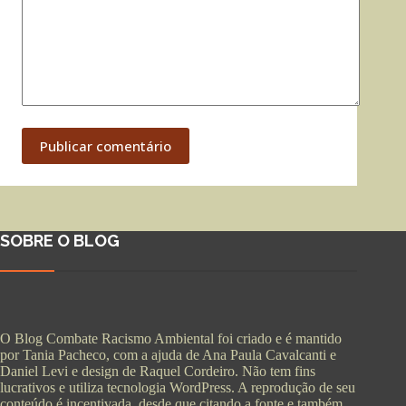
Publicar comentário
SOBRE O BLOG
O Blog Combate Racismo Ambiental foi criado e é mantido
por Tania Pacheco, com a ajuda de Ana Paula Cavalcanti e
Daniel Levi e design de Raquel Cordeiro. Não tem fins
lucrativos e utiliza tecnologia WordPress. A reprodução de seu
conteúdo é incentivada, desde que citando a fonte e também