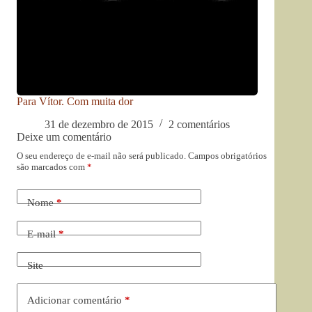
Para Vítor. Com muita dor
31 de dezembro de 2015
2 comentários
Deixe um comentário
O seu endereço de e-mail não será publicado.
Campos obrigatórios
são marcados com
*
Nome
*
E-mail
*
Site
Adicionar comentário
*