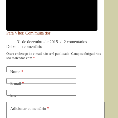
Para Vítor. Com muita dor
31 de dezembro de 2015
2 comentários
Deixe um comentário
O seu endereço de e-mail não será publicado.
Campos obrigatórios
são marcados com
*
Nome
*
E-mail
*
Site
Adicionar comentário
*