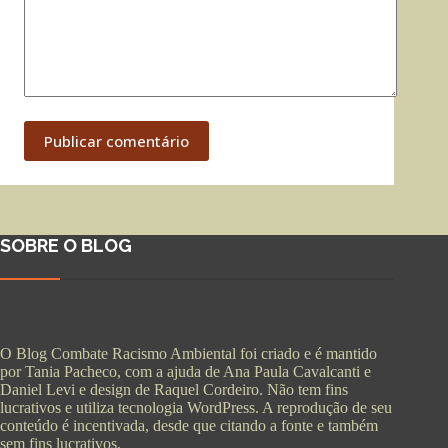
Publicar comentário
SOBRE O BLOG
O Blog Combate Racismo Ambiental foi criado e é mantido
por Tania Pacheco, com a ajuda de Ana Paula Cavalcanti e
Daniel Levi e design de Raquel Cordeiro. Não tem fins
lucrativos e utiliza tecnologia WordPress. A reprodução de seu
conteúdo é incentivada, desde que citando a fonte e também
sem fins lucrativos.