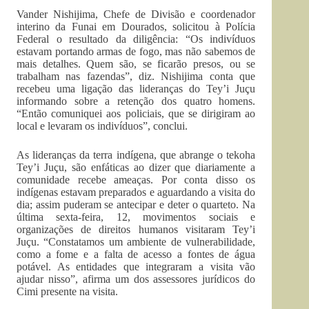
Vander Nishijima, Chefe de Divisão e coordenador
interino da Funai em Dourados, solicitou à Polícia
Federal o resultado da diligência: “Os indivíduos
estavam portando armas de fogo, mas não sabemos de
mais detalhes. Quem são, se ficarão presos, ou se
trabalham nas fazendas”, diz. Nishijima conta que
recebeu uma ligação das lideranças do Tey’i Juçu
informando sobre a retenção dos quatro homens.
“Então comuniquei aos policiais, que se dirigiram ao
local e levaram os indivíduos”, conclui.
As lideranças da terra indígena, que abrange o tekoha
Tey’i Juçu, são enfáticas ao dizer que diariamente a
comunidade recebe ameaças. Por conta disso os
indígenas estavam preparados e aguardando a visita do
dia; assim puderam se antecipar e deter o quarteto. Na
última sexta-feira, 12, movimentos sociais e
organizações de direitos humanos visitaram Tey’i
Juçu. “Constatamos um ambiente de vulnerabilidade,
como a fome e a falta de acesso a fontes de água
potável. As entidades que integraram a visita vão
ajudar nisso”, afirma um dos assessores jurídicos do
Cimi presente na visita.