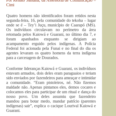
Por Renato Santana, da Assessoria de Comunicação –
Cimi
Quatro homens não identificados foram retidos nesta
segunda-feira, 16, pela comunidade do tekoha – lugar
onde se é – Tey’i Juçu, município de Caarapó (MS).
Os indivíduos circulavam no perímetro da área
retomada pelos Kaiowá e Guarani, no último dia 7, e
foram apanhados enquanto se dirigiam ao
acampamento erguido pelos indígenas. A Polícia
Federal foi acionada pela Funai e no final do dia os
agentes levaram os quatro homens da terra indígena
para a carceragem de Dourados.
Conforme lideranças Kaiowá e Guarani, os indivíduos
estavam armados, dois deles eram paraguaios e teriam
sido enviados por fazendeiros para ameaçar e intimidar
a comunidade. “Eram pistoleiros, né. Não fizemos
maldade não. Apenas pintamos eles, demos cocares e
colocamos eles para participar de um ritual e dança do
nosso povo. Um deles assumiu que fazendeiro
mandou para botar medo, mandar patrício (parentes
indígenas) sair”, explica o cacique Lourival Kaiowá e
Guarani.