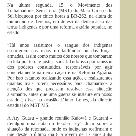
Na última segunda, 15, o Movimento dos
Trabalhadores Sem Terra (MST) do Mato Grosso do
Sul bloqueou por cinco horas a BR-262, na altura do
município de Terenos, em defesa da demarcação das
terras indígenas e por uma reforma agrária popular, no
estado.
“Há anos assistimos o sangue dos indígenas
escorrerem nas mãos do latifúndio ou das forças
armadas, assim como muitos dos nossos que tombaram
na luta por terra e justiça social. Tudo isso por omissão
dos poderes constituídos, responsáveis por agir
concretamente na demarcação e na Reforma Agrária.
Por isso estamos realizando essa ação, e realizaremos
quantas mais forem necessárias para chamarmos a
atenção dos que precisam resolver essa situação
alarmante, antes que uma guerra se instaure em nosso
estado”, disse na ocasião Dinho Lopes, da direção
estadual do MST-MS.
A Aty Guasu – grande reunião Kaiowá e Guarani –
divulgou uma nota do tekoha Tey’i Juçu sobre a
situação da retomada, onde os indígenas reafirmam o
que desde o último dia 8 a jovem de 17 anos Julia