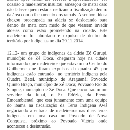
ocasião o madeireiros insultou, ameaçou de matar caso
não falasse quem estaria realizando fiscalização dentro
da área com o fechamento dos ramais. A senhora idosa
chegou preocupada na aldeia se deslocando para
dentro da mata com medo de que viessem invadir
aldeias como estão prometendo na cidade. Este
madeireiro foi abordado e expulso de dentro do
território por indígenas no dia 29.11.2014.
12.12- um grupo de indígenas da aldeia Zé Gurupi,
município de Zé Doca, chegaram hoje na cidade
informando que madeireiros que estavam no Centro do
Guilherme que foram expulsos da quadra 45 por
indígenas estão entrando no território indígena pela
Quadra Betel, município de Araguanã; Povoado
Quinto Braço, município de Zé Doca; Povoado Rio do
Sangue, município de Zé Doca. Que encontraram um
servidor da funai, o Sr. Edézio, da Frente
Etnoambiental, que está juntamente com uma equipe
do ibama na fiscalização da Terra Indigena Awá
negociando a entrada de madeireiros nas duas terras
indígenas em uma casa no Povoado de Nova
Conquista, próximo ao Povoado Vitória onde
aconteceu a desintrusão.