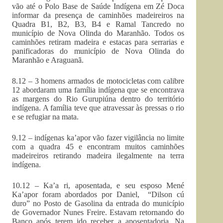
vão até o Polo Base de Saúde Indígena em Zé Doca
informar da presença de caminhões madeireiros na
Quadra B1, B2, B3, B4 e Ramal Tancredo no
município de Nova Olinda do Maranhão. Todos os
caminhões retiram madeira e estacas para serrarias e
panificadoras do município de Nova Olinda do
Maranhão e Araguanã.
8.12 – 3 homens armados de motocicletas com calibre
12 abordaram uma família indígena que se encontrava
as margens do Rio Gurupiúna dentro do território
indígena. A família teve que atravessar às pressas o rio
e se refugiar na mata.
9.12 – indígenas ka’apor vão fazer vigilância no limite
com a quadra 45 e encontram muitos caminhões
madeireiros retirando madeira ilegalmente na terra
indígena.
10.12 – Ka’a ri, aposentada, e seu esposo Mené
Ka’apor foram abordados por Daniel, “Dilson cú
duro” no Posto de Gasolina da entrada do município
de Governador Nunes Freire. Estavam retornando do
Banco após terem ido receber a aposentadoria. Na