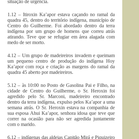
situação de urgência.
1.12 – Itiroxin Ka’apor estava caçando no ramal da
quadra 45, dentro do território indígena, município de
Centro do Guilherme. Foi abordado dentro da terra
indígena por um grupo de homens que correu atrás
atirando. Teve que se refugiar em área alagada com
medo de ser morto.
4.12 – Um grupo de madeireiros invadem e queimam
um pequeno centro de produção do indígena Hoy
Ka’apor com roça e criação as margens do ramal da
quadra 45 aberto por madeireiros.
5.12 – às 10:00 no Posto de Gasolina Pai e Filho, na
cidade de Centro do Guilherme, o Sr. Heroxin foi
agredido pelo Sr. Marconi, madeireiro encontrado
dentro da terra indígena, expulso pelos Ka’apor a uma
semana atrás. O Sr. Heroxin estava na companhia de
sua esposa Ahui Ka’apor, senhora idosa que teve que
correr na ocasião para não ser agredida juntamente
com o marido.
6.12 – indígenas das aldeias Capitão Mirá e Piquizeiro