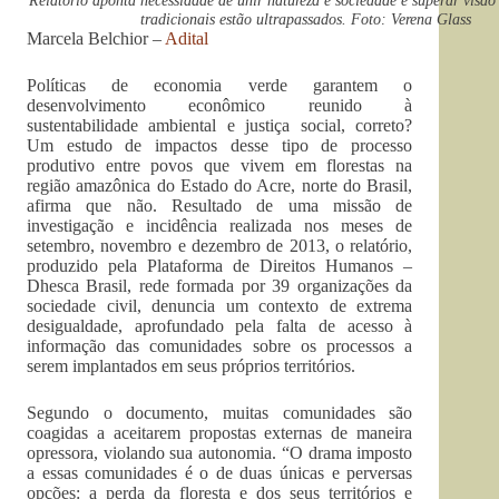
Relatório aponta necessidade de unir natureza e sociedade e superar visão
tradicionais estão ultrapassados. Foto: Verena Glass
Marcela Belchior –
Adital
Políticas de economia verde garantem o
desenvolvimento econômico reunido à
sustentabilidade ambiental e justiça social, correto?
Um estudo de impactos desse tipo de processo
produtivo entre povos que vivem em florestas na
região amazônica do Estado do Acre, norte do Brasil,
afirma que não. Resultado de uma missão de
investigação e incidência realizada nos meses de
setembro, novembro e dezembro de 2013, o relatório,
produzido pela Plataforma de Direitos Humanos –
Dhesca Brasil, rede formada por 39 organizações da
sociedade civil, denuncia um contexto de extrema
desigualdade, aprofundado pela falta de acesso à
informação das comunidades sobre os processos a
serem implantados em seus próprios territórios.
Segundo o documento, muitas comunidades são
coagidas a aceitarem propostas externas de maneira
opressora, violando sua autonomia. “O drama imposto
a essas comunidades é o de duas únicas e perversas
opções: a perda da floresta e dos seus territórios e