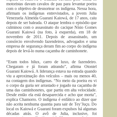
motoristas davam cavalos de pau para levantar poeira
com o objetivo de desnortear os indígena. Nessa hora,
afirmam os indígenas entrevistados, a jovem Julia
Venezuela Almeida Guarani Kaiowá, de 17 anos, caiu
depois de ser baleada. O ataque lembra o episódio que
culminou com o assassinato do cacique Nísio Gomes
Guarani Kaiowá (na foto, à esquerda), em 18 de
novembro de 2011. Depois de assassinado, um
consórcio envolvendo fazendeiros, advogados e uma
empresa de segurança deram fim ao corpo do indígena
depois de levá-lo numa caçamba de caminhonete.
“Eram todos hilux, carro de luxo, de fazendeiro.
Chegaram e já foram atirando”, afirma Otoniel
Guarani Kaiowá. A liderança estava na estrada quando
viu a aproximação dos veículos – mais ou menos 40,
na contagem dos indígenas. “No meio da poeira eu vi
o corpo da guria ser arrastado e jogado na caçamba de
uma das caminhonetes, que partiu em alta velocidade.
Desde então ela está desaparecida e acho que morta”,
explica Chamorro. O indígena é enfático ao dizer que
não aceita nenhuma quantia para sair de Tey’Juçu. Do
local os Kaiowá e Guarani foram expulsos há algumas
décadas atrás. O avô de Julia, inclusive, foi