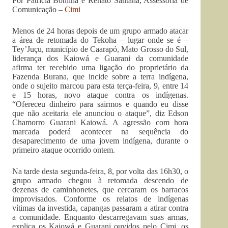
Por Patrícia Bonilha e Renato Santana, Assessoria de
Comunicação –
Cimi
Menos de 24 horas depois de um grupo armado atacar
a área de retomada do Tekoha – lugar onde se é –
Tey’Juçu, município de Caarapó, Mato Grosso do Sul,
liderança dos Kaiowá e Guarani da comunidade
afirma ter recebido uma ligação do proprietário da
Fazenda Burana, que incide sobre a terra indígena,
onde o sujeito marcou para esta terça-feira, 9, entre 14
e 15 horas, novo ataque contra os indígenas.
“Ofereceu dinheiro para sairmos e quando eu disse
que não aceitaria ele anunciou o ataque”, diz Edson
Chamorro Guarani Kaiowá. A agressão com hora
marcada poderá acontecer na sequência do
desaparecimento de uma jovem indígena, durante o
primeiro ataque ocorrido ontem.
Na tarde desta segunda-feira, 8, por volta das 16h30, o
grupo armado chegou à retomada descendo de
dezenas de caminhonetes, que cercaram os barracos
improvisados. Conforme os relatos de indígenas
vítimas da investida, capangas passaram a atirar contra
a comunidade. Enquanto descarregavam suas armas,
explica os Kaiowá e Guarani ouvidos pelo Cimi, os