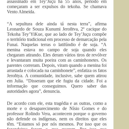
assassinado em Tey’Juçu há 55 anos, período em
começaram a ser expulsos do tekoha. Se chamava
Vento Almeida.
“A sepultura dele ainda tá nesta terra”, afirma
Leonardo de Souza Kunumi Jeroñtva, 2º cacique do
Tekoha Tey’YiKue, que ao lado de Tey’Juçu compõe
o território tradicional em processo de demarcação pela
Funai. Naquelas terras o latifúndio é de soja. “A
menina estava no campo de soja quando eles
chegaram atirando. Eles deram vários tiros de revólver
e levantaram muita poeira com as caminhonetes. Os
parentes correram. Depois, viram quando a menina foi
arrastada e colocada na caminhonete”, enfatiza os fatos
Jeroñtya. A comunidade, inclusive, sabe quem atirou
em Julia. “Disseram que ele fugiu da cidade. Foi a
informação que conseguimos. Quero saber das
autoridades agora”, denuncia.
De acordo com ele, esta tragédia e as outras, como a
morte e o desaparecimento de Nísio Gomes e do
professor Rolindo Vera, acontecem porque o governo
não defende os indígenas, nem os direitos que eles
têm. “Estamos só por nós mesmos. Por isso que os