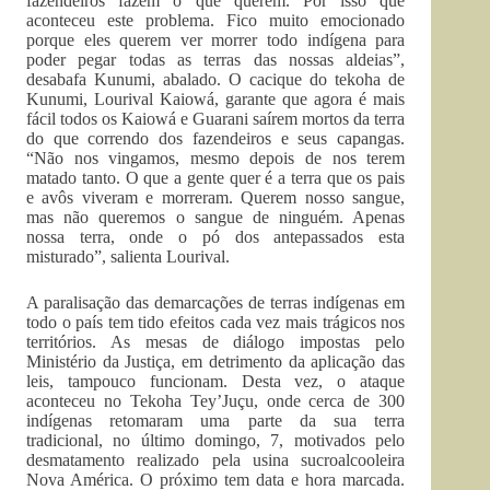
fazendeiros fazem o que querem. Por isso que
aconteceu este problema. Fico muito emocionado
porque eles querem ver morrer todo indígena para
poder pegar todas as terras das nossas aldeias”,
desabafa Kunumi, abalado. O cacique do tekoha de
Kunumi, Lourival Kaiowá, garante que agora é mais
fácil todos os Kaiowá e Guarani saírem mortos da terra
do que correndo dos fazendeiros e seus capangas.
“Não nos vingamos, mesmo depois de nos terem
matado tanto. O que a gente quer é a terra que os pais
e avôs viveram e morreram. Querem nosso sangue,
mas não queremos o sangue de ninguém. Apenas
nossa terra, onde o pó dos antepassados esta
misturado”, salienta Lourival.
A paralisação das demarcações de terras indígenas em
todo o país tem tido efeitos cada vez mais trágicos nos
territórios. As mesas de diálogo impostas pelo
Ministério da Justiça, em detrimento da aplicação das
leis, tampouco funcionam. Desta vez, o ataque
aconteceu no Tekoha Tey’Juçu, onde cerca de 300
indígenas retomaram uma parte da sua terra
tradicional, no último domingo, 7, motivados pelo
desmatamento realizado pela usina sucroalcooleira
Nova América. O próximo tem data e hora marcada.