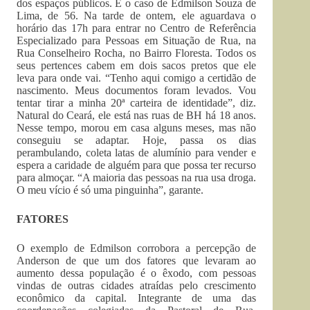
dos espaços públicos. É o caso de Edmilson Souza de
Lima, de 56. Na tarde de ontem, ele aguardava o
horário das 17h para entrar no Centro de Referência
Especializado para Pessoas em Situação de Rua, na
Rua Conselheiro Rocha, no Bairro Floresta. Todos os
seus pertences cabem em dois sacos pretos que ele
leva para onde vai. “Tenho aqui comigo a certidão de
nascimento. Meus documentos foram levados. Vou
tentar tirar a minha 20ª carteira de identidade”, diz.
Natural do Ceará, ele está nas ruas de BH há 18 anos.
Nesse tempo, morou em casa alguns meses, mas não
conseguiu se adaptar. Hoje, passa os dias
perambulando, coleta latas de alumínio para vender e
espera a caridade de alguém para que possa ter recurso
para almoçar. “A maioria das pessoas na rua usa droga.
O meu vício é só uma pinguinha”, garante.
FATORES
O exemplo de Edmilson corrobora a percepção de
Anderson de que um dos fatores que levaram ao
aumento dessa população é o êxodo, com pessoas
vindas de outras cidades atraídas pelo crescimento
econômico da capital. Integrante de uma das