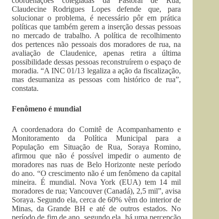
coordenações colegiadas da Pastoral de Rua,
Claudecine Rodrigues Lopes defende que, para
solucionar o problema, é necessário pôr em prática
políticas que também gerem a inserção dessas pessoas
no mercado de trabalho. A política de recolhimento
dos pertences não pessoais dos moradores de rua, na
avaliação de Claudenice, apenas retira a última
possibilidade dessas pessoas reconstruírem o espaço de
moradia. “A INC 01/13 legaliza a ação da fiscalização,
mas desumaniza as pessoas com histórico de rua”,
constata.
Fenômeno é mundial
A coordenadora do Comitê de Acompanhamento e
Monitoramento da Política Municipal para a
População em Situação de Rua, Soraya Romino,
afirmou que não é possível impedir o aumento de
moradores nas ruas de Belo Horizonte neste período
do ano. “O crescimento não é um fenômeno da capital
mineira. É mundial. Nova York (EUA) tem 14 mil
moradores de rua; Vancouver (Canadá), 2,5 mil”, avisa
Soraya. Segundo ela, cerca de 60% vêm do interior de
Minas, da Grande BH e até de outros estados. No
período de fim de ano, segundo ela, há uma percepção