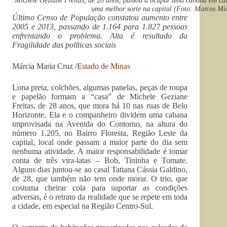
Michele Geziane Freitas, de 28 anos, passou a ocupar uma cabana em ca
uma melhor sorte na capital (Foto: Marcos Mi
Último Censo de População constatou aumento entre
2005 e 2013, passando de 1.164 para 1.827 pessoas
enfrentando o problema. Alta é resultado da
Fragilidade das políticas sociais
Márcia Maria Cruz /
Estado de Minas
Lona preta, colchões, algumas panelas, peças de roupa
e papelão formam a “casa” de Michele Geziane
Freitas, de 28 anos, que mora há 10 nas ruas de Belo
Horizonte. Ela e o companheiro dividem uma cabana
improvisada na Avenida do Contorno, na altura do
número 1.205, no Bairro Floresta, Região Leste da
capital, local onde passam a maior parte do dia sem
nenhuma atividade. A maior responsabilidade é tomar
conta de três vira-latas – Bob, Tininha e Tomate.
Alguns dias juntou-se ao casal Tatiana Cássia Galdino,
de 28, que também não tem onde morar. O trio, que
costuma cheirar cola para suportar as condições
adversas, é o retrato da realidade que se repete em toda
a cidade, em especial na Região Centro-Sul.