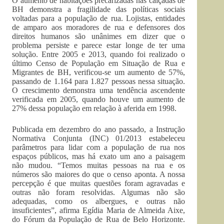
O aumento de habitações precarizadas nas calçadas de
BH demonstra a fragilidade das políticas sociais
voltadas para a população de rua. Lojistas, entidades
de amparo aos moradores de rua e defensores dos
direitos humanos são unânimes em dizer que o
problema persiste e parece estar longe de ter uma
solução. Entre 2005 e 2013, quando foi realizado o
último Censo de População em Situação de Rua e
Migrantes de BH, verificou-se um aumento de 57%,
passando de 1.164 para 1.827 pessoas nessa situação.
O crescimento demonstra uma tendência ascendente
verificada em 2005, quando houve um aumento de
27% dessa população em relação à aferida em 1998.
Publicada em dezembro do ano passado, a Instrução
Normativa Conjunta (INC) 01/2013 estabeleceu
parâmetros para lidar com a população de rua nos
espaços públicos, mas há exato um ano a paisagem
não mudou. “Temos muitas pessoas na rua e os
números são maiores do que o censo aponta. A nossa
percepção é que muitas questões foram agravadas e
outras não foram resolvidas. Algumas não são
adequadas, como os albergues, e outras não
insuficientes”, afirma Egídia Maria de Almeida Aixe,
do Fórum da População de Rua de Belo Horizonte.