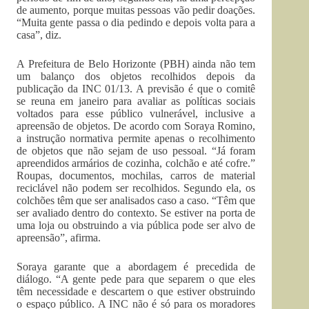
de aumento, porque muitas pessoas vão pedir doações.
“Muita gente passa o dia pedindo e depois volta para a
casa”, diz.
A Prefeitura de Belo Horizonte (PBH) ainda não tem
um balanço dos objetos recolhidos depois da
publicação da INC 01/13. A previsão é que o comitê
se reuna em janeiro para avaliar as políticas sociais
voltados para esse público vulnerável, inclusive a
apreensão de objetos. De acordo com Soraya Romino,
a instrução normativa permite apenas o recolhimento
de objetos que não sejam de uso pessoal. “Já foram
apreendidos armários de cozinha, colchão e até cofre.”
Roupas, documentos, mochilas, carros de material
reciclável não podem ser recolhidos. Segundo ela, os
colchões têm que ser analisados caso a caso. “Têm que
ser avaliado dentro do contexto. Se estiver na porta de
uma loja ou obstruindo a via pública pode ser alvo de
apreensão”, afirma.
Soraya garante que a abordagem é precedida de
diálogo. “A gente pede para que separem o que eles
têm necessidade e descartem o que estiver obstruindo
o espaço público. A INC não é só para os moradores