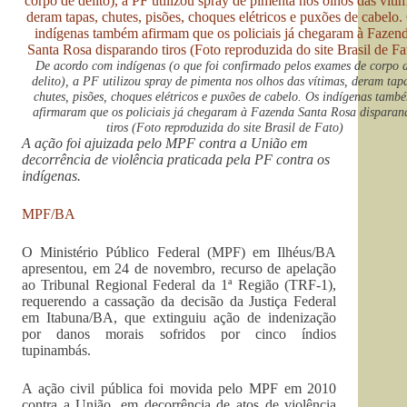
De acordo com indígenas (o que foi confirmado pelos exames de corpo 
delito), a PF utilizou spray de pimenta nos olhos das vítimas, deram tap
chutes, pisões, choques elétricos e puxões de cabelo. Os indígenas tamb
afirmaram que os policiais já chegaram à Fazenda Santa Rosa disparan
tiros (Foto reproduzida do site Brasil de Fato)
A ação foi ajuizada pelo MPF contra a União em
decorrência de violência praticada pela PF contra os
indígenas.
MPF/BA
O Ministério Público Federal (MPF) em Ilhéus/BA
apresentou, em 24 de novembro, recurso de apelação
ao Tribunal Regional Federal da 1ª Região (TRF-1),
requerendo a cassação da decisão da Justiça Federal
em Itabuna/BA, que extinguiu ação de indenização
por danos morais sofridos por cinco índios
tupinambás.
A ação civil pública foi movida pelo MPF em 2010
contra a União, em decorrência de atos de violência