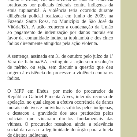
praticados por policiais federais contra indígenas da
etnia tupinambá. A violência teria ocorrido durante
diligência policial realizada em junho de 2009, na
Fazenda Santa Rosa, no Município de São José da
Vitória/BA. A ação requereu a condenação da União
ao pagamento de indenização por danos morais em
favor da comunidade indígena tupinambá e dos cinco
índios diretamente atingidos pela ação violenta.
A sentença, assinada em 31 de outubro pelo juízo da 1ª
Vara de Itabuna/BA, extinguiu a ação sem resolução
de mérito, ou seja, sem discutir a questão que deu
origem à existência do processo: a violência contra os
índios.
O MPF em Ilhéus, por meio do procurador da
República Gabriel Pimenta Alves, interpôs recurso de
apelação, no qual alegou a efetiva ocorrência de danos
morais coletivos e individuais sofridos pelos indígenas,
e destacou a gravidade dos atos praticados pelos
policiais que violaram direitos fundamentais das
vítimas. O procurador ressaltou, ainda, a relevância
social da causa e a legitimidade do órgão para a tutela
de direitos indígenas.