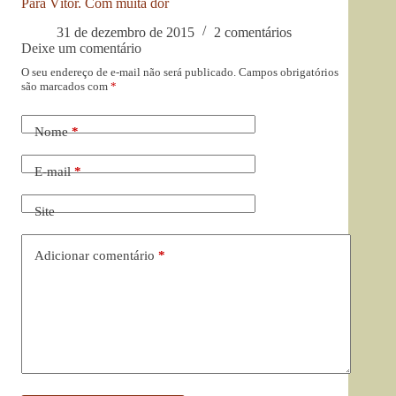
Para Vítor. Com muita dor
31 de dezembro de 2015
2 comentários
Deixe um comentário
O seu endereço de e-mail não será publicado.
Campos obrigatórios
são marcados com
*
Nome
*
E-mail
*
Site
Adicionar comentário
*