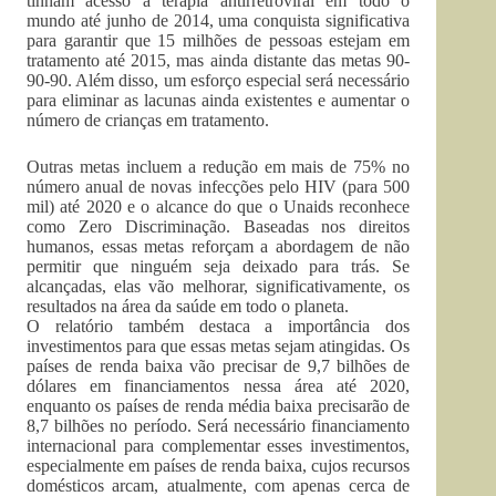
tinham acesso à terapia antirretroviral em todo o
mundo até junho de 2014, uma conquista significativa
para garantir que 15 milhões de pessoas estejam em
tratamento até 2015, mas ainda distante das metas 90-
90-90. Além disso, um esforço especial será necessário
para eliminar as lacunas ainda existentes e aumentar o
número de crianças em tratamento.
Outras metas incluem a redução em mais de 75% no
número anual de novas infecções pelo HIV (para 500
mil) até 2020 e o alcance do que o Unaids reconhece
como Zero Discriminação. Baseadas nos direitos
humanos, essas metas reforçam a abordagem de não
permitir que ninguém seja deixado para trás. Se
alcançadas, elas vão melhorar, significativamente, os
resultados na área da saúde em todo o planeta.
O relatório também destaca a importância dos
investimentos para que essas metas sejam atingidas. Os
países de renda baixa vão precisar de 9,7 bilhões de
dólares em financiamentos nessa área até 2020,
enquanto os países de renda média baixa precisarão de
8,7 bilhões no período. Será necessário financiamento
internacional para complementar esses investimentos,
especialmente em países de renda baixa, cujos recursos
domésticos arcam, atualmente, com apenas cerca de