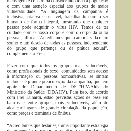
mensagem é construída considerando toda a população
e com uma atenção especial aos grupos de maior
vulnerabilidade. “A linguagem da campanha é
inclusiva, criativa e sensível, trabalhando com o ser
humano de forma integral, mostrando que qualquer
pessoa pode adquirir o vírus HIV. Temos de ter
cuidado com o nosso corpo e com o corpo da outra
pessoa”, afirma. “Acreditamos que o amor à vida é um
sonho e um desejo de todas as pessoas, independente
do grupo que pertença ou da prática sexual”,
complementa o Frei.
Fazer com que todos os grupos mais vulneráveis,
como profissionais do sexo, comunidades sem acesso
à informação ou pessoas homoafetivas, se sintam
incluídas é grande preocupação da campanha, que tem
apoio do Departamento de DST/HIV/Aids do
Ministério da Saúde (DDAHV). Para isso, de acordo
com Frei Lunardi, estão previstas ações de base em
bairros e entre grupos mais vulneráveis, além de
alcançar lugares de grande circulação da população,
como praças e terminais de ônibus.
“Acreditamos que testar seja uma importante estratégia
de prevenção e vamos aproveitar a capilaridade da