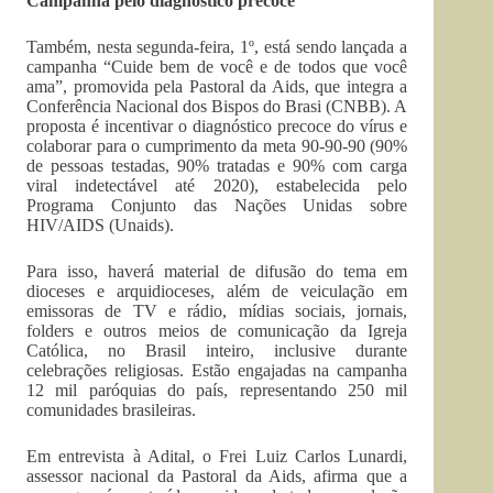
Campanha pelo diagnóstico precoce
Também, nesta segunda-feira, 1º, está sendo lançada a
campanha “Cuide bem de você e de todos que você
ama”, promovida pela Pastoral da Aids, que integra a
Conferência Nacional dos Bispos do Brasi (CNBB). A
proposta é incentivar o diagnóstico precoce do vírus e
colaborar para o cumprimento da meta 90-90-90 (90%
de pessoas testadas, 90% tratadas e 90% com carga
viral indetectável até 2020), estabelecida pelo
Programa Conjunto das Nações Unidas sobre
HIV/AIDS (Unaids).
Para isso, haverá material de difusão do tema em
dioceses e arquidioceses, além de veiculação em
emissoras de TV e rádio, mídias sociais, jornais,
folders e outros meios de comunicação da Igreja
Católica, no Brasil inteiro, inclusive durante
celebrações religiosas. Estão engajadas na campanha
12 mil paróquias do país, representando 250 mil
comunidades brasileiras.
Em entrevista à Adital, o Frei Luiz Carlos Lunardi,
assessor nacional da Pastoral da Aids, afirma que a