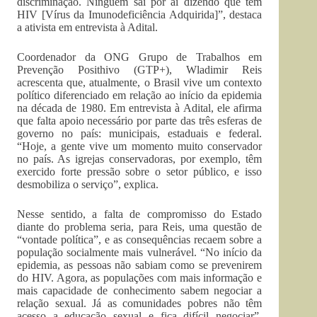
discriminação. Ninguém sai por aí dizendo que tem
HIV [Vírus da Imunodeficiência Adquirida]”, destaca
a ativista em entrevista à Adital.
Coordenador da ONG Grupo de Trabalhos em
Prevenção Posithivo (GTP+), Wladimir Reis
acrescenta que, atualmente, o Brasil vive um contexto
político diferenciado em relação ao início da epidemia
na década de 1980. Em entrevista à Adital, ele afirma
que falta apoio necessário por parte das três esferas de
governo no país: municipais, estaduais e federal.
“Hoje, a gente vive um momento muito conservador
no país. As igrejas conservadoras, por exemplo, têm
exercido forte pressão sobre o setor público, e isso
desmobiliza o serviço”, explica.
Nesse sentido, a falta de compromisso do Estado
diante do problema seria, para Reis, uma questão de
“vontade política”, e as consequências recaem sobre a
população socialmente mais vulnerável. “No início da
epidemia, as pessoas não sabiam como se prevenirem
do HIV. Agora, as populações com mais informação e
mais capacidade de conhecimento sabem negociar a
relação sexual. Já as comunidades pobres não têm
acesso a educação sexual e fica difícil negociar”,