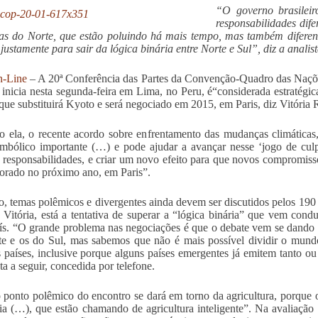
“O governo brasilei
responsabilidades dif
cas do Norte, que estão poluindo há mais tempo, mas também diferen
 justamente para sair da lógica binária entre Norte e Sul”, diz a analis
-Line
– A 20ª Conferência das Partes da Convenção-Quadro das Naç
 inicia nesta segunda-feira em Lima, no Peru, é“considerada estratégic
que substituirá Kyoto e será negociado em 2015, em Paris, diz Vitóri
 ela, o recente acordo sobre enfrentamento das mudanças climática
imbólico importante (…) e pode ajudar a avançar nesse ‘jogo de cu
 responsabilidades, e criar um novo efeito para que novos compromiss
borado no próximo ano, em Paris”.
, temas polêmicos e divergentes ainda devem ser discutidos pelos 190 p
a Vitória, está a tentativa de superar a “lógica binária” que vem cond
ís. “O grande problema nas negociações é que o debate vem se dando n
e e os do Sul, mas sabemos que não é mais possível dividir o mundo
s países, inclusive porque alguns países emergentes já emitem tanto ou 
ta a seguir, concedida por telefone.
 ponto polêmico do encontro se dará em torno da agricultura, porque
gia (…), que estão chamando de agricultura inteligente”. Na avaliação