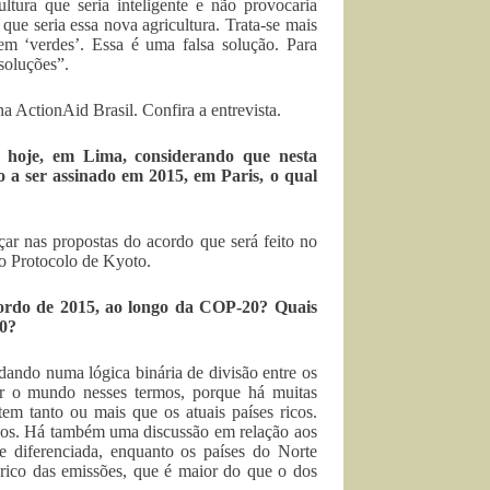
ltura que seria inteligente e não provocaria
e seria essa nova agricultura. Trata-se mais
m ‘verdes’. Essa é uma falsa solução. Para
soluções”.
a ActionAid Brasil. Confira a entrevista.
 hoje, em Lima, considerando que nesta
 a ser assinado em 2015, em Paris, o qual
ar nas propostas do acordo que será feito no
do Protocolo de Kyoto.
cordo de 2015, ao longo da COP-20? Quais
20?
ando numa lógica binária de divisão entre os
ir o mundo nesses termos, porque há muitas
tem tanto ou mais que os atuais países ricos.
ordos. Há também uma discussão em relação aos
e diferenciada, enquanto os países do Norte
rico das emissões, que é maior do que o dos