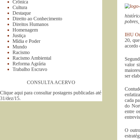
Crônica
Cultura
Destaque
históri
Direito ao Conhecimento
pobres,
Direitos Humanos
Homenagem
IHU On
Justiça
20, que
Mídia e Poder
acordo 
Mundo
Racismo
Racismo Ambiental
Segundo
Reforma Agrária
valor s
Trabalho Escravo
maiores
ser ela
CONSULTA ACERVO
Contudo
Clique aqui para consultar postagens publicadas até
enfatiz
31/dez/15
.
cada pa
do Nort
entre o
entrevis
O outro
estraté