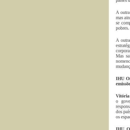
países 
A outra
mas ain
se comp
pobres.
A outra
estraté
corpora
Mas sa
nomencl
mudança
IHU On
emissõe
Vitóri
o gove
respons
dos paí
os espa
IHU On