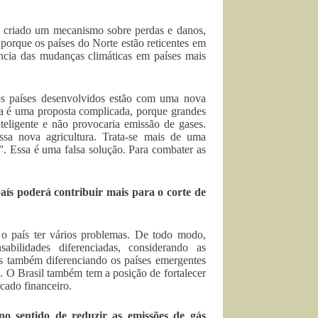
i criado um mecanismo sobre perdas e danos,
 porque os países do Norte estão reticentes em
cia das mudanças climáticas em países mais
 os países desenvolvidos estão com uma nova
ssa é uma proposta complicada, porque grandes
nteligente e não provocaria emissão de gases.
a nova agricultura. Trata-se mais de uma
. Essa é uma falsa solução. Para combater as
ís poderá contribuir mais para o corte de
o país ter vários problemas. De todo modo,
bilidades diferenciadas, considerando as
as também diferenciando os países emergentes
ul. O Brasil também tem a posição de fortalecer
rcado financeiro.
no sentido de reduzir as emissões de gás