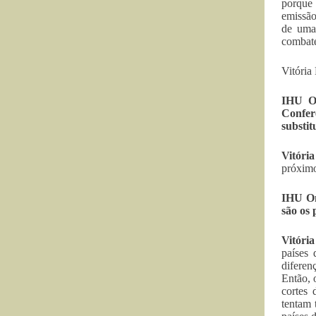
porque 
emissão
de uma 
combate
Vitória
IHU On
Confer
substit
Vitóri
próximo
IHU On
são os
Vitóri
países
diferen
Então, 
cortes 
tentam 