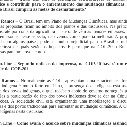
ico e contribuir para o enfrentamento das mudanças climáticas,
o Brasil cumpriu as metas de desmatamento?
a Ramos –
O Brasil tem um Plano de Mudanças Climáticas, mas ainda d
as propostas ficam no âmbito dos planos e das discussões. Na práti
as, até por conta da agricultura — de onde vêm as maiores emissõe
emissor e, nesse aspecto, não vemos como poderia melhorar. A propo
da por alguns países, pode ser muito prejudicial para o Brasil se util
certeza de quais serão os impactos. Espero que na COP-20 o Bra
sas para um novo acordo.
-Line – Segundo notícias da imprensa, na COP-20 haverá um es
de da COP-20?
a Ramos –
Normalmente as COPs apresentam uma característica fort
 indígena é muito forte em Lima, a presença dos indígenas está a
o dos povos indígenas, o qual recebe o apoio do governo norueguês p
s a participação de fato dos povos indígenas deve se dar na Cúpul
ações. A sociedade civil está organizando uma mobilização e disc
as e dos povos tradicionais para enfrentar as mudanças climáticas. A 
ndígenas nesta discussão.
-Line – Como avalia o acordo sobre mudanças climáticas assinad