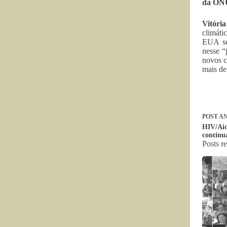
da ONU
Vitóri
climáti
EUA se
nesse “
novos c
mais de
POST
AN
HIV/Aid
continu
Posts r