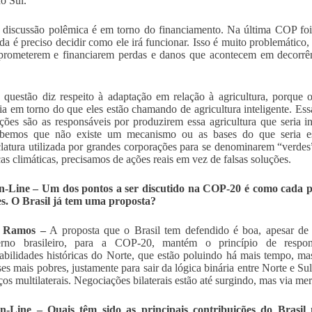
do Sul.
 discussão polêmica é em torno do financiamento. Na última COP fo
da é preciso decidir como ele irá funcionar. Isso é muito problemático,
rometerem e financiarem perdas e danos que acontecem em decorrên
 questão diz respeito à adaptação em relação à agricultura, porque
gia em torno do que eles estão chamando de agricultura inteligente. E
ções são as responsáveis por produzirem essa agricultura que seria i
bemos que não existe um mecanismo ou as bases do que seria ess
atura utilizada por grandes corporações para se denominarem “verdes”
s climáticas, precisamos de ações reais em vez de falsas soluções.
-Line – Um dos pontos a ser discutido na COP-20 é como cada pa
s. O Brasil já tem uma proposta?
a Ramos –
A proposta que o Brasil tem defendido é boa, apesar de 
rno brasileiro, para a COP-20, mantém o princípio de responsa
abilidades históricas do Norte, que estão poluindo há mais tempo, m
ses mais pobres, justamente para sair da lógica binária entre Norte e S
ços multilaterais. Negociações bilaterais estão até surgindo, mas via me
-Line – Quais têm sido as principais contribuições do Brasil 