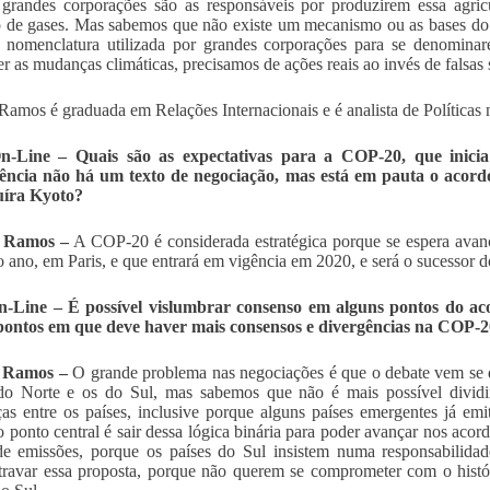
grandes corporações são as responsáveis por produzirem essa agricu
 de gases. Mas sabemos que não existe um mecanismo ou as bases do qu
nomenclatura utilizada por grandes corporações para se denominare
r as mudanças climáticas, precisamos de ações reais ao invés de falsas 
 Ramos é graduada em Relações Internacionais e é analista de Políticas n
-Line – Quais são as expectativas para a COP-20, que inicia
ência não há um texto de negociação, mas está em pauta o acordo
uíra Kyoto?
a Ramos –
A COP-20 é considerada estratégica porque se espera avanç
 ano, em Paris, e que entrará em vigência em 2020, e será o sucessor 
-Line – É possível vislumbrar consenso em alguns pontos do a
 pontos em que deve haver mais consensos e divergências na COP-
a Ramos –
O grande problema nas negociações é que o debate vem se d
 do Norte e os do Sul, mas sabemos que não é mais possível divid
ças entre os países, inclusive porque alguns países emergentes já emi
o ponto central é sair dessa lógica binária para poder avançar nos ac
de emissões, porque os países do Sul insistem numa responsabilidad
travar essa proposta, porque não querem se comprometer com o histó