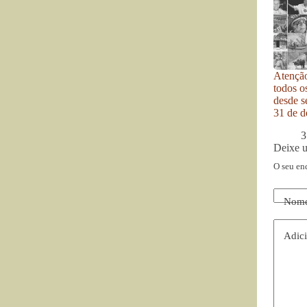
Atenção
todos o
desde se
31 de d
3
Deixe 
O seu en
Nom
Adici