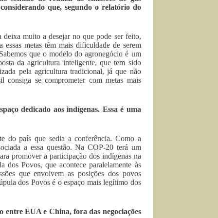
 considerando que, segundo o relatório do
eixa muito a desejar no que pode ser feito,
ca essas metas têm mais dificuldade de serem
s. Sabemos que o modelo do agronegócio é um
sta da agricultura inteligente, que tem sido
izada pela agricultura tradicional, já que não
sil consiga se comprometer com metas mais
paço dedicado aos indígenas. Essa é uma
e do país que sedia a conferência. Como a
ssociada a essa questão. Na COP-20 terá um
ara promover a participação dos indígenas na
a dos Povos, que acontece paralelamente às
ussões que envolvem as posições dos povos
Cúpula dos Povos é o espaço mais legítimo dos
o entre EUA e China, fora das negociações