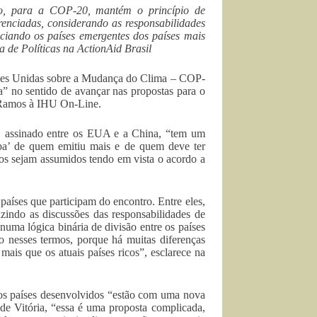
ro, para a COP-20, mantém o princípio de
erenciadas, considerando as responsabilidades
ciando os países emergentes dos países mais
ta de Políticas na ActionAid Brasil
ões Unidas sobre a Mudança do Clima – COP-
a” no sentido de avançar nas propostas para o
a Ramos à IHU On-Line.
s, assinado entre os EUA e a China, “tem um
lpa’ de quem emitiu mais e de quem deve ter
os sejam assumidos tendo em vista o acordo a
aíses que participam do encontro. Entre eles,
uzindo as discussões das responsabilidades de
uma lógica binária de divisão entre os países
 nesses termos, porque há muitas diferenças
mais que os atuais países ricos”, esclarece na
 os países desenvolvidos “estão com uma nova
 de Vitória, “essa é uma proposta complicada,