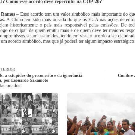
? Como esse acordo deve repercutir na COP-20?
a Ramos –
Esse acordo tem um valor simbólico mais importante do que
cas. A China tem sido mais ousada do que os EUA nas ações de enfr
jam historicamente o país mais responsável pelas emissões. De to
jogo de culpa” de quem emitiu mais e de quem deve ter maiores respon
ompromissos sejam assumidos, tendo em vista o acordo a ser elaborado
 um acordo simbólico, mas que já poderá ter algum impacto estratégic
TERIOR
s: a estupidez do preconceito e da ignorância
Cumbre a
a, por Leonardo Sakamoto
elacionados