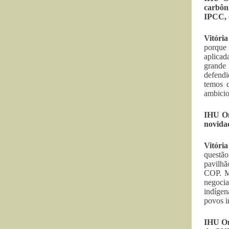
carbôn
IPCC, 
Vitóri
porque 
aplicad
grande 
defendi
temos 
ambicio
IHU On
novida
Vitóri
questão
pavilhã
COP. Ma
negoci
indígen
povos i
IHU On