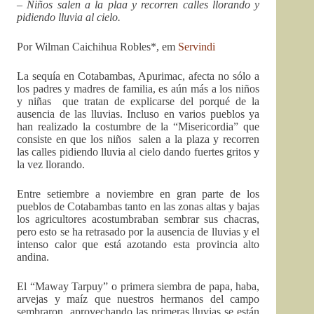
– Niños salen a la plaa y recorren calles llorando y
pidiendo lluvia al cielo.
Por Wilman Caichihua Robles*, em
Servindi
La sequía en Cotabambas, Apurimac, afecta no sólo a
los padres y madres de familia, es aún más a los niños
y niñas que tratan de explicarse del porqué de la
ausencia de las lluvias. Incluso en varios pueblos ya
han realizado la costumbre de la “Misericordia” que
consiste en que los niños salen a la plaza y recorren
las calles pidiendo lluvia al cielo dando fuertes gritos y
la vez llorando.
Entre setiembre a noviembre en gran parte de los
pueblos de Cotabambas tanto en las zonas altas y bajas
los agricultores acostumbraban sembrar sus chacras,
pero esto se ha retrasado por la ausencia de lluvias y el
intenso calor que está azotando esta provincia alto
andina.
El “Maway Tarpuy” o primera siembra de papa, haba,
arvejas y maíz que nuestros hermanos del campo
sembraron aprovechando las primeras lluvias se están