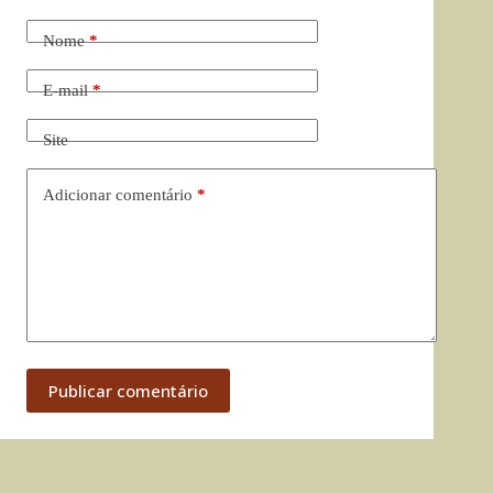
Nome
*
E-mail
*
Site
Adicionar comentário
*
Publicar comentário