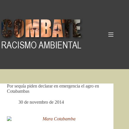
Pular
para
o
conteúdo
Por sequía piden declarar en emergencia el agro en
Cotabambas
30 de novembro de 2014