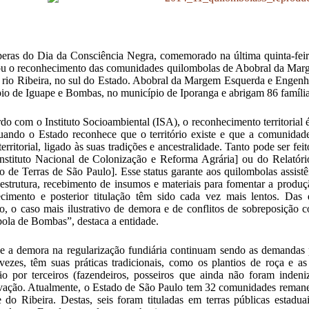
eras do Dia da Consciência Negra, comemorado na última quinta-fei
u o reconhecimento das comunidades quilombolas de Abobral da Mar
 rio Ribeira, no sul do Estado. Abobral da Margem Esquerda e Engenh
io de Iguape e Bombas, no município de Iporanga e abrigam 86 famílias
do com o Instituto Socioambiental (ISA), o reconhecimento territorial é
quando o Estado reconhece que o território existe e que a comunidad
territorial, ligado às suas tradições e ancestralidade. Tanto pode ser 
Instituto Nacional de Colonização e Reforma Agrária] ou do Relatór
uto de Terras de São Paulo]. Esse status garante aos quilombolas assist
aestrutura, recebimento de insumos e materiais para fomentar a produç
cimento e posterior titulação têm sido cada vez mais lentos. Das
, o caso mais ilustrativo de demora e de conflitos de sobreposição
ola de Bombas”, destaca a entidade.
 e a demora na regularização fundiária continuam sendo as demandas
vezes, têm suas práticas tradicionais, como os plantios de roça e a
o por terceiros (fazendeiros, posseiros que ainda não foram inden
ação. Atualmente, o Estado de São Paulo tem 32 comunidades remane
 do Ribeira. Destas, seis foram tituladas em terras públicas estad