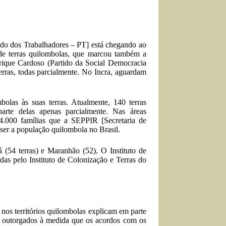
ido dos Trabalhadores – PT] está chegando ao
 de terras quilombolas, que marcou também a
nrique Cardoso (Partido da Social Democracia
rras, todas parcialmente. No Incra, aguardam
bolas às suas terras. Atualmente,
140 terras
arte delas apenas parcialmente. Nas áreas
14.000 famílias que a
SEPPIR
[Secretaria de
 ser a população quilombola no Brasil.
 (54 terras) e Maranhão (52). O Instituto de
adas pelo Instituto de Colonização e Terras do
os territórios quilombolas explicam em parte
is outorgados à medida que os acordos com os