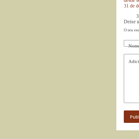
desde se
31 de d
3
Deixe 
O seu en
Nom
Adici
Pub