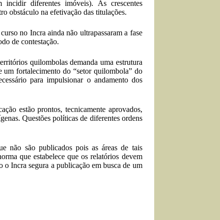
incidir diferentes imóveis). As crescentes
o obstáculo na efetivação das titulações.
curso no Incra ainda não ultrapassaram a fase
ríodo de contestação.
territórios quilombolas demanda uma estrutura
e um fortalecimento do “setor quilombola” do
necessário para impulsionar o andamento dos
icação estão prontos, tecnicamente aprovados,
ígenas.
Questões políticas de diferentes ordens
ue não são publicados pois as áreas de tais
norma
que estabelece que os relatórios devem
no o Incra segura a publicação em busca de um