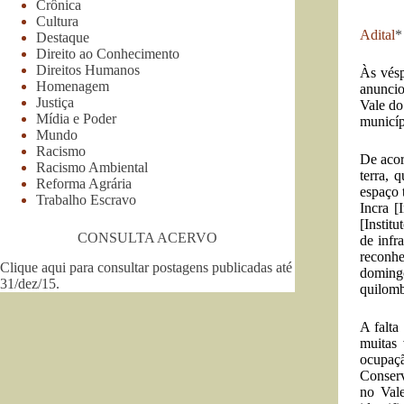
Crônica
Cultura
Adital
*
Destaque
Direito ao Conhecimento
Direitos Humanos
Às vésp
Homenagem
anuncio
Justiça
Vale do
Mídia e Poder
municíp
Mundo
Racismo
De acor
Racismo Ambiental
terra, 
Reforma Agrária
espaço 
Trabalho Escravo
Incra [
[Instit
CONSULTA ACERVO
de infr
reconhe
Clique aqui para consultar postagens publicadas até
domingo
31/dez/15
.
quilomb
A falta
muitas 
ocupaçã
Conserv
no Vale