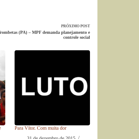
PRÓXIMO
POST
Trombetas (PA) – MPF demanda planejamento e
controle social
e
Para Vítor. Com muita dor
31 de dezembro de 2015