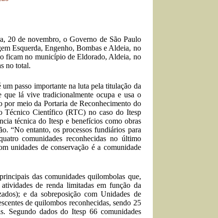
ra, 20 de novembro, o Governo de São Paulo
gem Esquerda, Engenho, Bombas e Aldeia, no
o ficam no município de Eldorado, Aldeia, no
 no total.
 um passo importante na luta pela titulação da
e que lá vive tradicionalmente ocupa e usa o
feito por meio da Portaria de Reconhecimento do
io Técnico Científico (RTC) no caso do Itesp
ência técnica do Itesp e benefícios como obras
ão. “No entanto, os processos fundiários para
 quatro comunidades reconhecidas no último
 com unidades de conservação é a comunidade
 principais das comunidades quilombolas que,
s atividades de renda limitadas em função da
izados); e da sobreposição com Unidades de
scentes de quilombos reconhecidas, sendo 25
uais. Segundo dados do Itesp 66 comunidades