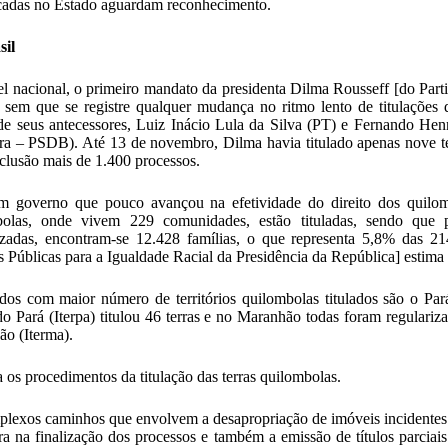
icadas no Estado aguardam reconhecimento.
sil
l nacional, o primeiro mandato da presidenta Dilma Rousseff [do Part
 sem que se registre qualquer mudança no ritmo lento de titulações
de seus antecessores, Luiz Inácio Lula da Silva (PT) e Fernando He
ira – PSDB). Até 13 de novembro, Dilma havia titulado apenas nove te
clusão mais de 1.400 processos.
m governo que pouco avançou na efetividade do direito dos quilom
olas
, onde vivem 229 comunidades, estão tituladas, sendo que p
izadas, encontram-se 12.428 famílias, o que representa 5,8% das 2
as Públicas para a Igualdade Racial da Presidência da República] estima
dos com maior número de territórios quilombolas titulados são o Pará
do Pará (Iterpa) titulou 46 terras e no Maranhão todas foram regulariz
o (Iterma).
 os procedimentos da titulação das terras quilombolas.
lexos caminhos que envolvem a desapropriação de imóveis incidentes n
a na finalização dos processos e também a emissão de títulos parcia