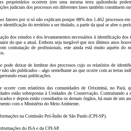
ntes proprietários ocorrem (em uma mesma terra quilombola podem 
ações judiciais dos processos em diferentes fases também constituem outr
es fatores por si só não explicam porque 88% dos 1.462 processos em 
de identificação do território a ser titulado, a partir da qual se abre o pe
zação dos estudos e dos levantamentos necessários à identificação dos 
aior do que a atual. Embora seja inegável que nos últimos anos houv
com contratação de profissionais, este ainda está muito aquém do 
os.
e pode deixar de lembrar dos processos cujo os relatórios de identif
 não são publicados – algo semelhante ao que
ocorre com as terras ind
errando essas publicações.
e ocorre com relatórios das
comunidades de Oriximiná
, no Pará, q
ades estão sobrepostas à Unidades de Conservação. Contrariando a
licados e depois então consultados os demais órgãos, há mais de um a
mento com o Ministério do Meio Ambiente.
nformações na
Comissão Pró-Índio de São Paulo (CPI-SP)
.
nformações do ISA e da CPI-SP.