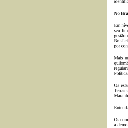
identif
No Bra
Em níve
seu fim
gestão 
Brasile
por con
Mais u
quilomb
regular
Polític
Os esta
Terras 
Maranhã
Entenda
Os comp
a demor