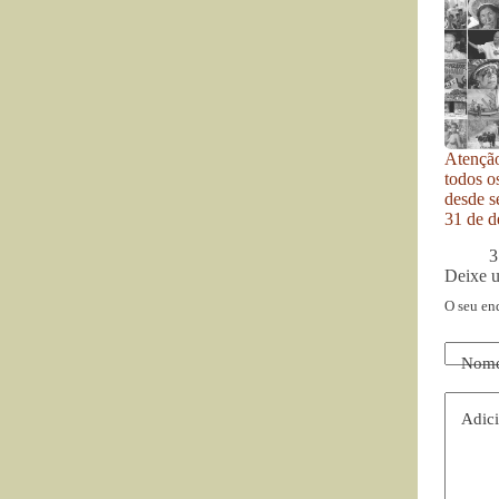
Atenção
todos o
desde se
31 de d
3
Deixe 
O seu en
Nom
Adici