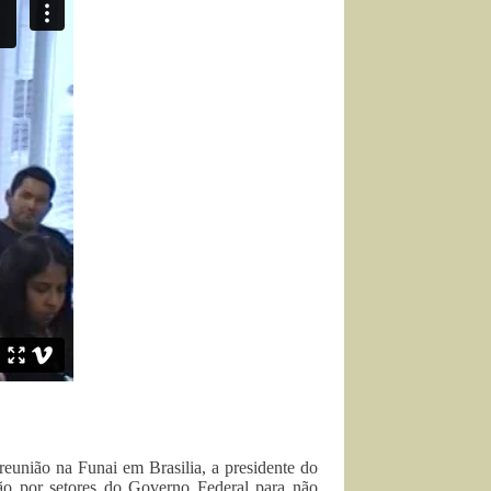
união na Funai em Brasilia, a presidente do
stão por setores do Governo Federal para não