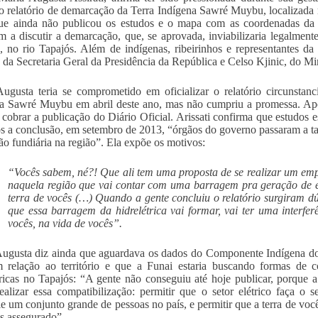
 o relatório de demarcação da Terra Indígena Sawré Muybu, localizada n
ue ainda não publicou os estudos e o mapa com as coordenadas da 
m a discutir a demarcação, que, se aprovada, inviabilizaria legalment
, no rio Tapajós. Além de indígenas, ribeirinhos e representantes 
 da Secretaria Geral da Presidência da República e Celso Kjinic, do Mi
ugusta teria se comprometido em oficializar o relatório circunstanc
a Sawré Muybu em abril deste ano, mas não cumpriu a promessa. Ap
a cobrar a publicação do Diário Oficial. Arissati confirma que estudos
s a conclusão, em setembro de 2013, “órgãos do governo passaram a tamb
ção fundiária na região”. Ela expõe os motivos:
“Vocês sabem, né?! Que ali tem uma proposta de se realizar um empr
naquela região que vai contar com uma barragem pra geração de e
terra de vocês (…) Quando a gente concluiu o relatório surgiram dú
que essa barragem da hidrelétrica vai formar, vai ter uma interfer
vocês, na vida de vocês”.
ugusta diz ainda que aguardava os dados do Componente Indígena do
 relação ao território e que a Funai estaria buscando formas de 
tricas no Tapajós: “A gente não conseguiu até hoje publicar, porque 
ealizar essa compatibilização: permitir que o setor elétrico faça 
ie um conjunto grande de pessoas no país, e permitir que a terra de voc
s assegurado”.