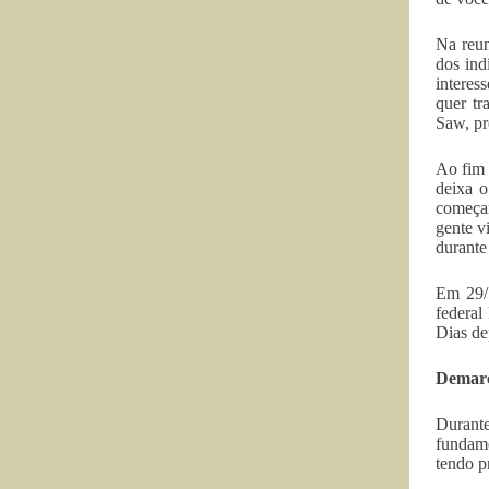
Na reun
dos ind
interes
quer tr
Saw, pr
Ao fim 
deixa o
começar
gente v
durante
Em 29/1
federal
Dias de
Demarc
Durante
fundame
tendo p