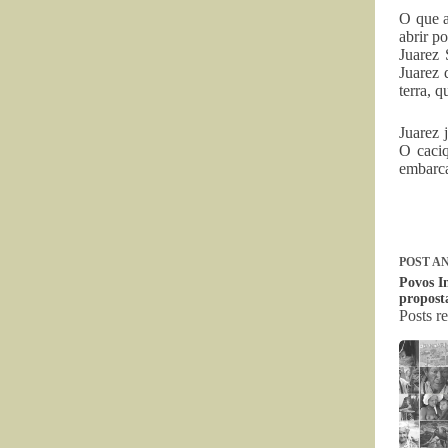
O que a
abrir p
Juarez
Juarez 
terra, 
Juarez 
O caciq
embarca
POST
AN
Povos In
propost
Posts r