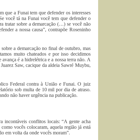
am que a Funai tem que defender os interesses
 “Se você tá na Funai você tem que defender o
 pra tratar sobre a demarcação (…) se você não
defender a nossa causa”, contrapõe Roseninho
 sobre a demarcação no final de outubro, mas
Estamos muito chateados e por isso decidimos
avança é a hidrelétrica e a nossa terra não. A
u Juarez Saw, cacique da aldeia Sawré Muybu,
blico Federal contra à União e Funai. O juiz
latório sob multa de 10 mil por dia de atraso.
egando não haver urgência na publicação.
 incontáveis conflitos locais: “A gente acha
, como vocês colocaram, aquela região já está
stão em volta da onde vocês moram”.