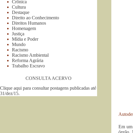
Crônica
Cultura
Destaque
Direito ao Conhecimento
Direitos Humanos
Homenagem
Justiça
Mídia e Poder
Mundo
Racismo
Racismo Ambiental
Reforma Agrária
Trabalho Escravo
CONSULTA ACERVO
Clique aqui para consultar postagens publicadas até
31/dez/15
.
Autode
Em um v
órgão, 