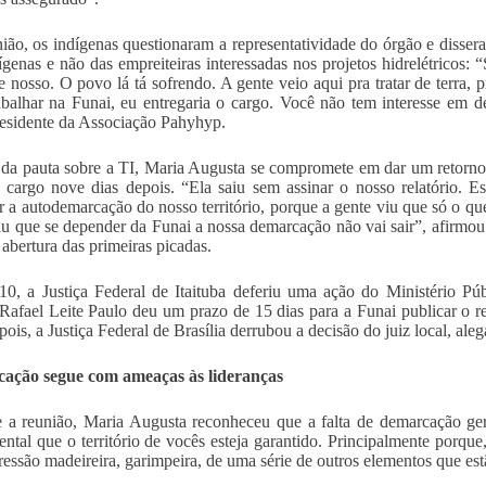
ião, os indígenas questionaram a representatividade do órgão e disser
ígenas e não das empreiteiras interessadas nos projetos hidrelétricos:
se nosso. O povo lá tá sofrendo. A gente veio aqui pra tratar de terra,
abalhar na Funai, eu entregaria o cargo. Você não tem interesse em 
esidente da Associação Pahyhyp.
da pauta sobre a TI, Maria Augusta se compromete em dar um retorno
 cargo nove dias depois. “Ela saiu sem assinar o nosso relatório. 
 a autodemarcação do nosso território, porque a gente viu que só o que 
iu que se depender da Funai a nossa demarcação não vai sair”, afirmo
 abertura das primeiras picadas.
0, a Justiça Federal de Itaituba deferiu uma ação do Ministério Pú
 Rafael Leite Paulo deu um prazo de 15 dias para a Funai publicar o re
pois, a Justiça Federal de Brasília derrubou a decisão do juiz local, al
ação segue com ameaças às lideranças
 a reunião, Maria Augusta reconheceu que a falta de demarcação gera
ntal que o território de vocês esteja garantido. Principalmente porque
ressão madeireira, garimpeira, de uma série de outros elementos que e