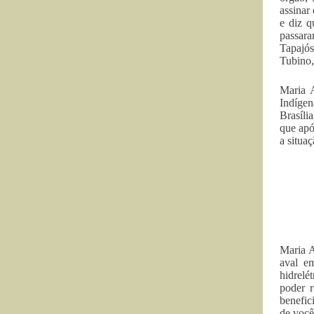
assinar
e diz q
passara
Tapajós
Tubino,
Maria A
Indígen
Brasíli
que apó
a situa
Maria A
aval em
hidrelé
poder r
benefic
de você