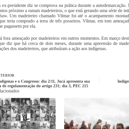
 ex-presidente diz se comprova na prática durante a autodemarcação. 
ontos próximo a ramais madeireiros, o que está gerando uma série de i
 Saw. Um madeireiro chamado Vilmar foi até o acampamento montado
que teria comprado a terra de três posseiros. Vilmar, em tom ameaçad
que pagassem por ela.
já fora ameaçado por madeireiros em outros momentos. Em março des
ue diz que há cerca de dois meses, durante uma apreensão de madei
ções dos madeireiros, que atribuíram a ação aos indígenas.
TERIOR
dígenas e o Congresso: dia 2/11, Jucá apresenta sua
Indíge
a de regulamentação do artigo 231; dia 3, PEC 215
elacionados