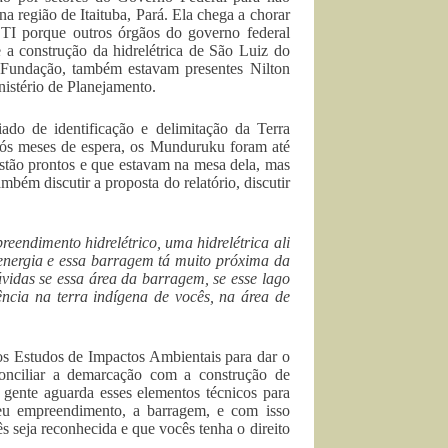
a região de Itaituba, Pará. Ela chega a chorar
TI porque outros órgãos do governo federal
e a construção da hidrelétrica de São Luiz do
da Fundação, também estavam presentes Nilton
nistério de Planejamento.
iado de identificação e delimitação da Terra
ós meses de espera, os Munduruku foram até
 estão prontos e que estavam na mesa dela, mas
ém discutir a proposta do relatório, discutir
eendimento hidrelétrico, uma hidrelétrica ali
nergia e essa barragem tá muito próxima da
vidas se essa área da barragem, se esse lago
ência na terra indígena de vocês, na área de
s Estudos de Impactos Ambientais para dar o
conciliar a demarcação com a construção de
a gente aguarda esses elementos técnicos para
o seu empreendimento, a barragem, e com isso
ês seja reconhecida e que vocês tenha o direito