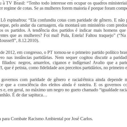
u à TV Brasil: “Tenho todo interesse em ocupar os quadros minister
er regime de cotas. Se as mulheres forem maioria é porque foram compe
Lô espinafrou: “Ela confundiu cotas com paridade de gênero. E não 
rque, pelo andar da carruagem, ela montará um ministério com predom
s os partidos. A tendência dos partidos é indicar mais homens que 
ntes que as mulheres? Foi mal! Pula, Estela! Faltou traquejo” (“N
ousseff”, 8.12.2010).
de 2012, em congresso, o PT tornou-se o primeiro partido político brasi
ro nas instâncias partidárias. Nem sequer cogitou discutir a parida
 filiados: negros, amarelos, ciganos e indígenas! Avalio que a pa
f, que é petista, como fidelidade aos preceitos partidários, no primeiro
 governos com paridade de gênero e racial/étnica ainda depende m
e que a consciência dos eleitos ainda é rasteira. E os governos 
s e, em geral, no máximo um negro no gueto chamado “igualdade racia
nhão. É de dar sapituca…
 para Combate Racismo Ambiental por José Carlos.