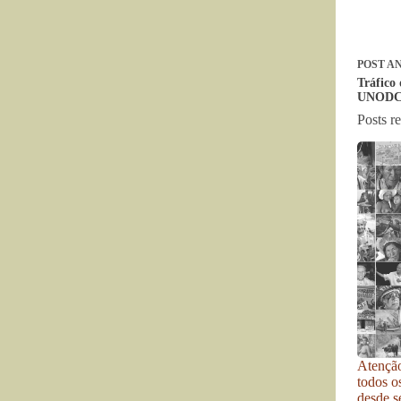
POST
AN
Tráfico 
UNOD
Posts r
Atenção
todos o
desde se