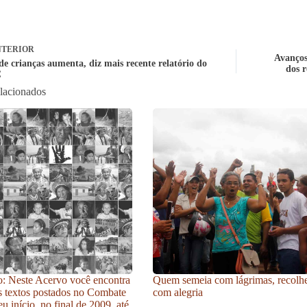
TERIOR
Avanços
de crianças aumenta, diz mais recente relatório do
dos r
C
elacionados
: Neste Acervo você encontra
Quem semeia com lágrimas, recolh
s textos postados no Combate
com alegria
u início, no final de 2009, até