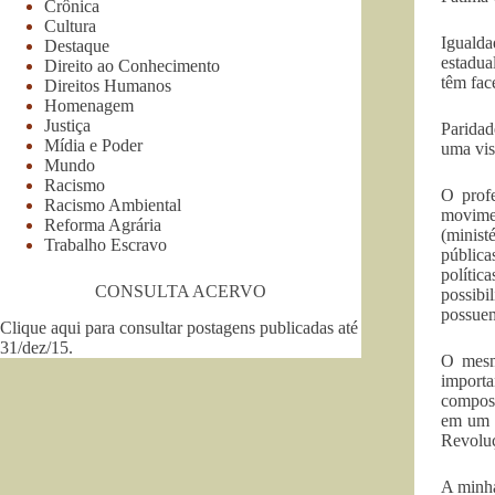
Crônica
Cultura
Igualda
Destaque
estadua
Direito ao Conhecimento
têm fac
Direitos Humanos
Homenagem
Justiça
Paridad
Mídia e Poder
uma vis
Mundo
Racismo
O prof
Racismo Ambiental
movime
Reforma Agrária
(minist
Trabalho Escravo
pública
polític
CONSULTA ACERVO
possibi
possuem
Clique aqui para consultar postagens publicadas até
31/dez/15
.
O mesm
importa
compost
em um m
Revoluç
A minha