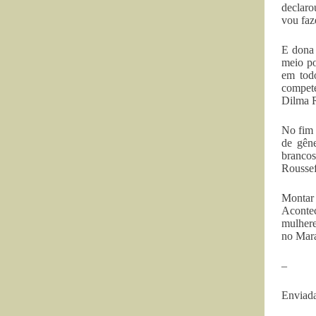
declaro
vou faz
E dona 
meio po
em todo
compete
Dilma R
No fim 
de gêne
brancos
Roussef
Montar
Acontec
mulhere
no Mara
–
Enviada