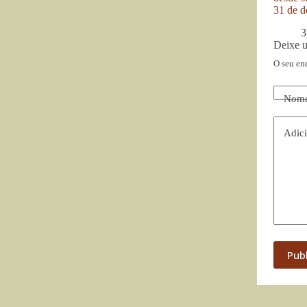
31 de d
3
Deixe 
O seu en
Nom
Adici
Pub