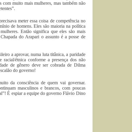
iais com muito mais mulheres, mas também não
tentes”.
precisava meter essa coisa de competência no
ínio de homens. Eles são maioria na política
mulheres. Então significa que eles são mais
a Chapada do Arapari o assunto é a posse de
leiro a aprovar, numa luta titânica, a paridade
de racial/étnica conforme a presença dos não
ridade de gênero deve ser cobrada de Dilma
 escalão do governo!
uito da consciência de quem vai governar.
continuam masculinos e brancos, com poucas
l”! É espiar a equipe do governo Flávio Dino