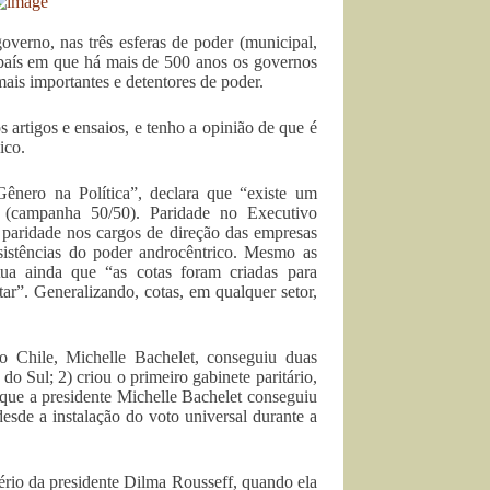
overno, nas três esferas de poder (municipal,
 país em que há mais de 500 anos os governos
ais importantes e detentores de poder.
 artigos e ensaios, e tenho a opinião de que é
ico.
ênero na Política”, declara que “existe um
 (campanha 50/50). Paridade no Executivo
o e paridade nos cargos de direção das empresas
esistências do poder androcêntrico. Mesmo as
tua ainda que “as cotas foram criadas para
ar”. Generalizando, cotas, em qualquer setor,
o Chile, Michelle Bachelet, conseguiu duas
do Sul; 2) criou o primeiro gabinete paritário,
que a presidente Michelle Bachelet conseguiu
sde a instalação do voto universal durante a
io da presidente Dilma Rousseff, quando ela