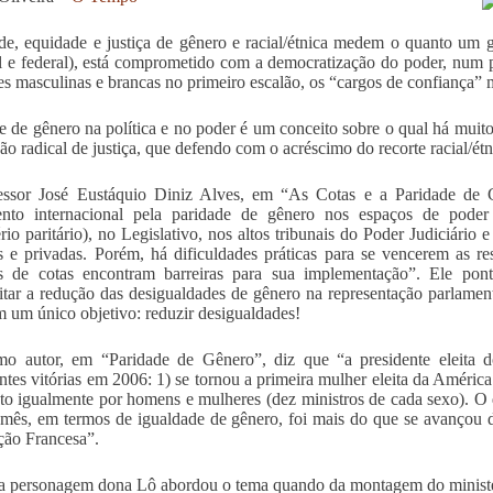
de, equidade e justiça de gênero e racial/étnica medem o quanto um g
l e federal), está comprometido com a democratização do poder, num
es masculinas e brancas no primeiro escalão, os “cargos de confiança” m
e de gênero na política e no poder é um conceito sobre o qual há muitos
ão radical de justiça, que defendo com o acréscimo do recorte racial/étn
essor José Eustáquio Diniz Alves, em “As Cotas e a Paridade de G
nto internacional pela paridade de gênero nos espaços de poder
ério paritário), no Legislativo, nos altos tribunais do Poder Judiciári
s e privadas. Porém, há dificuldades práticas para se vencerem as r
as de cotas encontram barreiras para sua implementação”. Ele pon
litar a redução das desigualdades de gênero na representação parlament
 um único objetivo: reduzir desigualdades!
o autor, em “Paridade de Gênero”, diz que “a presidente eleita d
ntes vitórias em 2006: 1) se tornou a primeira mulher eleita da América 
o igualmente por homens e mulheres (dez ministros de cada sexo). O 
ês, em termos de igualdade de gênero, foi mais do que se avançou de
ão Francesa”.
 personagem dona Lô abordou o tema quando da montagem do ministér