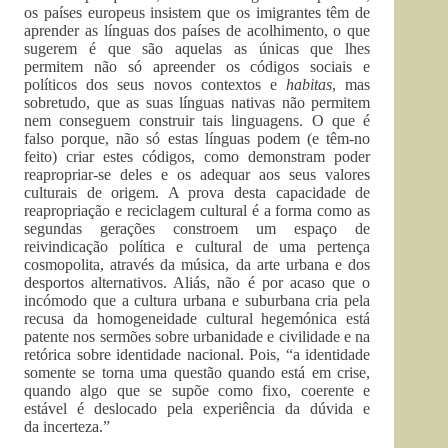
os países europeus insistem que os imigrantes têm de
aprender as línguas dos países de acolhimento, o que
sugerem é que são aquelas as únicas que lhes
permitem não só apreender os códigos sociais e
políticos dos seus novos contextos e
habitas
, mas
sobretudo, que as suas línguas nativas não permitem
nem conseguem construir tais linguagens. O que é
falso porque, não só estas línguas podem (e têm-no
feito) criar estes códigos, como demonstram poder
reapropriar-se deles e os adequar aos seus valores
culturais de origem. A prova desta capacidade de
reapropriação e reciclagem cultural é a forma como as
segundas gerações constroem um espaço de
reivindicação política e cultural de uma pertença
cosmopolita, através da música, da arte urbana e dos
desportos alternativos. Aliás, não é por acaso que o
incómodo que a cultura urbana e suburbana cria pela
recusa da homogeneidade cultural hegemónica está
patente nos sermões sobre urbanidade e civilidade e na
retórica sobre identidade nacional. Pois, “a identidade
somente se torna uma questão quando está em crise,
quando algo que se supõe como fixo, coerente e
estável é deslocado pela experiência da dúvida e
da incerteza.”