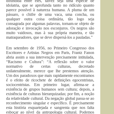
difundida entre eles, talvez seja uma espécie de
idolatria, que se aprofunda tanto no ridículo quanto
parece possível à natureza humana. A pluma de um
pássaro, o chifre de uma vaca, uma concha, ou
qualquer outra coisa ordinária, tão logo seja
consagrada por algumas palavras, tornam-se objeto de
adoração e invocação nos esconjuros. Os negros são
muito vaidosos, mas à sua própria maneira, e tão
matraqueadores, que se deve dispersá-los a pauladas.”
Em setembro de 1956, no Primeiro Congresso dos
Escritores e Artistas Negros em Paris, Frantz Fanon
abria assim a sua intervenção precisamente intitulada,
“Racismo e Cultura”: “A reflexão sobre o valor
normativo de certas culturas, decretado
unilateralmente, merece que lhe prestemos atenção.
Um dos paradoxos que mais rapidamente encontramos
é o efeito de ricochete de definições egocentristas,
sociocentristas. Em primeiro lugar, afirma-se a
existência de grupos humanos sem cultura; depois, a
existência de culturas hierarquizadas; por fim, a noção
da relatividade cultural. Da negação global passa-se ao
reconhecimento singular e específico. É precisamente
esta história esquartejada e sangrenta que nos falta
esboçar ao nível da antropologia cultural. Podemos