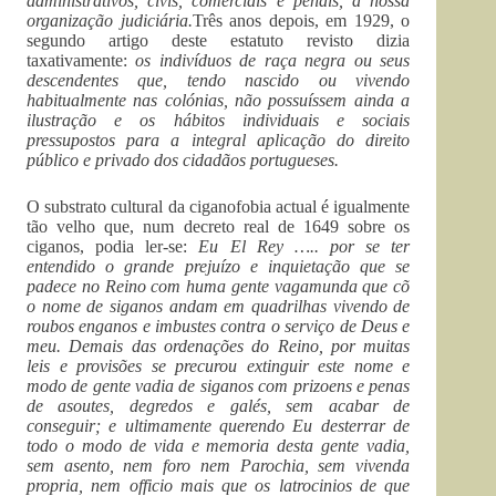
administrativos, civis, comerciais e penais, à nossa
organização judiciária.
Três anos depois, em 1929, o
segundo artigo deste estatuto revisto dizia
taxativamente:
os indivíduos de raça negra ou seus
descendentes que, tendo nascido ou vivendo
habitualmente nas colónias, não possuíssem ainda a
ilustração e os hábitos individuais e sociais
pressupostos para a integral aplicação do direito
público e privado dos cidadãos portugueses.
O substrato cultural da ciganofobia actual é igualmente
tão velho que, num decreto real de 1649 sobre os
ciganos, podia ler-se:
Eu El Rey ….. por se ter
entendido o grande prejuízo e inquietação que se
padece no Reino com huma gente vagamunda que cõ
o nome de siganos andam em quadrilhas vivendo de
roubos enganos e imbustes contra o serviço de Deus e
meu. Demais das ordenações do Reino, por muitas
leis e provisões se precurou extinguir este nome e
modo de gente vadia de siganos com prizoens e penas
de asoutes, degredos e galés, sem acabar de
conseguir; e ultimamente querendo Eu desterrar de
todo o modo de vida e memoria desta gente vadia,
sem asento, nem foro nem Parochia, sem vivenda
propria, nem officio mais que os latrocinios de que