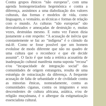
Contra grupos étnicos “não europeus”, com uma
agenda homogeneizadora hegemónica e contra a
diferença, assistimos a uma diabolização dos valores
culturais, das formas e modelos de vida, como
linguagem, o vestuário, as técnicas e formas de relação
com o mundo. As culturas “não europeias” são
desvalorizados e ameaçadas de destruição e, muitas
vezes, destruidas mesmo. E outra vez Fanon dizia
justamente a este respeito: “A acusação de inércia que
constantemente se faz ao “indígena” é o cúmulo da
má-fé. Como se fosse possível que um homem
evoluísse de modo diferente que não no quadro de
uma cultura que o reconhece e que ele decide
assumir”. O facto é que toda a retórica acusatória de
inadequação cultural manifesta numa suposta “recusa”
e/ou “incapacidade de integração social” das
comunidades de origem estrangeira, resulta de uma
estratégia de ostracização da diferença. A frequente
acusação de falta de urbanidade e de civilidade contra
as minorias étnicas, nomeadamente, contra as
comunidades ciganas, contra os imigrantes e seus
descendentes de cultura africana, asiática, e/ou de
religião muçulmana, é o albergue da estigmatização
essencialista cultural.