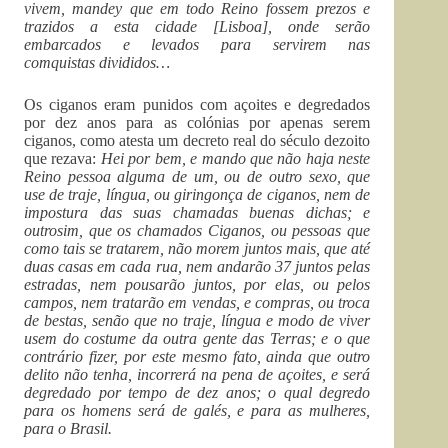
vivem, mandey que em todo Reino fossem prezos e
trazidos a esta cidade [Lisboa], onde serão
embarcados e levados para servirem nas
comquistas divididos…
Os ciganos eram punidos com açoites e degredados
por dez anos para as colónias por apenas serem
ciganos, como atesta um decreto real do século dezoito
que rezava:
Hei por bem, e mando que não haja neste
Reino pessoa alguma de um, ou de outro sexo, que
use de traje, língua, ou giringonça de ciganos, nem de
impostura das suas chamadas buenas dichas; e
outrosim, que os chamados Ciganos, ou pessoas que
como tais se tratarem, não morem juntos mais, que até
duas casas em cada rua, nem andarão 37 juntos pelas
estradas, nem pousarão juntos, por elas, ou pelos
campos, nem tratarão em vendas, e compras, ou troca
de bestas, senão que no traje, língua e modo de viver
usem do costume da outra gente das Terras; e o que
contrário fizer, por este mesmo fato, ainda que outro
delito não tenha, incorrerá na pena de açoites, e será
degredado por tempo de dez anos; o qual degredo
para os homens será de galés, e para as mulheres,
para o Brasil.