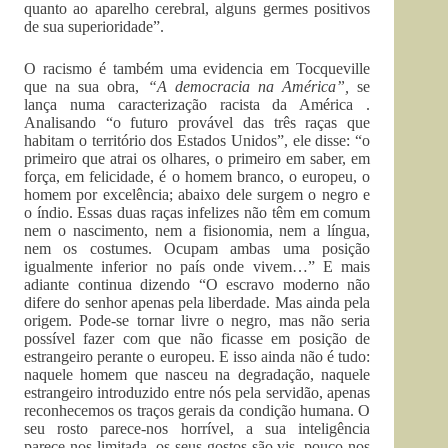
quanto ao aparelho cerebral, alguns germes positivos
de sua superioridade”.
O racismo é também uma evidencia em Tocqueville
que na sua obra,
“A democracia na América”,
se
lança numa caracterização racista da América .
Analisando “o futuro provável das três raças que
habitam o território dos Estados Unidos”, ele disse: “o
primeiro que atrai os olhares, o primeiro em saber, em
força, em felicidade, é o homem branco, o europeu, o
homem por excelência; abaixo dele surgem o negro e
o índio. Essas duas raças infelizes não têm em comum
nem o nascimento, nem a fisionomia, nem a língua,
nem os costumes. Ocupam ambas uma posição
igualmente inferior no país onde vivem…” E mais
adiante continua dizendo “O escravo moderno não
difere do senhor apenas pela liberdade. Mas ainda pela
origem. Pode-se tornar livre o negro, mas não seria
possível fazer com que não ficasse em posição de
estrangeiro perante o europeu. E isso ainda não é tudo:
naquele homem que nasceu na degradação, naquele
estrangeiro introduzido entre nós pela servidão, apenas
reconhecemos os traços gerais da condição humana. O
seu rosto parece-nos horrível, a sua inteligência
parece-nos limitada, os seus gostos são vis, pouco nos