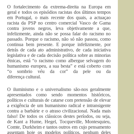
O fortalecimento da extrema-direita na Europa em
geral e todos os episódios racistas dos últimos tempos
em Portugal, o mais recente dos quais, a actuaçao
racista da PSP no centro comercial Vasco de Gama
contra jovens negros, leva objetivamente a que,
infelizmente, ainda não se possa falar do racismo no
passado. Porque o racismo, não só não passou, como
continua bem presente. E porque infelizmente, por
detrás de cada ato administrativo, de cada iniciativa
legislativa e de cada decisão política sobre as minorias
étnicas, está “o racismo como albergue selvagem do
humanismo europeu, a sua besta” e está coberto com
“o sombrio véu da cor” da pele ou da
diferença cultural.
O iluminismo e o universalismo são-nos geralmente
apresentados como sendo momentos históricos,
políticos e culturais de catarse com pretensão de elevar
a exigência de um humanismo radical e intransigente
contra a barbárie e o atraso civilizacional. Nada mais
falso! De todos os clássicos destes períodos, ou seja,
de Kant a Hume, Hegel, Tocqueville, Montesquieu,
Comte, Durkheim e tantos outros em cujo pensamento
assentam hoje os modelos políticos, nenhum deles