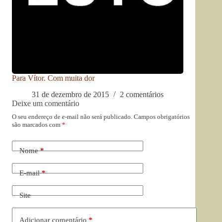
Para Vítor. Com muita dor
31 de dezembro de 2015
2 comentários
Deixe um comentário
O seu endereço de e-mail não será publicado.
Campos obrigatórios
são marcados com
*
Nome
*
E-mail
*
Site
Adicionar comentário
*