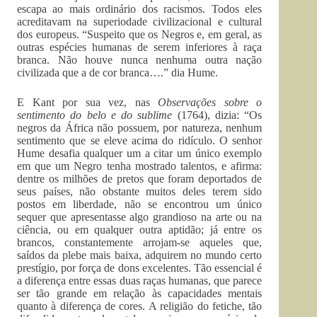
escapa ao mais ordinário dos racismos. Todos eles
acreditavam na superiodade civilizacional e cultural
dos europeus. “Suspeito que os Negros e, em geral, as
outras espécies humanas de serem inferiores à raça
branca. Não houve nunca nenhuma outra nação
civilizada que a de cor branca….” dia Hume.
E Kant por sua vez, nas
Observações sobre o
sentimento do belo e do sublime
(1764), dizia: “Os
negros da África não possuem, por natureza, nenhum
sentimento que se eleve acima do ridículo. O senhor
Hume desafia qualquer um a citar um único exemplo
em que um Negro tenha mostrado talentos, e afirma:
dentre os milhões de pretos que foram deportados de
seus países, não obstante muitos deles terem sido
postos em liberdade, não se encontrou um único
sequer que apresentasse algo grandioso na arte ou na
ciência, ou em qualquer outra aptidão; já entre os
brancos, constantemente arrojam-se aqueles que,
saídos da plebe mais baixa, adquirem no mundo certo
prestígio, por força de dons excelentes. Tão essencial é
a diferença entre essas duas raças humanas, que parece
ser tão grande em relação às capacidades mentais
quanto à diferença de cores. A religião do fetiche, tão