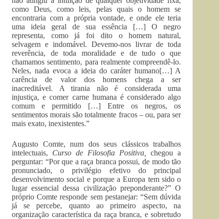
não atingiu a intuição de qualquer objetividade fixa,
como Deus, como leis, pelas quais o homem se
encontraria com a própria vontade, e onde ele teria
uma ideia geral de sua essência […] O negro
representa, como já foi dito o homem natural,
selvagem e indomável. Devemo-nos livrar de toda
reverência, de toda moralidade e de tudo o que
chamamos sentimento, para realmente compreendê-lo.
Neles, nada evoca a ideia do caráter humano[…] A
carência de valor dos homens chega a ser
inacreditável. A tirania não é considerada uma
injustiça, e comer carne humana é considerado algo
comum e permitido […] Entre os negros, os
sentimentos morais são totalmente fracos – ou, para ser
mais exato, inexistentes.”
Augusto Comte, num dos seus clássicos trabalhos
intelectuais,
Curso de Filosofia Positiva,
chegou a
perguntar: “Por que a raça branca possui, de modo tão
pronunciado, o privilégio efetivo do principal
desenvolvimento social e porque a Europa tem sido o
lugar essencial dessa civilização preponderante?” O
próprio Comte responde sem pestanejar: “Sem dúvida
já se percebe, quanto ao primeiro aspecto, na
organização característica da raça branca, e sobretudo