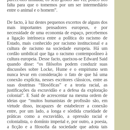
falta para que o tomemos por um ser intermediário
entre o animal e o homem”.
De facto, à luz destes pequenos excertos de alguns dos
mais importantes pensadores europeus, e por
necessidade de uma economia de espaço, percebemos
a ligação intrínseca entre a política do racismo de
Estado, mais conhecido por racismo institucional e a
cultura de racismo na sociedade europeia. Há um
cordão umbilical que liga o racismo contemporâneo à
cultura europeia. Desse facto, queixou-se Edward Said
quando disse: “os filósofos podem conduzir suas
discussões sobre Locke, Hume e o empirismo sem
nunca levar em consideração o fato de que há uma
conexão explícita, nesses escritores clássicos, entre as
suas doutrinas “filosóficas” e a teoria racial, as
justificações da escravidão e a defesa da exploração
colonial”. E Said de acrescentar na mesma ordem de
ideias que “muitos humanistas de profissão são, em
virtude disso, incapazes de estabelecer a conexão
entre, por um lado, a longa e sórdida crueldade de
práticas como a escravidão, a opressão racial e
colonialista, o domínio imperial e, por outro, a poesia,
a ficção e a filosofia da sociedade que adota tais