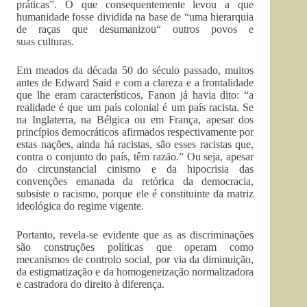
práticas”. O que consequentemente levou a que
humanidade fosse dividida na base de “uma hierarquia
de raças que desumanizou“ outros povos e
suas culturas.
Em meados da década 50 do século passado, muitos
antes de Edward Said e com a clareza e a frontalidade
que lhe eram característicos, Fanon já havia dito: “a
realidade é que um país colonial é um país racista. Se
na Inglaterra, na Bélgica ou em França, apesar dos
princípios democráticos afirmados respectivamente por
estas nações, ainda há racistas, são esses racistas que,
contra o conjunto do país, têm razão.” Ou seja, apesar
do circunstancial cinismo e da hipocrisia das
convenções emanada da retórica da democracia,
subsiste o racismo, porque ele é constituinte da matriz
ideológica do regime vigente.
Portanto, revela-se evidente que as as discriminações
são construções políticas que operam como
mecanismos de controlo social, por via da diminuição,
da estigmatização e da homogeneização normalizadora
e castradora do direito à diferença.