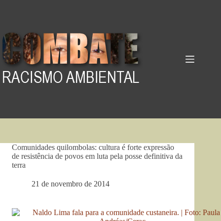
Pular
para
o
conteúdo
Comunidades quilombolas: cultura é forte expressão
de resistência de povos em luta pela posse definitiva da
terra
21 de novembro de 2014