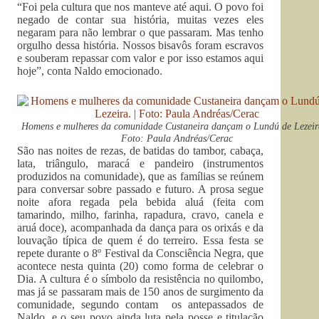
“Foi pela cultura que nos manteve até aqui. O povo foi
negado de contar sua história, muitas vezes eles
negaram para não lembrar o que passaram. Mas tenho
orgulho dessa história. Nossos bisavôs foram escravos
e souberam repassar com valor e por isso estamos aqui
hoje”, conta Naldo emocionado.
Homens e mulheres da comunidade Custaneira dançam o Lundú de Lezeira
Foto: Paula Andréas/Cerac
São nas noites de rezas, de batidas do tambor, cabaça,
lata, triângulo, maracá e pandeiro (instrumentos
produzidos na comunidade), que as famílias se reúnem
para conversar sobre passado e futuro. A prosa segue
noite afora regada pela bebida aluá (feita com
tamarindo, milho, farinha, rapadura, cravo, canela e
aruá doce), acompanhada da dança para os orixás e da
louvação típica de quem é do terreiro. Essa festa se
repete durante o 8º Festival da Consciência Negra, que
acontece nesta quinta (20) como forma de celebrar o
Dia. A cultura é o símbolo da resistência no quilombo,
mas já se passaram mais de 150 anos de surgimento da
comunidade, segundo contam os antepassados de
Naldo, e o seu povo ainda luta pela posse e titulação