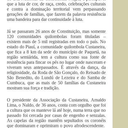
que a luta de cor, de raça, credo, celebrações culturais
e contra a dominação territorial vem perpassando
gerações de famílias, que fazem da palavra resistência
uma bandeira para dar continuidade à luta.
Já se passaram 26 anos de Constituição, mas somente
120 comunidades quilombolas foram tituladas –
existem mais de 5 mil registradas em todo o país. No
estado do Piauí, a comunidade quilombola Custaneira,
que fica a 8 km da sede do município de Paquetá, na
região semiárida, tem a cultura como sua fonte de
resistência para fincar os pés no lugar onde nasceram e
viveram seus antepassados. É através da dança, da
religiosidade, da Roda de São Gonçalo, do Reisado de
São Benedito, do Lundú de Lezeira e do Samba de
Cumbuca, que as mais de 50 famílias da Custaneira
mostram sua força e tradição.
O presidente da Associação da Custaneira, Arnaldo
Lima, o Naldo, de 36 anos, conta com orgulho que foi
a cultura que os manteve lá até hoje, numa terra que no
passado foi cercada por casas de engenho e senzalas.
As capelas da região mantêm sepultados os coronéis
que dominaram e oprimiram o povo afrodescendente.