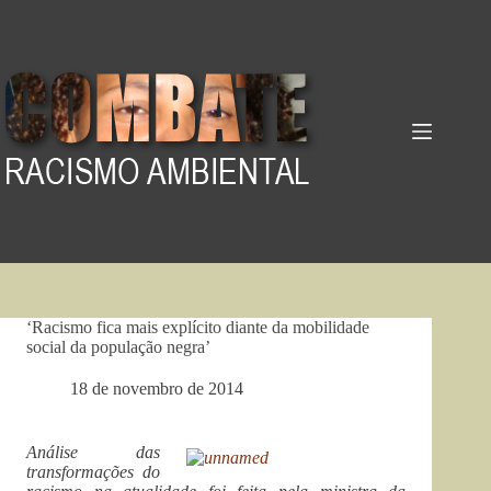
Pular
para
o
conteúdo
‘Racismo fica mais explícito diante da mobilidade
social da população negra’
18 de novembro de 2014
Análise das
transformações do