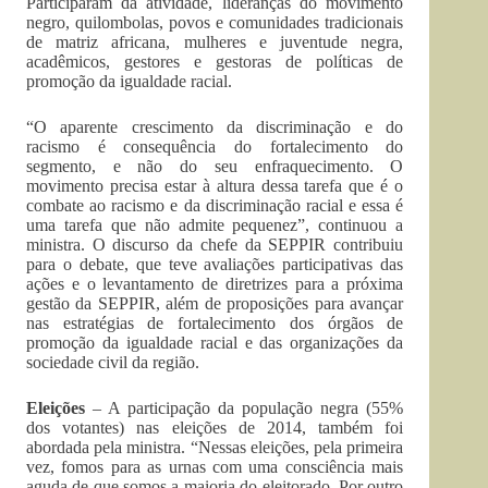
Participaram da atividade, lideranças do movimento
negro, quilombolas, povos e comunidades tradicionais
de matriz africana, mulheres e juventude negra,
acadêmicos, gestores e gestoras de políticas de
promoção da igualdade racial.
“O aparente crescimento da discriminação e do
racismo é consequência do fortalecimento do
segmento, e não do seu enfraquecimento. O
movimento precisa estar à altura dessa tarefa que é o
combate ao racismo e da discriminação racial e essa é
uma tarefa que não admite pequenez”, continuou a
ministra. O discurso da chefe da SEPPIR contribuiu
para o debate, que teve avaliações participativas das
ações e o levantamento de diretrizes para a próxima
gestão da SEPPIR, além de proposições para avançar
nas estratégias de fortalecimento dos órgãos de
promoção da igualdade racial e das organizações da
sociedade civil da região.
Eleições
– A participação da população negra (55%
dos votantes) nas eleições de 2014, também foi
abordada pela ministra. “Nessas eleições, pela primeira
vez, fomos para as urnas com uma consciência mais
aguda de que somos a maioria do eleitorado. Por outro