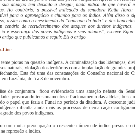
a sua atuação tem deixado a desejar, nada indica de que haverá m
as. Ao contrário, a possível indicação da senadora Katia Abreu p
ível para o agronegócio e chumbo para os índios. Além disso o sig
so, assim como o crescimento da “bancada da bala” e das bancadas
m cenário de recrudescimento dos ataques aos direitos indígenas
ncia e esperança dos povos indígenas e seus aliados”, escreve Egon
o artigo que publicamos a seguir. Eis o artigo
-Line
teme pioras na questão indígena. A criminalização das lideranças, div
rsos naturais, violação dos territórios com a implantação de grandes pro
 fechando. Esta foi uma das constatações do Conselho nacional do 
 em Luziânia, de 5 a 8 de novembro.
lise de conjuntura ficou evidenciado uma atuação nefasta da Sesa
ades provocando tensionamentos e fracionamento das aldeias, buscand
do o papel que fazia a Funai no período da ditadura. A crescente judi
indígenas dificulta ainda mais os processos de demarcação configura
 sagrado dos povos indígenas.
to com muita preocupação o crescente número de índios presos e cr
 na repressão a índios.