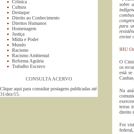
Crônica
sobre 
Cultura
indígen
Destaque
combust
Direito ao Conhecimento
congres
Direitos Humanos
para u
Homenagem
resistê
Justiça
enviar 
Mídia e Poder
Mundo
IHU On
Racismo
Racismo Ambiental
Reforma Agrária
O Cimi 
Trabalho Escravo
os recu
está se
Canhas,
CONSULTA ACERVO
Clique aqui para consultar postagens publicadas até
Na aná
31/dez/15
.
comunid
exercen
terras 
direito
Foi vis
federal,