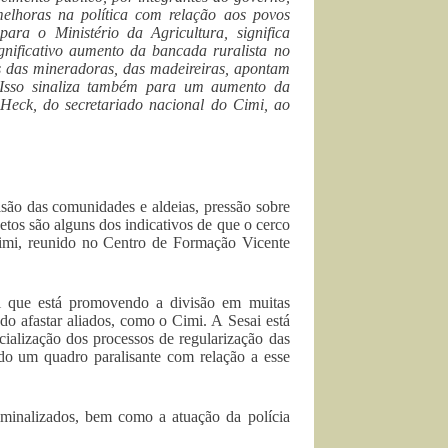
elhoras na política com relação aos povos
ara o Ministério da Agricultura, significa
nificativo aumento da bancada ruralista no
 das mineradoras, das madeireiras, apontam
. Isso sinaliza também para um aumento da
 Heck, do secretariado nacional do Cimi, ao
isão das comunidades e aldeias, pressão sobre
jetos são alguns dos indicativos de que o cerco
Cimi, reunido no Centro de Formação Vicente
i que está promovendo a divisão em muitas
o afastar aliados, como o Cimi. A Sesai está
cialização dos processos de regularização das
ndo um quadro paralisante com relação a esse
iminalizados, bem como a atuação da polícia