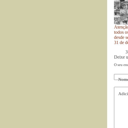
Atenção
todos o
desde se
31 de d
3
Deixe 
O seu en
Nom
Adici