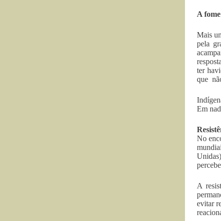
A fome
Mais um
pela g
acampam
respost
ter hav
que não
Indígen
Em nada
Resistê
No enco
mundia
Unidas)
percebe
A resis
permane
evitar 
reacion