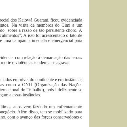
ecial dos Kaiowá Guarani, ficou evidenciada
mentos. Na visita de membros do Cimi a um
o sobre a razão de tão persistente choro. A
alimentos”; A isso foi acrescentado o fato de
xige uma campanha imediata e emergencial para
videncia com relação à demarcação das terras.
 morte e violências tendem a se agravar.
aliados em nível do continente e em instâncias
âncias como a ONU (Organização das Nações
rnacional do Trabalho), pois infelizmente se
egam a essas instâncias.
s últimos anos vem fazendo um enfrentamento
ronegócio. Além disso, tem se mobilizado para
o ano, com o avanço das forças conservadoras e