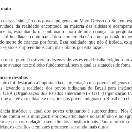
 mata
a vez a situação dos povos indígenas no Mato Grosso do Sul, em esp
ravidade da realidade encontrada na maioria das aldeias e acampa
ento, estranhando o continuado choro de uma criança, foi perguntad
a foi imediata e contumaz –“desde ontem ela não come pois não temos 
ido morte de crianças por fome. Essa realidade, que não é isolada, e
 sejamos surpreendidos com mais óbitos por esta razão.
as deste povo já estiveram dezenas de vezes em Brasília exigindo pro
 se avança neste direito fundamental, sem o qual as situações de fome,
ncia e desafios
ntro foi destacado a importância da articulação dos povos indígenas e 
is, levando a realidade dos povos indígenas do Brasil para inst
, OEA (Organização dos Estados americanos) e OIT (Organização Inte
 que a efetiva realidade e desafios dos povos indignas do Brasil não ch
tência histórica e atual dos povos originários é surpreendente. No
nte contra seus inimigos históricos, articulados no latifúndio e no ag
retrocessos com relação a seus direitos constitucionais. Para o próxim
árias, os desafios e embates prometem ser ainda mais duros.