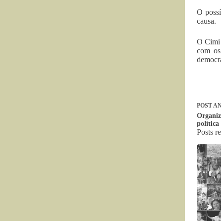
O possí
causa.
O Cimi 
com os
democra
POST
AN
Organiz
política
Posts r