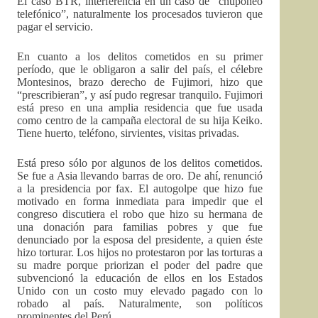
El caso BTR, interferencia en un caso de “chuponeo
telefónico”, naturalmente los procesados tuvieron que
pagar el servicio.
En cuanto a los delitos cometidos en su primer
período, que le obligaron a salir del país, el célebre
Montesinos, brazo derecho de Fujimori, hizo que
“prescribieran”, y así pudo regresar tranquilo. Fujimori
está preso en una amplia residencia que fue usada
como centro de la campaña electoral de su hija Keiko.
Tiene huerto, teléfono, sirvientes, visitas privadas.
Está preso sólo por algunos de los delitos cometidos.
Se fue a Asia llevando barras de oro. De ahí, renunció
a la presidencia por fax. El autogolpe que hizo fue
motivado en forma inmediata para impedir que el
congreso discutiera el robo que hizo su hermana de
una donación para familias pobres y que fue
denunciado por la esposa del presidente, a quien éste
hizo torturar. Los hijos no protestaron por las torturas a
su madre porque priorizan el poder del padre que
subvencionó la educación de ellos en los Estados
Unido con un costo muy elevado pagado con lo
robado al país. Naturalmente, son políticos
prominentes del Perú.