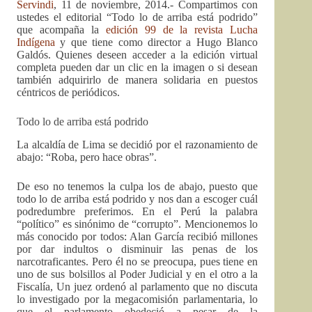
Servindi
, 11 de noviembre, 2014.- Compartimos con
ustedes el editorial “Todo lo de arriba está podrido”
que acompaña la
edición 99 de la revista Lucha
Indígena
y que tiene como director a Hugo Blanco
Galdós. Quienes deseen acceder a la edición virtual
completa pueden dar un clic en la imagen o si desean
también adquirirlo de manera solidaria en puestos
céntricos de periódicos.
Todo lo de arriba está podrido
La alcaldía de Lima se decidió por el razonamiento de
abajo: “Roba, pero hace obras”.
De eso no tenemos la culpa los de abajo, puesto que
todo lo de arriba está podrido y nos dan a escoger cuál
podredumbre preferimos. En el Perú la palabra
“político” es sinónimo de “corrupto”. Mencionemos lo
más conocido por todos: Alan García recibió millones
por dar indultos o disminuir las penas de los
narcotraficantes. Pero él no se preocupa, pues tiene en
uno de sus bolsillos al Poder Judicial y en el otro a la
Fiscalía, Un juez ordenó al parlamento que no discuta
lo investigado por la megacomisión parlamentaria, lo
que el parlamento obedeció a pesar de la