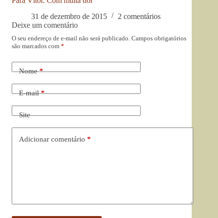
Para Vítor. Com muita dor
31 de dezembro de 2015
2 comentários
Deixe um comentário
O seu endereço de e-mail não será publicado.
Campos obrigatórios
são marcados com
*
Nome
*
E-mail
*
Site
Adicionar comentário
*