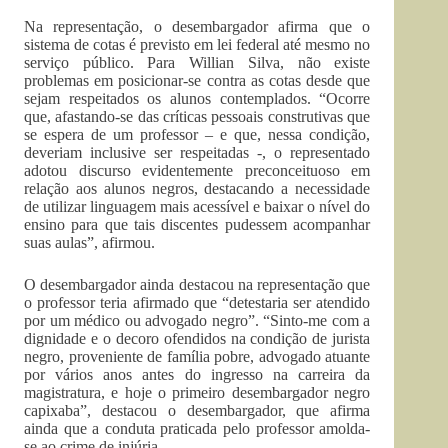
Na representação, o desembargador afirma que o
sistema de cotas é previsto em lei federal até mesmo no
serviço público. Para Willian Silva, não existe
problemas em posicionar-se contra as cotas desde que
sejam respeitados os alunos contemplados. “Ocorre
que, afastando-se das críticas pessoais construtivas que
se espera de um professor – e que, nessa condição,
deveriam inclusive ser respeitadas -, o representado
adotou discurso evidentemente preconceituoso em
relação aos alunos negros, destacando a necessidade
de utilizar linguagem mais acessível e baixar o nível do
ensino para que tais discentes pudessem acompanhar
suas aulas”, afirmou.
O desembargador ainda destacou na representação que
o professor teria afirmado que “detestaria ser atendido
por um médico ou advogado negro”. “Sinto-me com a
dignidade e o decoro ofendidos na condição de jurista
negro, proveniente de família pobre, advogado atuante
por vários anos antes do ingresso na carreira da
magistratura, e hoje o primeiro desembargador negro
capixaba”, destacou o desembargador, que afirma
ainda que a conduta praticada pelo professor amolda-
se ao crime de injúria.