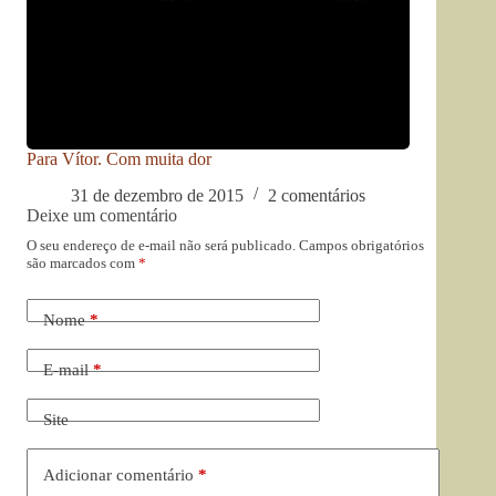
Para Vítor. Com muita dor
31 de dezembro de 2015
2 comentários
Deixe um comentário
O seu endereço de e-mail não será publicado.
Campos obrigatórios
são marcados com
*
Nome
*
E-mail
*
Site
Adicionar comentário
*