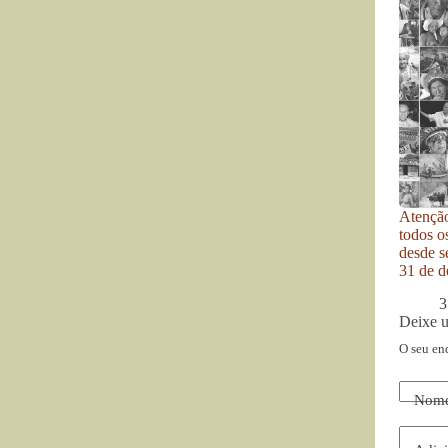
Atenção
todos o
desde se
31 de d
3
Deixe 
O seu en
Nom