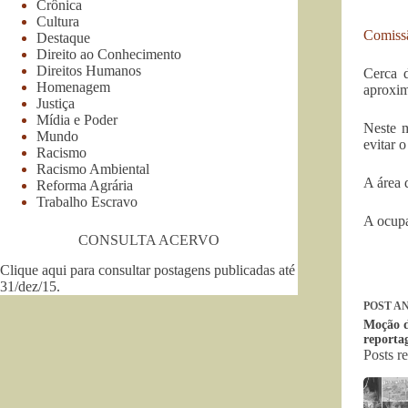
Crônica
Cultura
Comissã
Destaque
Direito ao Conhecimento
Direitos Humanos
Cerca 
Homenagem
aproxim
Justiça
Mídia e Poder
Neste m
Mundo
evitar 
Racismo
Racismo Ambiental
A área 
Reforma Agrária
Trabalho Escravo
A ocupa
CONSULTA ACERVO
Clique aqui para consultar postagens publicadas até
31/dez/15
.
POST
AN
Moção d
reporta
Posts r