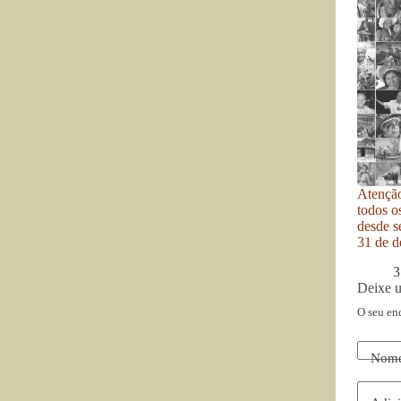
Atenção
todos o
desde se
31 de d
3
Deixe 
O seu en
Nom