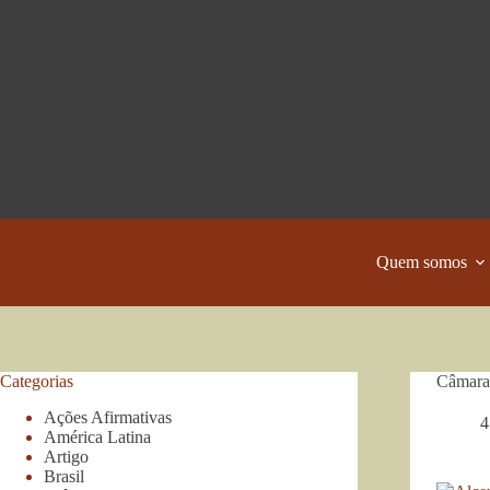
Pular
para
o
conteúdo
Quem somos
Categorias
Câmara 
Ações Afirmativas
4
América Latina
Artigo
Brasil