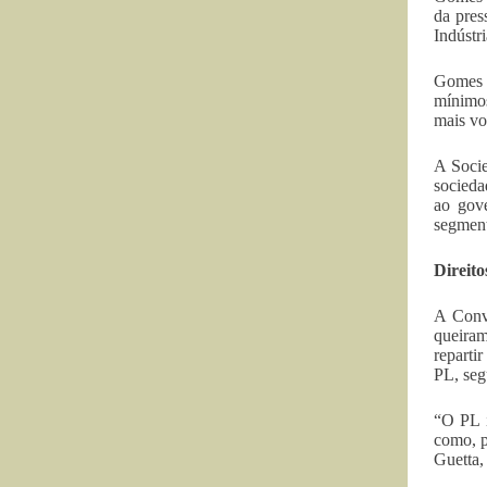
da pre
Indústr
Gomes c
mínimos
mais vo
A Socie
socieda
ao gov
segment
Direito
A Conve
queiram
reparti
PL, seg
“O PL i
como, p
Guetta,