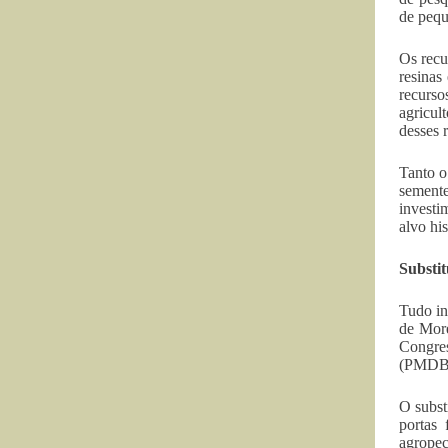
de pequ
Os recu
resinas
recurso
agricul
desses 
Tanto o
sement
investi
alvo his
Substit
Tudo in
de More
Congre
(PMDB-R
O subst
portas 
agropec