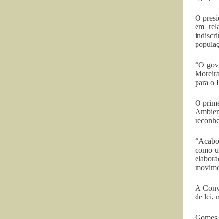
O presi
em rel
indiscr
populaç
“O gove
Moreira
para o P
O prime
Ambien
reconhe
“Acabou
como um
elabora
movimen
A Conve
de lei,
Gomes a