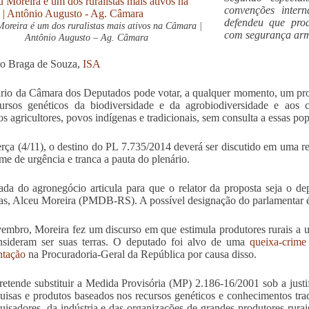
convenções intern
defendeu que prod
oreira é um dos ruralistas mais ativos na Câmara |
com segurança ar
Antônio Augusto – Ag. Câmara
o Braga de Souza,
ISA
rio da Câmara dos Deputados pode votar, a qualquer momento, um proje
ursos genéticos da biodiversidade e da agrobiodiversidade e aos 
s agricultores, povos indígenas e tradicionais, sem consulta a essas po
erça (4/11), o destino do PL 7.735/2014 deverá ser discutido em uma re
me de urgência e tranca a pauta do plenário.
da do agronegócio articula para que o relator da proposta seja o dep
as, Alceu Moreira (PMDB-RS). A possível designação do parlamentar é
mbro, Moreira fez um discurso em que estimula produtores rurais a u
nsideram ser suas terras. O deputado foi alvo de uma
queixa-crime
ntação
na Procuradoria-Geral da República por causa disso.
etende substituir a Medida Provisória (MP) 2.186-16/2001 sob a justi
uisas e produtos baseados nos recursos genéticos e conhecimentos tra
uisadores, da indústria e das organizações de grandes produtores rurais