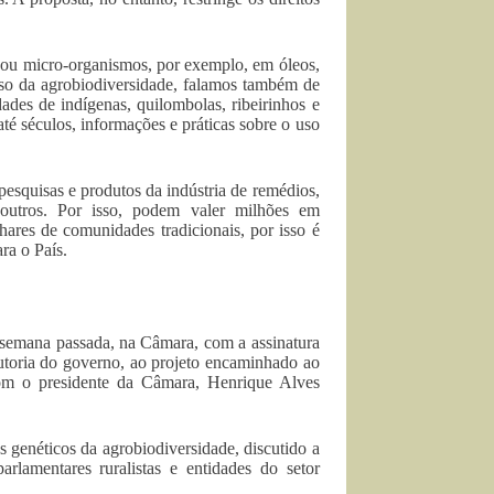
s ou micro-organismos, por exemplo, em óleos,
caso da agrobiodiversidade, falamos também de
ades de indígenas, quilombolas, ribeirinhos e
até séculos, informações e práticas sobre o uso
esquisas e produtos da indústria de remédios,
e outros. Por isso, podem valer milhões em
ares de comunidades tradicionais, por isso é
ara o País.
a semana passada, na Câmara, com a assinatura
 autoria do governo, ao projeto encaminhado ao
com o presidente da Câmara, Henrique Alves
s genéticos da agrobiodiversidade, discutido a
rlamentares ruralistas e entidades do setor