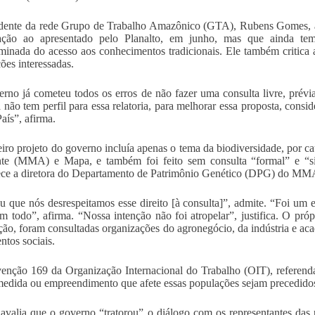
dente da rede Grupo de Trabalho Amazônico (GTA), Rubens Gomes, av
ação ao apresentado pelo Planalto, em junho, mas que ainda te
iminada do acesso aos conhecimentos tradicionais. Ele também critica a
ões interessadas.
rno já cometeu todos os erros de não fazer uma consulta livre, prévia 
 não tem perfil para essa relatoria, para melhorar essa proposta, cons
aís”, afirma.
iro projeto do governo incluía apenas o tema da biodiversidade, por ca
te (MMA) e Mapa, e também foi feito sem consulta “formal” e “sis
ce a diretora do Departamento de Patrimônio Genético (DPG) do MMA
 que nós desrespeitamos esse direito [à consulta]”, admite. “Foi um 
 todo”, afirma. “Nossa intenção não foi atropelar”, justifica. O próp
ção, foram consultadas organizações do agronegócio, da indústria e ac
tos sociais.
nção 169 da Organização Internacional do Trabalho (OIT), referenda
 medida ou empreendimento que afete essas populações sejam precedidos
valia que o governo “tratorou” o diálogo com os representantes das p