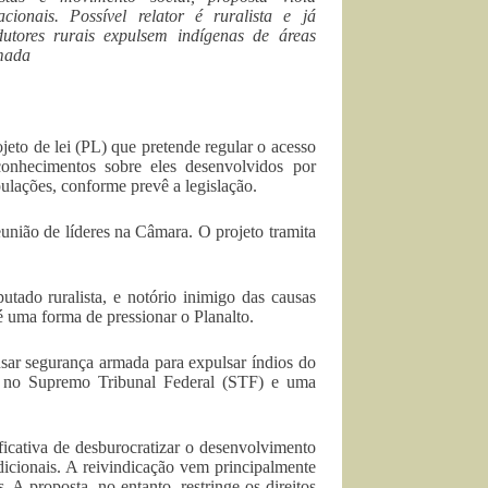
acionais. Possível relator é ruralista e já
utores rurais expulsem indígenas de áreas
mada
to de lei (PL) que pretende regular o acesso
conhecimentos sobre eles desenvolvidos por
pulações, conforme prevê a legislação.
união de líderes na Câmara. O projeto tramita
utado ruralista, e notório inimigo das causas
 uma forma de pressionar o Planalto.
sar segurança armada para expulsar índios do
no Supremo Tribunal Federal (STF) e uma
ficativa de desburocratizar o desenvolvimento
dicionais. A reivindicação vem principalmente
. A proposta, no entanto, restringe os direitos