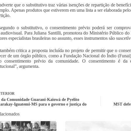
adverte que o substitutivo traz várias isenções de repartição de benefí
mplo. Apenas produtos que estiverem em uma lista a ser elaborada pelos
tição.
egundo o substitutivo, o consentimento prévio poderá ser comprov
o audiovisual. Para Juliana Santilli, promotora do Ministério Público d
res especialistas brasileiras no assunto, esses instrumentos são suscetív
i também critica a proposta incluída no projeto de permitir que o cons
cer de um órgão público, como a Fundação Nacional do Índio (Funai
 o consentimento prévio da comunidade. O consentimento é da 
itucional”, argumenta.
TERIOR
I da Comunidade Guarani-Kaiowá de Pyelito
rakay-Iguatemi-MS para o governo e justiça do
MST defen
elacionados