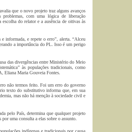
alia que o novo projeto traz alguns avanços
m problemas, com uma lógica de liberação
 escolha do relator e a ausência de oitivas às
e informada, e repete o erro”, alerta. “Alceu
iderando a importância do PL. Isso é um perigo
usa das divergências entre Ministério do Meio
temática” às populações tradicionais, como
, Eliana Maria Gouveia Fontes.
erro não termos feito. Foi um erro do governo
rio texto do substitutivo informa que, em sua
ademia, mas não há menção à sociedade civil e
da pelo País, determina que qualquer projeto
 por uma consulta a elas sobre o assunto.
opulações indígenas e tradicionais por causa