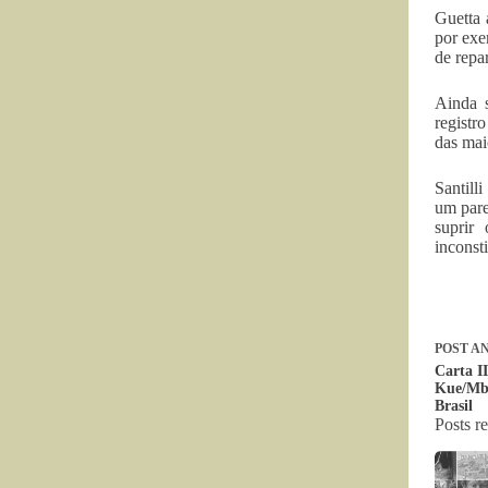
Guetta 
por exe
de repar
Ainda s
registr
das maio
Santill
um pare
suprir
inconst
POST
AN
Carta I
Kue/Mba
Brasil
Posts r