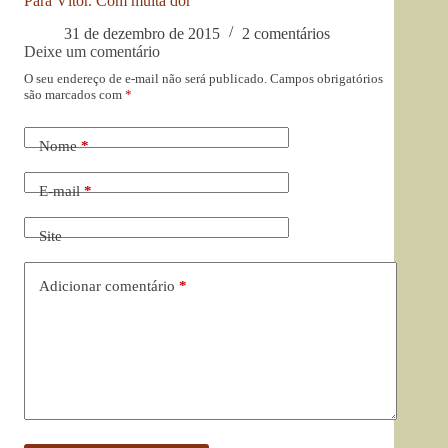
Para Vítor. Com muita dor
31 de dezembro de 2015
2 comentários
Deixe um comentário
O seu endereço de e-mail não será publicado.
Campos obrigatórios
são marcados com
*
Nome
*
E-mail
*
Site
Adicionar comentário
*