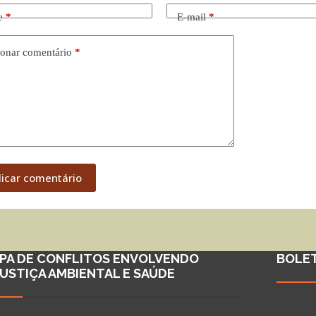
e
*
E-mail
*
onar comentário
*
licar comentário
PA DE CONFLITOS ENVOLVENDO
BOLE
JUSTIÇA AMBIENTAL E SAÚDE