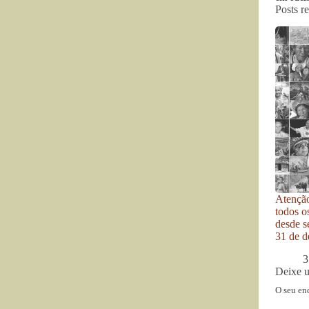
Posts r
Atenção
todos o
desde se
31 de d
3
Deixe 
O seu en