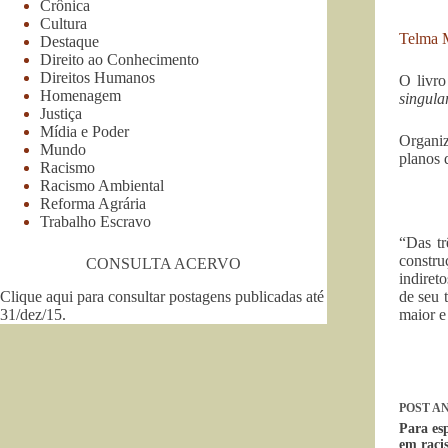
Crônica
Cultura
Telma 
Destaque
Direito ao Conhecimento
Direitos Humanos
O livr
Homenagem
singula
Justiça
Mídia e Poder
Organiz
Mundo
planos 
Racismo
Racismo Ambiental
Reforma Agrária
Trabalho Escravo
“
Das tr
constru
CONSULTA ACERVO
indiret
Clique aqui para consultar postagens publicadas até
de seu 
31/dez/15
.
maior e
POST
AN
Para esp
em raci