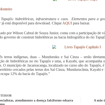
Monteiro
o
Tapajós: hidrelétricas, infraestrutura e caos. Elementos para a g
r
já está disponível para download. Clique
AQUI
para baixar.
ado por Wilson Cabral de Souza Junior, conta com a participação de vá
do governo de construir hidrelétricas na bacia hidrográfica do rio Tapajó
ês terras indígenas, duas – Munduruku e Sai Cinza – serão diretame
ção de hidrelétricas no rio Tapajós e uma, a Kayabi, que acompanha o
os. O município de Jacarea­canga, localizado no curso alto do Tapajós
território cercados pelas terras dos Saí Cinza, Mundurucânia, Kayabi
 ocu­pa 12% da bacia do Tapajós.”
TERIOR
ecialistas, atendimento a doença falciforme esbarra
A mãe d
smo