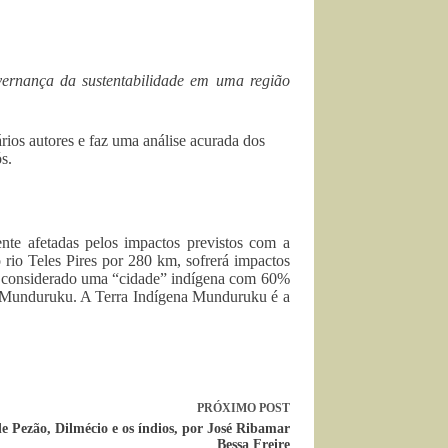
overnança da sustentabilidade em uma região
rios autores e faz uma análise acurada dos
s.
nte afetadas pelos impactos previstos com a
 rio Teles Pires por 280 km, sofre
rá impactos
, é considerado uma “cidade” indígena com 60%
 e Munduruku. A Terra Indígena Munduruku é a
PRÓXIMO
POST
e Pezão, Dilmécio e os índios, por José Ribamar
Bessa Freire