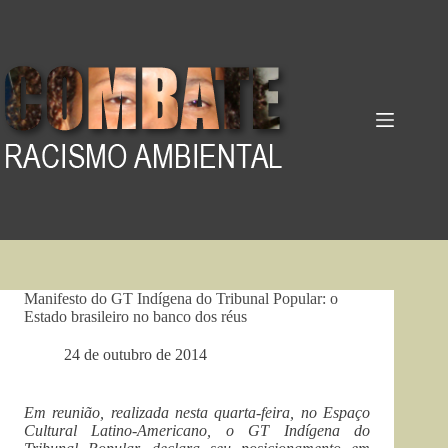
Pular
para
o
conteúdo
Manifesto do GT Indígena do Tribunal Popular: o
Estado brasileiro no banco dos réus
24 de outubro de 2014
Em reunião, realizada nesta quarta-feira, no Espaço
Cultural Latino-Americano, o GT Indígena do