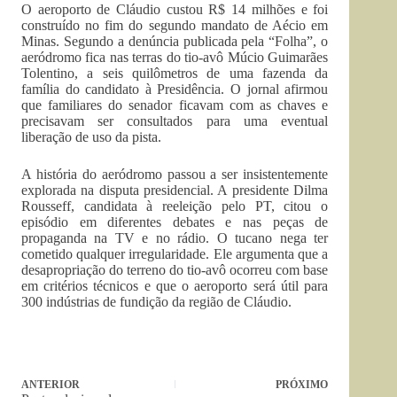
O aeroporto de Cláudio custou R$ 14 milhões e foi
construído no fim do segundo mandato de Aécio em
Minas. Segundo a denúncia publicada pela “Folha”, o
aeródromo fica nas terras do tio-avô Múcio Guimarães
Tolentino, a seis quilômetros de uma fazenda da
família do candidato à Presidência. O jornal afirmou
que familiares do senador ficavam com as chaves e
precisavam ser consultados para uma eventual
liberação de uso da pista.
A história do aeródromo passou a ser insistentemente
explorada na disputa presidencial. A presidente Dilma
Rousseff, candidata à reeleição pelo PT, citou o
episódio em diferentes debates e nas peças de
propaganda na TV e no rádio. O tucano nega ter
cometido qualquer irregularidade. Ele argumenta que a
desapropriação do terreno do tio-avô ocorreu com base
em critérios técnicos e que o aeroporto será útil para
300 indústrias de fundição da região de Cláudio.
ANTERIOR
PRÓXIMO