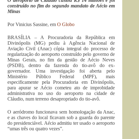
O aeroporto de Cláudio custou R$ 14 milhões e foi
construído no fim do segundo mandato de Aécio em
Minas
Por Vinicius Sassine, em
O Globo
BRASÍLIA – A Procuradoria da República em
Divinópolis (MG) pediu à Agência Nacional de
Aviação Civil (Anac) cópia integral do processo de
regularização do aeroporto construído pelo governo de
Minas Gerais, no fim da gestão de Aécio Neves
(PSDB), dentro da fazenda do tio-avô do ex-
governador. Uma investigação foi aberta pelo
Ministério Público Federal (MPF), mais
especificamente pela Procuradoria em Divinópolis,
para apurar se Aécio cometeu ato de improbidade
administrativa no uso do aeroporto na cidade de
Cláudio, num terreno desapropriado do tio-avô.
O aeródromo funcionava sem homologação da Anac,
e as chaves do local ficavam sob a guarda do parente
do presidenciável. Aécio admitiu ter usado o aeroporto
“umas três ou quatro vezes”.