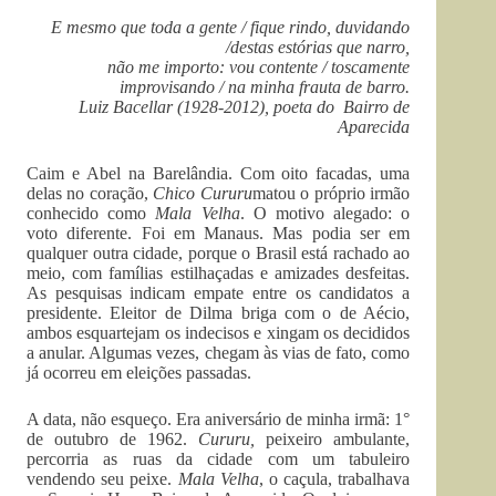
E mesmo que toda a gente / fique rindo, duvidando
/destas estórias que narro,
não me importo: vou contente / toscamente
improvisando / na minha frauta de barro.
Luiz Bacellar (1928-2012), poeta do Bairro de
Aparecida
Caim e Abel na Barelândia. Com oito facadas, uma
delas no coração,
Chico Cururu
matou o próprio irmão
conhecido como
Mala Velha
. O motivo alegado: o
voto diferente. Foi em Manaus. Mas podia ser em
qualquer outra cidade, porque o Brasil está rachado ao
meio, com famílias estilhaçadas e amizades desfeitas.
As pesquisas indicam empate entre os candidatos a
presidente. Eleitor de Dilma briga com o de Aécio,
ambos esquartejam os indecisos e xingam os decididos
a anular. Algumas vezes, chegam às vias de fato, como
já ocorreu em eleições passadas.
A data, não esqueço. Era aniversário de minha irmã: 1°
de outubro de 1962.
Cururu,
peixeiro ambulante,
percorria as ruas da cidade com um tabuleiro
vendendo seu peixe.
Mala Velha
, o caçula, trabalhava