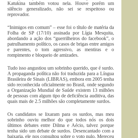
Katukina também votou nela. Houve porém um
silêncio generalizado, não sei se respeitoso ou
reprovador.
“Inimigos em comum” – esse foi o título de matéria da
Folha de SP (17/10) assinada por Lígia Mesquita,
abordando a ação dos “guerrilheiros do facebook”, o
patrulhamento político, os casos de brigas entre amigos
e parentes, o tom agressivo, as mentiras e o
rompimento e bloqueio de amizades.
Tudo isso angustiou um sobrinho querido, que é surdo.
A propaganda política não foi traduzida para a Língua
Brasileira de Sinais (LIBRAS), embora em 2005 tenha
sido reconhecida oficialmente no Brasil, onde segundo
a Organização Mundial de Saúde existem 13 milhões
de pessoas com algum tipo de deficiência auditiva, das
quais mais de 2.5 milhões são completamente surdos.
Os candidatos se lixaram para os surdos, mas meu
sobrinho ouviu melhor do que todos nós os dois
últimos debates entre Dilma e Aécio, talvez porque
tenha sido um debate de surdos. Desencantado com a
baixaria, ele nos consultou sobre o voto nulo. Mereceu