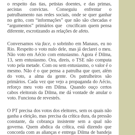
o respeito das tias, petistas doentes, e das primas,
aecistas convictas. Conseguiu enfrentar o
patrulhamento nas redes sociais, onde se quer ganhar
no grito, com “informações” que não são checadas e
“argumentos” primários que crucificam quem pensa
diferente, escrotizando as relações de afeto.
Conversamos via
face
, o sobrinho em Manaus, eu no
Rio. Respeito o voto nulo dele, mas já declarei o meu.
Não voto em Aécio com entusiasmo. Agora é Dilma,
13, sem entusiasmo. Ora, direis, o TSE não computa
voto pela metade. Com ou sem entusiasmo, o valor é o
mesmo. Não é o que pensa a patrulha que quer, além
do voto, a alma da gente. Os patrulheiros são
primários. Cada vez que vejo a propaganda do Aécio,
reforço meu voto em Dilma. Quando ouço certos
cabos eleitorais da Dilma, me dá vontade de anular o
voto. Funciona de revestrés.
O PT precisa dos votos dos eleitores, sem os quais não
ganha a eleição, mas precisa da crítica dura, da pressão
constante, da cobrança insistente sem a qual não
governa. Quem abdica da crítica, está dizendo que
concorda com as alianças e entrega Dilma de bandeja