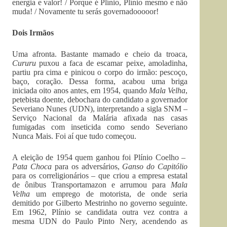
energia e valor! / Porque é Plínio, Plínio mesmo e não
muda! / Novamente tu serás governadooooor!
Dois Irmãos
Uma afronta. Bastante mamado e cheio da troaca,
Cururu
puxou a faca de escamar peixe, amoladinha,
partiu pra cima e pinicou o corpo do irmão: pescoço,
baço, coração. Dessa forma, acabou uma briga
iniciada oito anos antes, em 1954, quando
Mala Velha
,
petebista doente, debochara do candidato a governador
Severiano Nunes (UDN), interpretando a sigla SNM –
Serviço Nacional da Malária afixada nas casas
fumigadas com inseticida como sendo Severiano
Nunca Mais. Foi aí que tudo começou.
A eleição de 1954 quem ganhou foi Plínio Coelho –
Pata Choca
para os adversários,
Ganso do Capitólio
para os correligionários – que criou a empresa estatal
de ônibus Transportamazon e arrumou para
Mala
Velha
um emprego de motorista, de onde seria
demitido por Gilberto Mestrinho no governo seguinte.
Em 1962, Plínio se candidata outra vez contra a
mesma UDN do Paulo Pinto Nery, acendendo as