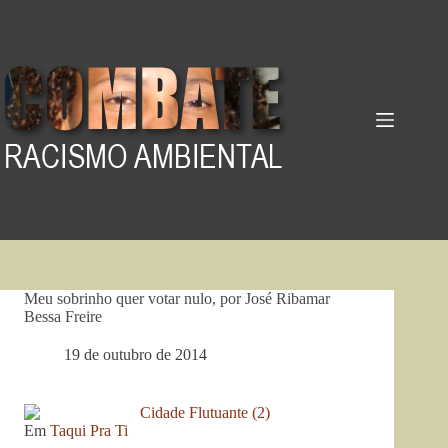
Pular
para
o
conteúdo
Meu sobrinho quer votar nulo, por José Ribamar
Bessa Freire
19 de outubro de 2014
Em
Taqui Pra Ti