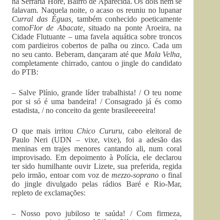
na Serraria Hore, Bairro de Aparecida. Os dois nem se
falavam. Naquela noite, o acaso os reuniu no lupanar
Curral das Éguas,
também conhecido poeticamente
como
Flor de Abacate,
situado na ponte Aroeira, na
Cidade Flutuante – uma favela aquática sobre troncos
com pardieiros cobertos de palha ou zinco. Cada um
no seu canto. Beberam, dançaram até que
Mala Velha,
completamente chirrado, cantou o jingle do candidato
do PTB:
– Salve Plínio, grande líder trabalhista! / O teu nome
por si só é uma bandeira! / Consagrado já és como
estadista, / no conceito da gente brasileeeeeira!
O que mais irritou
Chico Cururu
, cabo eleitoral de
Paulo Neri (UDN – vixe, vixe), foi a adesão das
meninas em trajes menores cantando ali, num coral
improvisado
.
Em depoimento à Polícia, ele declarou
ter sido humilhante ouvir Lizete, sua preferida, regida
pelo irmão, entoar com voz de
mezzo-soprano
o final
do jingle divulgado pelas rádios Baré e Rio-Mar,
repleto de exclamações:
– Nosso povo jubiloso te saúda! / Com firmeza,