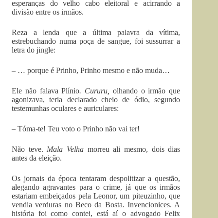
esperanças do velho cabo eleitoral e acirrando a
divisão entre os irmãos.
Reza a lenda que a última palavra da vítima,
estrebuchando numa poça de sangue, foi sussurrar a
letra do jingle:
– … porque é Prinho, Prinho mesmo e não muda…
Ele não falava Plínio
. Cururu,
olhando o irmão que
agonizava, teria declarado cheio de ódio, segundo
testemunhas oculares e auriculares:
– Tóma-te! Teu voto o Prinho não vai ter!
Não teve.
Mala Velha
morreu ali mesmo, dois dias
antes da eleição.
Os jornais da época tentaram despolitizar a questão,
alegando agravantes para o crime, já que os irmãos
estariam embeiçados pela Leonor, um piteuzinho, que
vendia verduras no Beco da Bosta. Invencionices. A
história foi como contei, está aí o advogado Felix