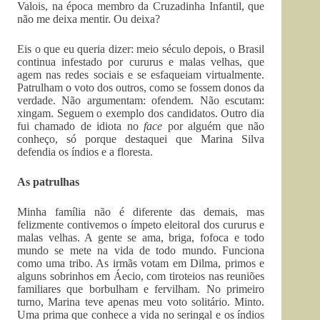
Valois, na época membro da Cruzadinha Infantil, que
não me deixa mentir. Ou deixa?
Eis o que eu queria dizer: meio século depois, o Brasil
continua infestado por cururus e malas velhas, que
agem nas redes sociais e se esfaqueiam virtualmente.
Patrulham o voto dos outros, como se fossem donos da
verdade. Não argumentam: ofendem. Não escutam:
xingam. Seguem o exemplo dos candidatos. Outro dia
fui chamado de idiota no
face
por alguém que não
conheço, só porque destaquei que Marina Silva
defendia os índios e a floresta.
As patrulhas
Minha família não é diferente das demais, mas
felizmente contivemos o ímpeto eleitoral dos cururus e
malas velhas. A gente se ama, briga, fofoca e todo
mundo se mete na vida de todo mundo. Funciona
como uma tribo. As irmãs votam em Dilma, primos e
alguns sobrinhos em Áecio, com tiroteios nas reuniões
familiares que borbulham e fervilham. No primeiro
turno, Marina teve apenas meu voto solitário. Minto.
Uma prima que conhece a vida no seringal e os índios