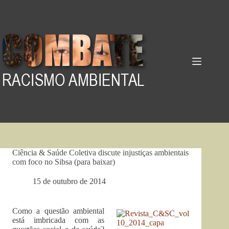
Pular
para
o
conteúdo
Ciência & Saúde Coletiva discute injustiças ambientais
com foco no Sibsa (para baixar)
15 de outubro de 2014
Como a questão ambiental
está imbricada com as