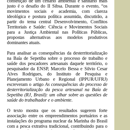
construção de um cenário ambiental e sanitário mais
justo é o desafio do II Sibsa. Durante o evento, “os
movimentos sociais e academia, com clareza
ideológica e postura política assumida, discutirão, a
partir do tema central Desenvolvimento, Conflitos
Territoriais e Saúde: Ciência e Movimentos Sociais
para a Justiça Ambiental nas Políticas Públicas,
propostas alternativas aos modelos produtivos
dominantes atuais.
Para analisar as consequências da desterritorialização
na Baía de Sepetiba sobre o processo de trabalho e
saúde dos pescadores artesanais daquele território, o
pesquisador da ENSP, Marcelo Bessa e Silvio Cesar
Alves Rodrigues, do Instituto de Pesquisa e
Planejamento Urbano e Regional (IPPUR/UFRJ)
escreveram o artigo
As consequências do processo de
desterritorialização da pesca artesanal na Baía de
Sepetiba (RJ, Brasil): um olhar sobre as questões de
saúde do trabalhador e o ambiente
.
O texto mostra que os resultados sugerem forte
associação entre os empreendimentos portuários e as
instalações do programa nuclear da Marinha do Brasil
com a pesca extrativa tradicional, contribuindo para o