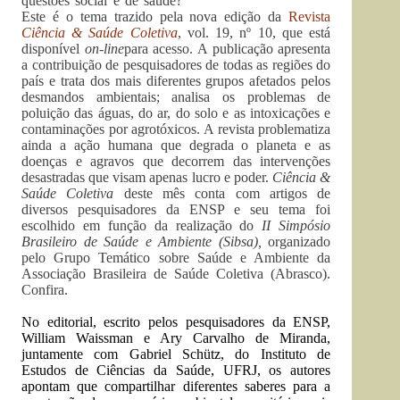
questões social e de saúde?
Este é o tema trazido pela nova edição da
Revista
Ciência & Saúde Coletiva
, vol. 19, nº 10, que está
disponível
on-line
para acesso. A publicação apresenta
a contribuição de pesquisadores de todas as regiões do
país e trata dos mais diferentes grupos afetados pelos
desmandos ambientais; analisa os problemas de
poluição das águas, do ar, do solo e as intoxicações e
contaminações por agrotóxicos. A revista problematiza
ainda a ação humana que degrada o planeta e as
doenças e agravos que decorrem das intervenções
desastradas que visam apenas lucro e poder.
Ciência &
Saúde Coletiva
deste mês conta com artigos de
diversos pesquisadores da ENSP e seu tema foi
escolhido em função da realização do
II Simpósio
Brasileiro de Saúde e Ambiente (Sibsa),
organizado
pelo Grupo Temático sobre Saúde e Ambiente da
Associação Brasileira de Saúde Coletiva (Abrasco).
Confira.
No
editorial
, escrito pelos pesquisadores da ENSP,
William Waissman e Ary Carvalho de Miranda,
juntamente com Gabriel Schütz, do Instituto de
Estudos de Ciências da Saúde, UFRJ, os autores
apontam que compartilhar diferentes saberes para a