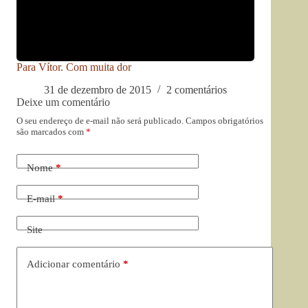
Para Vítor. Com muita dor
31 de dezembro de 2015
2 comentários
Deixe um comentário
O seu endereço de e-mail não será publicado.
Campos obrigatórios
são marcados com
*
Nome
*
E-mail
*
Site
Adicionar comentário
*