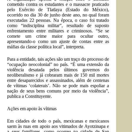
cometido contra os estudantes e o massacre praticado
pelo Exército de Tlatlaya (Estado do México),
ocorrido no dia 30 de junho deste ano, no qual foram
executadas 22 pessoas. Na época, o caso foi tratado
como “indisciplina militar”, resultado de suposto
enfrentamento entre militares e criminosos. “Se se
comete um crime maior para ocultar outro,
apresentando-o como um ajuste de contas entre as
máfias da classe política local”, interpreta.
Para a entidade, tais ações são um traço do processo de
“ocupação neocolonial” no país. “É uma extensão da
violência desatada pelos últimos governos do
neoliberalismo e já cobraram mais de 150 mil mortes
entre desaparecidos e assassinados, além de centenas
de vítimas ‘colaterais’. Não se pode mais espoliar a
nação de seus bens comuns por meio da violência”,
publica a Constituyente.
Ações em apoio às vítimas
Em cidades de todo o país, mexicanas e mexicanos
saem às ruas em apoio aos vitimados de Ayotzinapa e
a seus familiares, como ocorreu na cidade de San