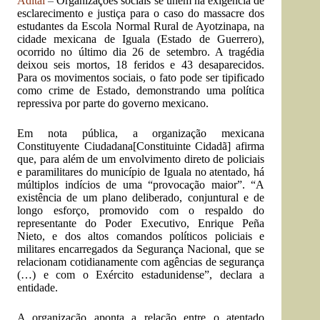
Adital
–
Organizações sociais se unem na exigência de
esclarecimento e justiça para o caso do
massacre dos
estudantes da Escola Normal Rural de Ayotzinapa
, na
cidade mexicana de Iguala (Estado de Guerrero),
ocorrido no último dia 26 de setembro. A tragédia
deixou seis mortos, 18 feridos e 43 desaparecidos.
Para os movimentos sociais, o fato pode ser tipificado
como crime de Estado, demonstrando uma política
repressiva por parte do governo mexicano.
Em nota pública, a organização mexicana
Constituyente Ciudadana
[Constituinte Cidadã] afirma
que, para além de um envolvimento direto de policiais
e paramilitares do município de Iguala no atentado, há
múltiplos indícios de uma “provocação maior”. “A
existência de um plano deliberado, conjuntural e de
longo esforço, promovido com o respaldo do
representante do Poder Executivo, Enrique Peña
Nieto, e dos altos comandos políticos policiais e
militares encarregados da Segurança Nacional, que se
relacionam cotidianamente com agências de segurança
(…) e com o Exército estadunidense”, declara a
entidade.
A organização aponta a relação entre o atentado