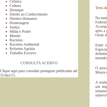
Crônica
Cultura
Terra d
Destaque
Direito ao Conhecimento
Na manh
Direitos Humanos
Federa
Homenagem
Acompa
Justiça
após a 
Mídia e Poder
Oeste d
Mundo
Racismo
Racismo Ambiental
Entre o
Reforma Agrária
Especi
Trabalho Escravo
definid
morador
CONSULTA ACERVO
O proce
Clique aqui para consultar postagens publicadas até
Moura e
31/dez/15
.
A reali
um impo
remane
sobrevi