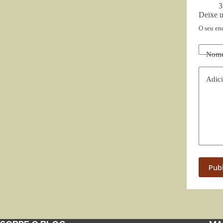
3
Deixe 
O seu en
Nom
Adici
Pub