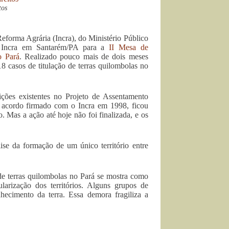
tos
eforma Agrária (Incra), do Ministério Público
o Incra em Santarém/PA para a
II Mesa de
o Pará
. Realizado pouco mais de dois meses
 casos de titulação de terras quilombolas no
sições existentes no Projeto de Assentamento
 acordo firmado com o Incra em 1998, ficou
ão. Mas a ação até hoje não foi finalizada, e os
se da formação de um único território entre
 de terras quilombolas no Pará se mostra como
arização dos territórios. Alguns grupos de
ecimento da terra. Essa demora fragiliza a