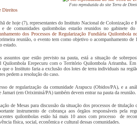
Foto reproduzida do site Terra de Direi
e Direitos
ã de hoje (7), representantes do Instituto Nacional de Colonização e R
l e de comunidades quilombolas estarão reunidos no gabinete d
nhamento dos Processos de Regularização Fundiária Quilombola n
primeira reunião, o evento tem como objetivo o acompanhamento de 18
o estado.
s assuntos que estão previsto na pauta, está a situação de sobrepo
al Quilombola Erepecuru com o Território Quilombola Ariramba. Em
o que o Instituto faria a exclusão dos lotes de terra individuais na regi
es pedem a resolução do caso.
sso de regularização da comunidade Arapucu (Obidos/PA), e a análi
 Jamari (em Oriximiná/PA) também devem entrar na pauta da reunião.
zação de Mesas para discussão da situação dos processos de titulação
rtante instrumento de cobrança aos órgãos responsáveis pela regul
scentes quilombolas estão há mais 10 anos com processo de reconh
vência física, social, econômica e cultural dessas comunidades.