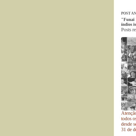
POST
AN
"Funai 
índios i
Posts r
Atenção
todos o
desde se
31 de d