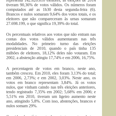
representa 142.820.810 eleitores, as eleições de 2014
tiveram 90,36% de votos válidos. Os números foram
computados até as 1h30 desta segunda-feira (6).
Brancos e nulos somaram 9,64% dos votos totais, e os
eleitores que não compareceram às urnas somaram
27.698.199, o que significa 19,39% do total.
Os percentuais relativos aos votos que não entram nas
contas dos votos válidos aumentaram nas três
modalidades. No primeiro turno das eleições
presidenciais de 2010, quando o país tinha 135
milhões de eleitores, 18,12% deles não votaram. Em
2002, a abstenção atingiu 17,74% e em 2006, 16,75%.
A percentagem de votos em branco, neste ano,
também cresceu. Em 2010, eles foram 3,13% do total;
em 2006, 2,73%; e em 2002, 3,03%. Neste ano, os
votos em branco representam 3,84%. Já os votos
nulos, que vinham caindo nas três eleições anteriores,
tendo registrado 7,35% em 2002; 5,68% em 2006; e
5,51% em 2010, tiveram um ligeiro aumento neste
ano, atingindo 5,8%. Com isso, abstenções, brancos e
nulos somam 29%.