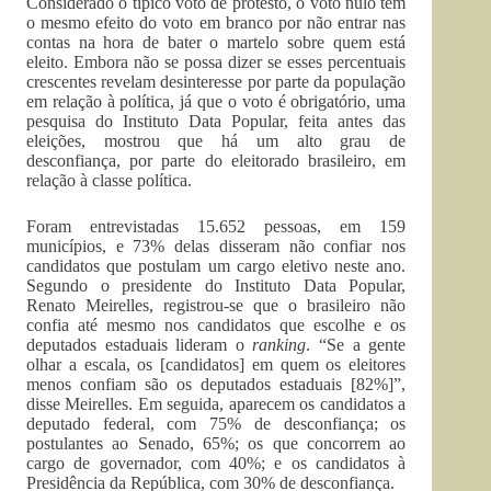
Considerado o típico voto de protesto, o voto nulo tem
o mesmo efeito do voto em branco por não entrar nas
contas na hora de bater o martelo sobre quem está
eleito. Embora não se possa dizer se esses percentuais
crescentes revelam desinteresse por parte da população
em relação à política, já que o voto é obrigatório, uma
pesquisa do Instituto Data Popular, feita antes das
eleições, mostrou que há um alto grau de
desconfiança, por parte do eleitorado brasileiro, em
relação à classe política.
Foram entrevistadas 15.652 pessoas, em 159
municípios, e 73% delas disseram não confiar nos
candidatos que postulam um cargo eletivo neste ano.
Segundo o presidente do Instituto Data Popular,
Renato Meirelles, registrou-se que o brasileiro não
confia até mesmo nos candidatos que escolhe e os
deputados estaduais lideram o
ranking
. “Se a gente
olhar a escala, os [candidatos] em quem os eleitores
menos confiam são os deputados estaduais [82%]”,
disse Meirelles. Em seguida, aparecem os candidatos a
deputado federal, com 75% de desconfiança; os
postulantes ao Senado, 65%; os que concorrem ao
cargo de governador, com 40%; e os candidatos à
Presidência da República, com 30% de desconfiança.