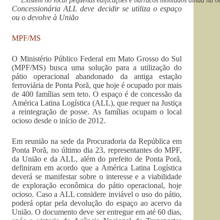
Existem no local pequenas edificações e barracos montados ainda n
Concessionária ALL deve decidir se utiliza o espaço
ou o devolve à União
MPF/MS
O Ministério Público Federal em Mato Grosso do Sul
(MPF/MS) busca uma solução para a utilização do
pátio operacional abandonado da antiga estação
ferroviária de Ponta Porã, que hoje é ocupado por mais
de 400 famílias sem teto. O espaço é de concessão da
América Latina Logística (ALL), que requer na Justiça
a reintegração de posse. As famílias ocupam o local
ocioso desde o início de 2012.
Em reunião na sede da Procuradoria da República em
Ponta Porã, no último dia 23, representantes do MPF,
da União e da ALL, além do prefeito de Ponta Porã,
definiram em acordo que a América Latina Logística
deverá se manifestar sobre o interesse e a viabilidade
de exploração econômica do pátio operacional, hoje
ocioso. Caso a ALL considere inviável o uso do pátio,
poderá optar pela devolução do espaço ao acervo da
União. O documento deve ser entregue em até 60 dias,