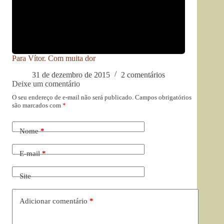
Para Vítor. Com muita dor
31 de dezembro de 2015
2 comentários
Deixe um comentário
O seu endereço de e-mail não será publicado.
Campos obrigatórios
são marcados com
*
Nome
*
E-mail
*
Site
Adicionar comentário
*