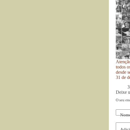
Atenção
todos o
desde se
31 de d
3
Deixe 
O seu en
Nom
Adici