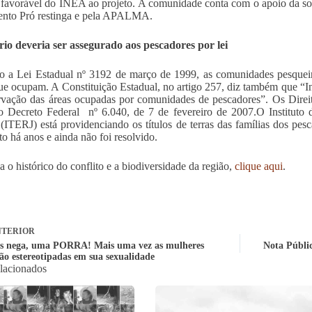
 favorável do INEA ao projeto. A comunidade conta com o apoio da 
nto Pró restinga e pela APALMA.
rio deveria ser assegurado aos pescadores por lei
 a Lei Estadual nº 3192 de março de 1999, as comunidades pesqueiras
que ocupam. A Constituição Estadual, no artigo 257, diz também que “
rvação das áreas ocupadas por comunidades de pescadores”. Os Direit
o Decreto Federal nº 6.040, de 7 de fevereiro de 2007.O Instituto 
 (ITERJ) está providenciando os títulos de terras das famílias dos pes
to há anos e ainda não foi resolvido.
 o histórico do conflito e a biodiversidade da região,
clique aqui
.
TERIOR
as nega, uma PORRA! Mais uma vez as mulheres
Nota Públic
são estereotipadas em sua sexualidade
elacionados