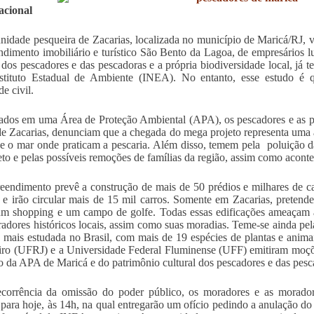
cional
idade pesqueira de Zacarias, localizada no município de Maricá/RJ, v
dimento imobiliário e turístico São Bento da Lagoa, de empresários 
 dos pescadores e das pescadoras e a própria biodiversidade local, já 
nstituto Estadual de Ambiente (INEA). No entanto, esse estudo é 
e civil.
ados em uma Área de Proteção Ambiental (APA), os pescadores e as p
de Zacarias, denunciam que a chegada do mega projeto representa uma 
 e o mar onde praticam a pescaria. Além disso, temem pela poluição d
eto e pelas possíveis remoções de famílias da região, assim como aconte
endimento prevê a construção de mais de 50 prédios e milhares de ca
 e irão circular mais de 15 mil carros. Somente em Zacarias, pretende
um shopping e um campo de golfe. Todas essas edificações ameaçam a d
adores históricos locais, assim como suas moradias. Teme-se ainda pe
a mais estudada no Brasil, com mais de 19 espécies de plantas e anim
iro (UFRJ) e a Universidade Federal Fluminense (UFF) emitiram moçõ
rio da APA de Maricá e do patrimônio cultural dos pescadores e das pesc
orrência da omissão do poder público, os moradores e as morador
 para hoje, às 14h, na qual entregarão um ofício pedindo a anulação do