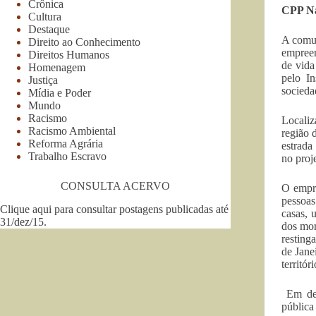
Crônica
CPP Na
Cultura
Destaque
A comun
Direito ao Conhecimento
empreen
Direitos Humanos
de vida
Homenagem
pelo I
Justiça
sociedad
Mídia e Poder
Mundo
Racismo
Localiz
Racismo Ambiental
região 
Reforma Agrária
estrada
Trabalho Escravo
no proj
CONSULTA ACERVO
O empre
pessoas
Clique aqui para consultar postagens publicadas até
casas, 
31/dez/15
.
dos mor
resting
de Jane
territó
Em dec
pública