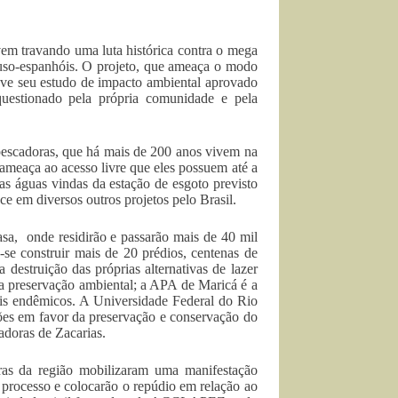
em travando uma luta histórica contra o mega
luso-espanhóis. O projeto, que ameaça o modo
teve seu estudo de impacto ambiental aprovado
questionado pela própria comunidade e pela
escadoras, que há mais de 200 anos vivem na
ameaça ao acesso livre que eles possuem até a
as águas vindas da estação de esgoto previsto
ce em diversos outros projetos pelo Brasil.
sa, onde residirão e passarão mais de 40 mil
-se construir mais de 20 prédios, centenas de
estruição das próprias alternativas de lazer
la preservação ambiental; a APA de Maricá é a
ais endêmicos. A Universidade Federal do Rio
es em favor da preservação e conservação do
adoras de Zacarias.
as da região mobilizaram uma manifestação
 processo e colocarão o repúdio em relação ao