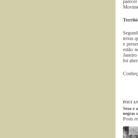
parecer
Movime
Territó
Segundo
terras 
e prese
estão n
Janeiro
foi aber
Conheça
POST
AN
Sexo e 
negras 
Posts r