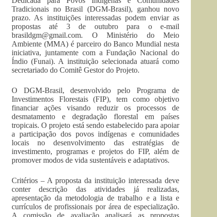
Dedicada para Povos Indígenas e Comunidades
Tradicionais no Brasil (DGM-Brasil), ganhou novo
prazo. As instituições interessadas podem enviar as
propostas até 3 de outubro para o e-mail
brasildgm@gmail.com
. O Ministério do Meio
Ambiente (MMA) é parceiro do Banco Mundial nesta
iniciativa, juntamente com a Fundação Nacional do
Índio (Funai). A instituição selecionada atuará como
secretariado do Comitê Gestor do Projeto.
O DGM-Brasil, desenvolvido pelo Programa de
Investimentos Florestais (FIP), tem como objetivo
financiar ações visando reduzir os processos de
desmatamento e degradação florestal em países
tropicais. O projeto está sendo estabelecido para apoiar
a participação dos povos indígenas e comunidades
locais no desenvolvimento das estratégias de
investimento, programas e projetos do FIP, além de
promover modos de vida sustentáveis e adaptativos.
Critérios – A proposta da instituição interessada deve
conter descrição das atividades já realizadas,
apresentação da metodologia de trabalho e a lista e
currículos de profissionais por área de especialização.
A comissão de avaliação analisará as propostas