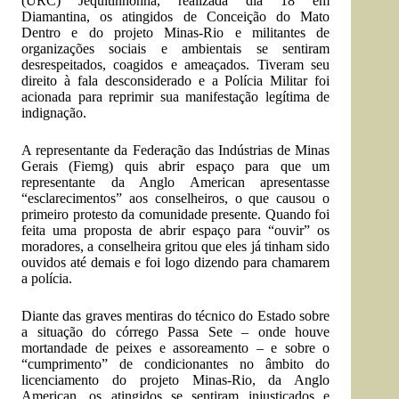
(URC) Jequitinhonha, realizada dia 18 em
Diamantina, os atingidos de Conceição do Mato
Dentro e do projeto Minas-Rio e militantes de
organizações sociais e ambientais se sentiram
desrespeitados, coagidos e ameaçados. Tiveram seu
direito à fala desconsiderado e a Polícia Militar foi
acionada para reprimir sua manifestação legítima de
indignação.
A representante da Federação das Indústrias de Minas
Gerais (Fiemg) quis abrir espaço para que um
representante da Anglo American apresentasse
“esclarecimentos” aos conselheiros, o que causou o
primeiro protesto da comunidade presente. Quando foi
feita uma proposta de abrir espaço para “ouvir” os
moradores, a conselheira gritou que eles já tinham sido
ouvidos até demais e foi logo dizendo para chamarem
a polícia.
Diante das graves mentiras do técnico do Estado sobre
a situação do córrego Passa Sete – onde houve
mortandade de peixes e assoreamento – e sobre o
“cumprimento” de condicionantes no âmbito do
licenciamento do projeto Minas-Rio, da Anglo
American, os atingidos se sentiram injustiçados e