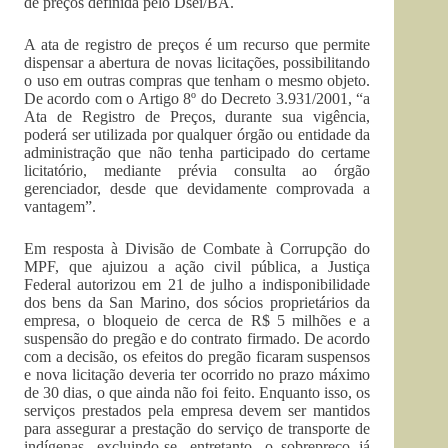
de preços definida pelo Dsei/BA.
A ata de registro de preços é um recurso que permite
dispensar a abertura de novas licitações, possibilitando
o uso em outras compras que tenham o mesmo objeto.
De acordo com o Artigo 8º do Decreto 3.931/2001, “a
Ata de Registro de Preços, durante sua vigência,
poderá ser utilizada por qualquer órgão ou entidade da
administração que não tenha participado do certame
licitatório, mediante prévia consulta ao órgão
gerenciador, desde que devidamente comprovada a
vantagem”.
Em resposta à Divisão de Combate à Corrupção do
MPF, que ajuizou a ação civil pública, a Justiça
Federal autorizou em 21 de julho a indisponibilidade
dos bens da San Marino, dos sócios proprietários da
empresa, o bloqueio de cerca de R$ 5 milhões e a
suspensão do pregão e do contrato firmado. De acordo
com a decisão, os efeitos do pregão ficaram suspensos
e nova licitação deveria ter ocorrido no prazo máximo
de 30 dias, o que ainda não foi feito. Enquanto isso, os
serviços prestados pela empresa devem ser mantidos
para assegurar a prestação do serviço de transporte de
indígenas, excluindo-se, entretanto, o sobrepreço já