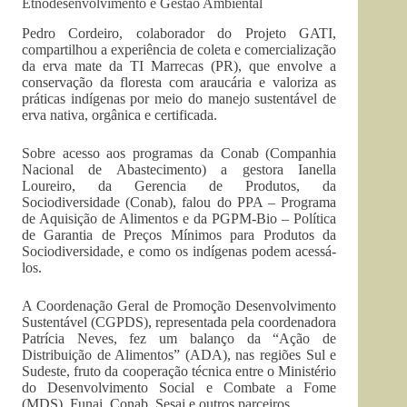
Etnodesenvolvimento e Gestão Ambiental
Pedro Cordeiro, colaborador do Projeto GATI,
compartilhou a experiência de coleta e comercialização
da erva mate da TI Marrecas (PR), que envolve a
conservação da floresta com araucária e valoriza as
práticas indígenas por meio do manejo sustentável de
erva nativa, orgânica e certificada.
Sobre acesso aos programas da Conab (Companhia
Nacional de Abastecimento) a gestora Ianella
Loureiro, da Gerencia de Produtos, da
Sociodiversidade (Conab), falou do PPA – Programa
de Aquisição de Alimentos e da PGPM-Bio – Política
de Garantia de Preços Mínimos para Produtos da
Sociodiversidade, e como os indígenas podem acessá-
los.
A Coordenação Geral de Promoção Desenvolvimento
Sustentável (CGPDS), representada pela coordenadora
Patrícia Neves, fez um balanço da “Ação de
Distribuição de Alimentos” (ADA), nas regiões Sul e
Sudeste, fruto da cooperação técnica entre o Ministério
do Desenvolvimento Social e Combate a Fome
(MDS), Funai, Conab, Sesai e outros parceiros.