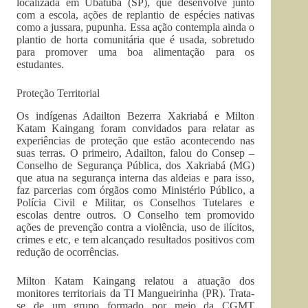
localizada em Ubatuba (SP), que desenvolve junto
com a escola, ações de replantio de espécies nativas
como a jussara, pupunha. Essa ação contempla ainda o
plantio de horta comunitária que é usada, sobretudo
para promover uma boa alimentação para os
estudantes.
Proteção Territorial
Os indígenas Adailton Bezerra Xakriabá e Milton
Katam Kaingang foram convidados para relatar as
experiências de proteção que estão acontecendo nas
suas terras. O primeiro, Adailton, falou do Consep –
Conselho de Segurança Pública, dos Xakriabá (MG)
que atua na segurança interna das aldeias e para isso,
faz parcerias com órgãos como Ministério Público, a
Polícia Civil e Militar, os Conselhos Tutelares e
escolas dentre outros. O Conselho tem promovido
ações de prevenção contra a violência, uso de ilícitos,
crimes e etc, e tem alcançado resultados positivos com
redução de ocorrências.
Milton Katam Kaingang relatou a atuação dos
monitores territoriais da TI Mangueirinha (PR). Trata-
se de um grupo formado por meio da CGMT