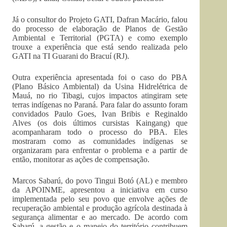
Já o consultor do Projeto GATI, Dafran Macário, falou
do processo de elaboração de Planos de Gestão
Ambiental e Territorial (PGTA) e como exemplo
trouxe a experiência que está sendo realizada pelo
GATI na TI Guarani do Bracuí (RJ).
Outra experiência apresentada foi o caso do PBA
(Plano Básico Ambiental) da Usina Hidrelétrica de
Mauá, no rio Tibagi, cujos impactos atingiram sete
terras indígenas no Paraná. Para falar do assunto foram
convidados Paulo Goes, Ivan Bribis e Reginaldo
Alves (os dois últimos cursistas Kaingang) que
acompanharam todo o processo do PBA. Eles
mostraram como as comunidades indígenas se
organizaram para enfrentar o problema e a partir de
então, monitorar as ações de compensação.
Marcos Sabarú, do povo Tingui Botó (AL) e membro
da APOINME, apresentou a iniciativa em curso
implementada pelo seu povo que envolve ações de
recuperação ambiental e produção agrícola destinada à
segurança alimentar e ao mercado. De acordo com
Sabarú, a gestão e o manejo do território contribuem