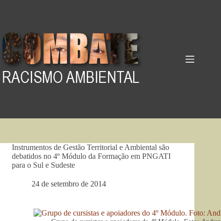
Pular
para
o
conteúdo
Instrumentos de Gestão Territorial e Ambiental são
debatidos no 4º Módulo da Formação em PNGATI
para o Sul e Sudeste
24 de setembro de 2014