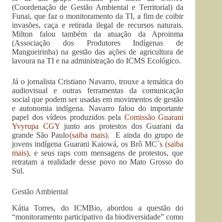
(Coordenação de Gestão Ambiental e Territorial) da
Funai, que faz o monitoramento da TI, a fim de coibir
invasões, caça e retirada ilegal de recursos naturais.
Milton falou também da atuação da Aproinma
(Associação dos Produtores Indígenas de
Mangueirinha) na gestão das ações de agricultura de
lavoura na TI e na administração do ICMS Ecológico.
Já o jornalista Cristiano Navarro, trouxe a temática do
audiovisual e outras ferramentas da comunicação
social que podem ser usadas em movimentos de gestão
e autonomia indígena. Navarro falou do importante
papel dos vídeos produzidos pela
Comissão Guarani
Yvyrupa CGY
junto aos protestos dos Guarani da
grande São Paulo
(saiba mais)
. E ainda do grupo de
jovens indígena Guarani Kaiowá, os Brô MC´s
(saiba
mais)
, e seus raps com mensagens de protestos, que
retratam a realidade desse povo no Mato Grosso do
Sul.
Gestão Ambiental
Kátia Torres, do ICMBio, abordou a questão do
“monitoramento participativo da biodiversidade” como