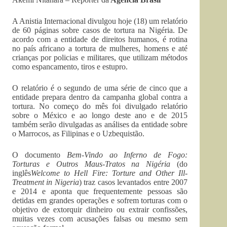
A Anistia Internacional divulgou hoje (18) um relatório
de 60 páginas sobre casos de tortura na Nigéria. De
acordo com a entidade de direitos humanos, é rotina
no país africano a tortura de mulheres, homens e até
crianças por policias e militares, que utilizam métodos
como espancamento, tiros e estupro.
O relatório é o segundo de uma série de cinco que a
entidade prepara dentro da campanha global contra a
tortura. No começo do mês foi divulgado relatório
sobre o México e ao longo deste ano e de 2015
também serão divulgadas as análises da entidade sobre
o Marrocos, as Filipinas e o Uzbequistão.
O documento
Bem-Vindo ao Inferno de Fogo:
Torturas e Outros Maus-Tratos na Nigéria
(do
inglês
Welcome to Hell Fire: Torture and Other Ill-
Treatment in Nigeria
) traz casos levantados entre 2007
e 2014 e aponta que frequentemente pessoas são
detidas em grandes operações e sofrem torturas com o
objetivo de extorquir dinheiro ou extrair confissões,
muitas vezes com acusações falsas ou mesmo sem