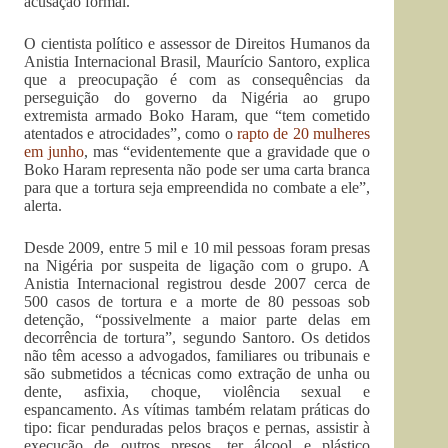
acusação formal.
O cientista político e assessor de Direitos Humanos da
Anistia Internacional Brasil, Maurício Santoro, explica
que a preocupação é com as consequências da
perseguição do governo da Nigéria ao grupo
extremista armado Boko Haram, que “tem cometido
atentados e atrocidades”, como o
rapto de 20 mulheres
em junho
, mas “evidentemente que a gravidade que o
Boko Haram representa não pode ser uma carta branca
para que a tortura seja empreendida no combate a ele”,
alerta.
Desde 2009, entre 5 mil e 10 mil pessoas foram presas
na Nigéria por suspeita de ligação com o grupo. A
Anistia Internacional registrou desde 2007 cerca de
500 casos de tortura e a morte de 80 pessoas sob
detenção, “possivelmente a maior parte delas em
decorrência de tortura”, segundo Santoro. Os detidos
não têm acesso a advogados, familiares ou tribunais e
são submetidos a técnicas como extração de unha ou
dente, asfixia, choque, violência sexual e
espancamento. As vítimas também relatam práticas do
tipo: ficar penduradas pelos braços e pernas, assistir à
execução de outros presos, ter álcool e plástico