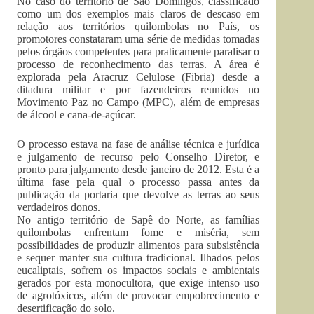
No caso do território de São Domingos, classificado
como um dos exemplos mais claros de descaso em
relação aos territórios quilombolas no País, os
promotores constataram uma série de medidas tomadas
pelos órgãos competentes para praticamente paralisar o
processo de reconhecimento das terras. A área é
explorada pela Aracruz Celulose (Fibria) desde a
ditadura militar e por fazendeiros reunidos no
Movimento Paz no Campo (MPC), além de empresas
de álcool e cana-de-açúcar.
O processo estava na fase de análise técnica e jurídica
e julgamento de recurso pelo Conselho Diretor, e
pronto para julgamento desde janeiro de 2012. Esta é a
última fase pela qual o processo passa antes da
publicação da portaria que devolve as terras ao seus
verdadeiros donos.
No antigo território de Sapê do Norte, as famílias
quilombolas enfrentam fome e miséria, sem
possibilidades de produzir alimentos para subsistência
e sequer manter sua cultura tradicional. Ilhados pelos
eucaliptais, sofrem os impactos sociais e ambientais
gerados por esta monocultora, que exige intenso uso
de agrotóxicos, além de provocar empobrecimento e
desertificação do solo.