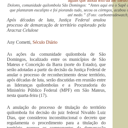
Dolores, comunidade quilombola São Domingos: “Antes aqui era o Sapê do
que plantaram eucalipto e foi piorando tudo, secou os córregos, acabou 
até medo.” (Foto: carbontradewatch
Após décadas de luta, Justiça Federal anulou
processo de demarcação de território explorado pela
Aracruz Celulose
Any Cometti,
Século Diário
As ações da comunidade quilombola de São
Domingos, localizado entre os municípios de São
Mateus e Conceição da Barra (norte do Estado), que
serão adotadas a partir da decisão da Justiça Federal de
anular o processo de reconhecimento desse território,
após décadas de luta, serão discutidas em reunião entre
as lideranças quilombolas e a Procuradoria do
Ministério Público Federal (MPF) em São Mateus,
nesta quarta-feira (17).
A anulação do processo de titulação do território
quilombola foi decisão do juiz federal Nivaldo Luiz
Dias, que considerou inconstitucional o decreto que
regulamenta o procedimento para a titulação do
território, porque os componentes da demarcação