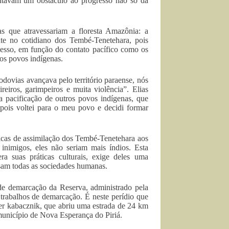
ntavam um obstáculo ao progresso não só da
as que atravessariam a floresta Amazônia: a
nte no cotidiano dos Tembé-Tenetehara, pois
ocesso, em função do contato pacífico como os
os povos indígenas.
dovias avançava pelo território paraense, nós
eiros, garimpeiros e muita violência”. Elias
a pacificação de outros povos indígenas, que
ois voltei para o meu povo e decidi formar
íticas de assimilação dos Tembé-Tenetehara aos
s inimigos, eles não seriam mais índios. Esta
a suas práticas culturais, exige deles uma
ssam todas as sociedades humanas.
de demarcação da Reserva, administrado pela
trabalhos de demarcação. É neste perídio que
jer kabacznik, que abriu uma estrada de 24 km
 município de Nova Esperança do Piriá.