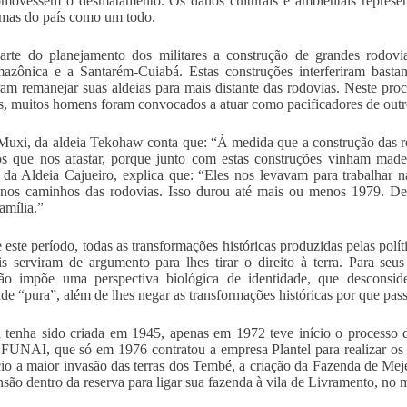
movessem o desmatamento. Os danos culturais e ambientais represe
 mas do país como um todo.
arte do planejamento dos militares a construção de grandes rodovi
azônica e a Santarém-Cuiabá. Estas construções interferiram basta
ram remanejar suas aldeias para mais distante das rodovias. Neste pr
es, muitos homens foram convocados a atuar como pacificadores de outr
Muxi, da aldeia Tekohaw conta que: “À medida que a construção das ro
s que nos afastar, porque junto com estas construções vinham madeir
da Aldeia Cajueiro, explica que: “Eles nos levavam para trabalhar n
nos caminhos das rodovias. Isso durou até mais ou menos 1979. Dep
amília.”
 este período, todas as transformações históricas produzidas pelas pol
is serviram de argumento para lhes tirar o direito à terra. Para seu
ão impõe uma perspectiva biológica de identidade, que desconsider
ade “pura”, além de lhes negar as transformações históricas por que pa
tenha sido criada em 1945, apenas em 1972 teve início o processo 
 FUNAI, que só em 1976 contratou a empresa Plantel para realizar os 
cio a maior invasão das terras dos Tembé, a criação da Fazenda de Me
nsão dentro da reserva para ligar sua fazenda à vila de Livramento, no