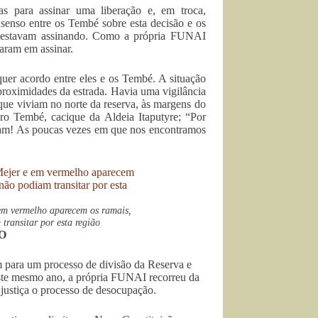
as para assinar uma liberação e, em troca,
nsenso entre os Tembé sobre esta decisão e os
ue estavam assinando. Como a própria FUNAI
aram em assinar.
uer acordo entre eles e os Tembé. A situação
s proximidades da estrada. Havia uma vigilância
ue viviam no norte da reserva, às margens do
ro Tembé, cacique da Aldeia Itaputyre; “Por
raram! As poucas vezes em que nos encontramos
em vermelho aparecem os ramais,
ransitar por esta região
GO
m para um processo de divisão da Reserva e
este mesmo ano, a própria FUNAI recorreu da
a justiça o processo de desocupação.