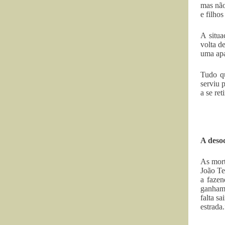
mas não
e filho
A situa
volta d
uma apa
Tudo qu
serviu 
a se ret
A des
As mort
João Te
a fazen
ganhamo
falta s
estrada.