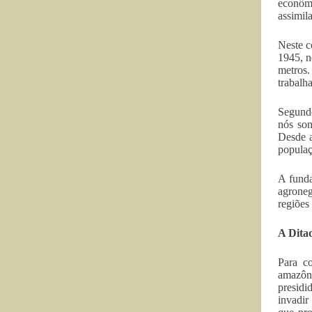
econômi
assimila
Neste c
1945, n
metros
trabalh
Segundo
nós som
Desde a
populaç
A funda
agroneg
regiões
A Dita
Para co
amazôni
presidi
invadir