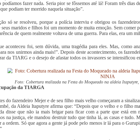
 podíamos fazer nada. Seria pior se fôssemos até lá! Foram três dias d
s que podiam ter morrido naquela situação”.
ção só se resolveu, porque a polícia interviu e obrigou os fazendeiros
e seus maridos e filhos foi um momento de muita emoção. Sem comer po
rência de quem realmente voltava de uma guerra. Para elas, era um mil
e aconteceu foi, sem dúvida, uma tragédia para eles. Mas, como ana
para nos unirmos ainda mais!”. Depois deste acontecimento, os fazendei
irar da TIARG e o desejo de afastar todos os invasores se intensificou en
Foto: Cobertura realizada na Festa do Moqueado na aldeia Itaputyre
ocupação da TIARGA
es do fazendeiro Mejer e de seu filho mais velho começaram a sinalizar
mbé, da Aldeia Itaputyre afirma que: “Depois que o velho e o filho m
da disse que não ia mais brigar para ficar com a parte que está em 
s na justiça, ele mandou destruir tudo que tinha lá, as casas e tudo
air a ordem. Só que agora a gente já pode pelo menos ir lá para o Guru
”