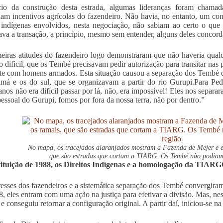
cio da construção desta estrada, algumas lideranças foram chamad
iam incentivos agrícolas do fazendeiro. Não havia, no entanto, um co
 indígenas envolvidos, nesta negociação, não sabiam ao certo o q
ava a transação, a princípio, mesmo sem entender, alguns deles concord
eiras atitudes do fazendeiro logo demonstraram que não haveria qualq
ão difícil, que os Tembé precisavam pedir autorização para transitar na
te com homens armados. Esta situação causou a separação dos Tembé q
má e os do sul, que se organizavam a partir do rio Gurupi.Para Ped
anos não era difícil passar por lá, não, era impossível! Eles nos sepa
essoal do Gurupi, fomos por fora da nossa terra, não por dentro.”
No mapa, os tracejados alaranjados mostram a Fazenda de Mejer e 
que são estradas que cortam a TIARG. Os Tembé não podiam t
tituição de 1988, os Direitos Indígenas e a homologação da TIAR
resses dos fazendeiros e a sistemática separação dos Tembé convergira
, eles entram com uma ação na justiça para efetivar a divisão. Mas, n
 e conseguiu retornar a configuração original. A partir daí, iniciou-se n