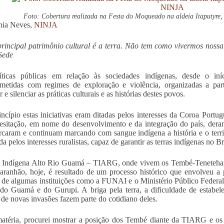
Foto: Cobertura realizada na Festa do Moqueado na aldeia Itaputyre
nia Neves,
NINJA
rincipal patrimônio cultural é a terra. Não tem como vivermos noss
Sede
íticas públicas em relação às sociedades indígenas, desde o iní
etidas com regimes de exploração e violência, organizadas a parti
ir e silenciar as práticas culturais e as histórias destes povos.
incípio estas iniciativas eram ditadas pelos interesses da Coroa Portu
esitação, em nome do desenvolvimento e da integração do país, dera
caram e continuam marcando com sangue indígena a história e o territ
 pelos interesses ruralistas, capaz de garantir as terras indígenas no Br
 Indígena Alto Rio Guamá – TIARG, onde vivem os Tembé-Tenetehara, 
ranhão, hoje, é resultado de um processo histórico que envolveu a pa
 de algumas instituições como a FUNAI e o Ministério Público Feder
o Guamá e do Gurupi. A briga pela terra, a dificuldade de estabelec
de novas invasões fazem parte do cotidiano deles.
atéria, procurei mostrar a posição dos Tembé diante da TIARG e os