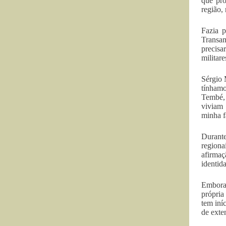
que pro
região,
Fazia p
Transam
precisa
militar
Sérgio 
tínhamo
Tembé, 
viviam 
minha f
Durante
regiona
afirmaç
identid
Embora 
própria
tem iní
de exte