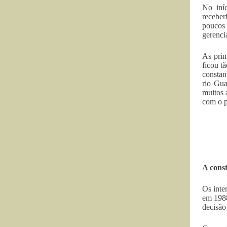
No iní
receber
poucos
gerenci
As prim
ficou t
constan
rio Gua
muitos 
com o p
A cons
Os inte
em 1988
decisão