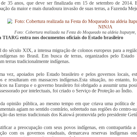
l de 35 anos, que deve ser finalizada em 15 de setembro de 2014. 
ação da maior e mais duradoura invasão de suas terras, a Fazenda Meje
Foto: Cobertura realizada na Festa do Moqueado na aldeia Itaputyre
 TIARG entra nos documentos oficiais do Estado brasileiro
l do século XIX, a intensa migração de colonos europeus para a região
ndígenas no Brasil. Em busca de terras, organizados pelo Estado b
am terras tradicionalmente indígenas.
a vez, apoiados pelo Estado brasileiro e pelos governos locais, est
 e resultaram em massacres indígenas.Esta situação, no entanto, f
cos na Europa e o governo brasileiro foi obrigado a assumir uma pos
ssessorado por intelectuais, foi criado o Serviço de Proteção ao Índio.
da opinião pública, ao mesmo tempo em que criava uma política de p
mentais agiam no sentido contrário, sobretudo nas regiões do centro-su
uição das terras tradicionais dos Kaiowá promovida pelo presidente Get
stificar a preocupação com seus povos indígenas, em contrapartida a 
ação com os governos estaduais, demarcava reservas indígenas ond