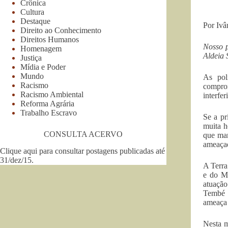
Crônica
Cultura
Destaque
Por Ivâ
Direito ao Conhecimento
Direitos Humanos
Nosso p
Homenagem
Aldeia 
Justiça
Mídia e Poder
Mundo
As pol
Racismo
comprom
Racismo Ambiental
interfer
Reforma Agrária
Trabalho Escravo
Se a pr
muita h
CONSULTA ACERVO
que mar
ameaçada
Clique aqui para consultar postagens publicadas até
31/dez/15
.
A Terra
e do Ma
atuação
Tembé d
ameaça 
Nesta m