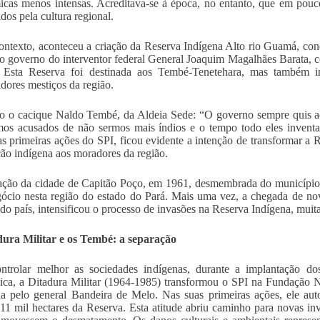
cas menos intensas. Acreditava-se à época, no entanto, que em pouco 
dos pela cultura regional.
ontexto, aconteceu a criação da Reserva Indígena Alto rio Guamá, con
o governo do interventor federal General Joaquim Magalhães Barata,
. Esta Reserva foi destinada aos Tembé-Tenetehara, mas também i
adores mestiços da região.
 o cacique Naldo Tembé, da Aldeia Sede: “O governo sempre quis a
os acusados de não sermos mais índios e o tempo todo eles inventa
s primeiras ações do SPI, ficou evidente a intenção de transformar a 
ão indígena aos moradores da região.
ção da cidade de Capitão Poço, em 1961, desmembrada do município d
ócio nesta região do estado do Pará. Mais uma vez, a chegada de no
 do país, intensificou o processo de invasões na Reserva Indígena, muit
dura Militar e os Tembé: a separação
ntrolar melhor as sociedades indígenas, durante a implantação do
ca, a Ditadura Militar (1964-1985) transformou o SPI na Fundação 
da pelo general Bandeira de Melo. Nas suas primeiras ações, ele a
 11 mil hectares da Reserva. Esta atitude abriu caminho para novas inv