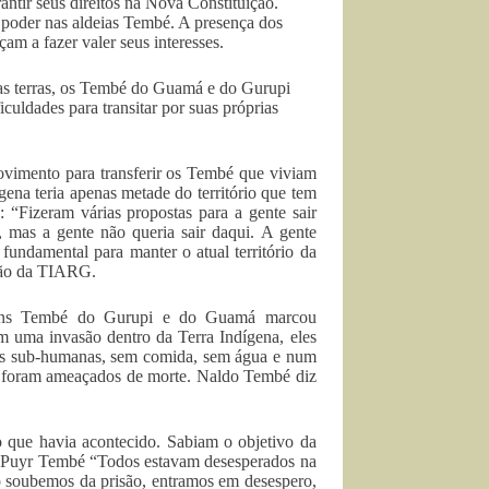
antir seus direitos na Nova Constituição.
 poder nas aldeias Tembé. A presença dos
am a fazer valer seus interesses.
as terras, os Tembé do Guamá e do Gurupi
culdades para transitar por suas próprias
imento para transferir os Tembé que viviam
gena teria apenas metade do território que tem
“Fizeram várias propostas para a gente sair
 mas a gente não queria sair daqui. A gente
 fundamental para manter o atual território da
ção da TIARG.
mens Tembé do Gurupi e do Guamá marcou
m uma invasão dentro da Terra Indígena, eles
ções sub-humanas, sem comida, sem água e num
 foram ameaçados de morte. Naldo Tembé diz
que havia acontecido. Sabiam o objetivo da
 Puyr Tembé “Todos estavam desesperados na
o soubemos da prisão, entramos em desespero,