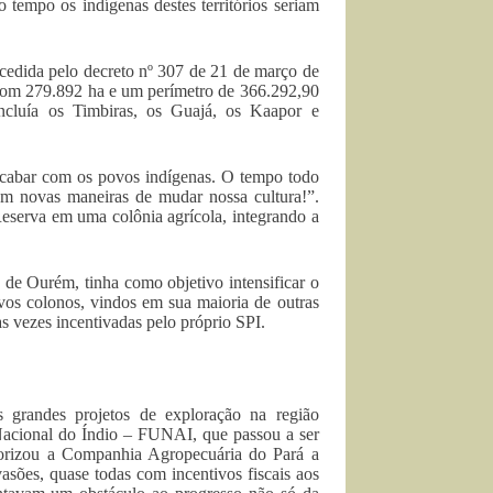
tempo os indígenas destes territórios seriam
cedida pelo decreto nº 307 de 21 de março de
 com 279.892 ha e um perímetro de 366.292,90
ncluía os Timbiras, os Guajá, os Kaapor e
cabar com os povos indígenas. O tempo todo
m novas maneiras de mudar nossa cultura!”.
Reserva em uma colônia agrícola, integrando a
e Ourém, tinha como objetivo intensificar o
vos colonos, vindos em sua maioria de outras
as vezes incentivadas pelo próprio SPI.
s grandes projetos de exploração na região
Nacional do Índio – FUNAI, que passou a ser
utorizou a Companhia Agropecuária do Pará a
asões, quase todas com incentivos fiscais aos