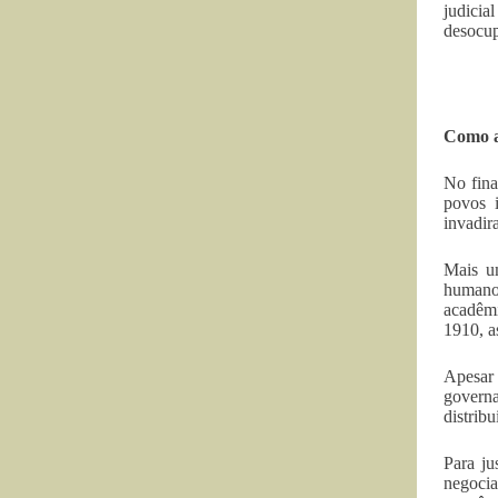
judicia
desocup
Como a
No fina
povos i
invadir
Mais um
humanos
acadêmi
1910, a
Apesar 
governa
distrib
Para ju
negoci