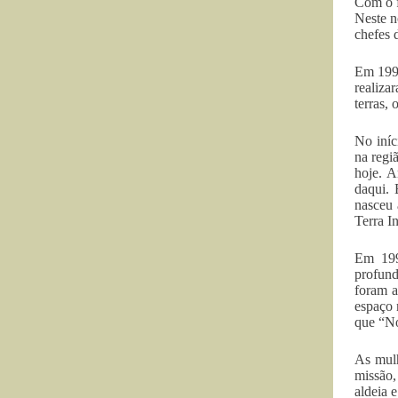
Com o f
Neste n
chefes 
Em 1992
realiza
terras, 
No iníc
na regi
hoje. A
daqui. 
nasceu 
Terra I
Em 199
profund
foram a
espaço 
que “No
As mulh
missão,
aldeia 