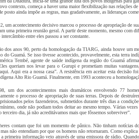
im da Ditadura, inicia-se uma grande luta dos povos indígenas para gar
ovo contexto, começa a haver uma maior flexibilização nas relações de
de posto ainda impõe as regras, mas gradativamente, as lideranças começ
, um acontecimento decisivo marcou o processo de apropriação de su
ram uma primeira reunião geral. A partir deste momento, mesmo com difi
o intercâmbio entre eles passou a ser constante.
io dos anos 90, perto da homologação da TIARG, ainda houve um mov
ão do Guamá. Se isso tivesse acontecido, provavelmente, esta terra indí
mérica Tembé, agente de saúde indígena da região do Guamá afirma: 
Eles queriam nos levar para o Gurupi e prometiam muitas vantagens,
aqui. Aqui era a nossa casa”. A resistência em aceitar esta decisão foi
ndígena Alto Rio Guamá. Finalmente, em 1993 aconteceu a homologa
8, um dos acontecimentos mais dramáticos envolvendo 77 ho
amente o processo de apropriação de suas terras. Depois de destruíre
prisionados pelos fazendeiros, submetidos durante três dias a condi
mínimo, onde não podiam todos deitar ao mesmo tempo. Várias vezes
 terceiro dia, já não acreditávamos mais que fôssemos sobreviver”.
eres contam que foi um momento de pânico. Não tinham notícias do 
 mas não entendiam por que os homens não retornaram. Como explica
e a primeira informação veio através de uma emissora de rádio. Quand